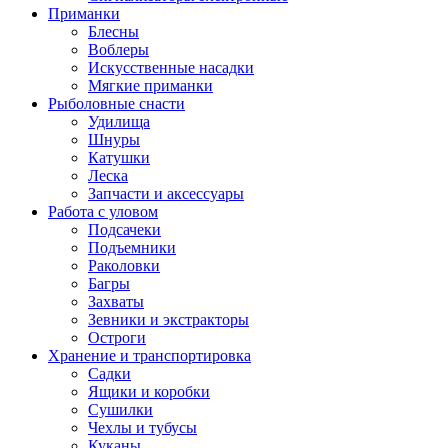
Приманки
Блесны
Воблеры
Искусственные насадки
Мягкие приманки
Рыболовные снасти
Удилища
Шнуры
Катушки
Леска
Запчасти и аксессуары
Работа с уловом
Подсачеки
Подъемники
Раколовки
Багры
Захваты
Зевники и экстракторы
Остроги
Хранение и транспортировка
Садки
Ящики и коробки
Сушилки
Чехлы и тубусы
Куканы