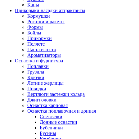
Каны
Прикормки насадки аттрактанты
Кормушки
Рогатки и ракеты
Формы
Бойлы
Прикормки
Пеллетс
Паста и тесто
Ароматизаторы
Оснастка и фурнитура
Поплавки
Грузила
Крючки
Летние жерлицы
Поводки
Вертлюги застежки кольца
Джигголовки
Оснастка карповая
Оснастка поплавочная и донная
Светлячки
Донные оснастки
Бубенчики
Бусины
Кембрики