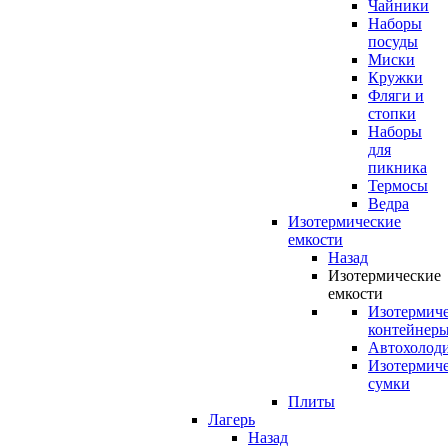
Чайники
Наборы
посуды
Миски
Кружки
Фляги и
стопки
Наборы
для
пикника
Термосы
Ведра
Изотермические
емкости
Назад
Изотермические
емкости
Изотермич
контейнер
Автохолод
Изотермич
сумки
Плиты
Лагерь
Назад