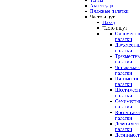
Аксессуары
Пляжные палатки
Часто ищут
Назад
Часто ищут
Одноместн
палатки
Двухместн
палатки
Трехместн
палатки
Четырехме
палатки
Пятиместн
палатки
Шестимест
палатки
Семиместн
палатки
Восьмимес
палатки
Девятимес
палатки
Десятимес