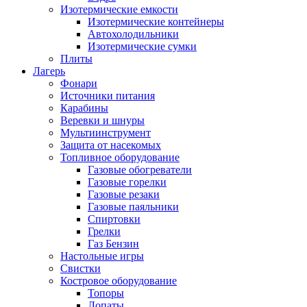
Изотермические емкости
Изотермические контейнеры
Автохолодильники
Изотермические сумки
Плиты
Лагерь
Фонари
Источники питания
Карабины
Веревки и шнуры
Мультиинструмент
Защита от насекомых
Топливное оборудование
Газовые обогреватели
Газовые горелки
Газовые резаки
Газовые паяльники
Спиртовки
Грелки
Газ Бензин
Настольные игры
Свистки
Костровое оборудование
Топоры
Лопаты