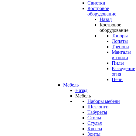
Свистки
Костровое
оборудование
Назад
Костровое
оборудование
Топоры
Лопаты
Треноги
Мангалы
и грили
Пилы
Разведение
огня
Печи
Мебель
Назад
Мебель
Наборы мебели
Шезлонги
Табуреты
Столы
Стулья
Кресла
Зонты