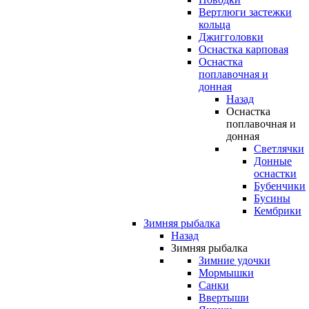
Вертлюги застежки
кольца
Джигголовки
Оснастка карповая
Оснастка
поплавочная и
донная
Назад
Оснастка
поплавочная и
донная
Светлячки
Донные
оснастки
Бубенчики
Бусины
Кембрики
Зимняя рыбалка
Назад
Зимняя рыбалка
Зимние удочки
Мормышки
Санки
Ввертыши