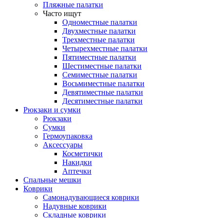
Пляжные палатки
Часто ищут
Одноместные палатки
Двухместные палатки
Трехместные палатки
Четырехместные палатки
Пятиместные палатки
Шестиместные палатки
Семиместные палатки
Восьмиместные палатки
Девятиместные палатки
Десятиместные палатки
Рюкзаки и сумки
Рюкзаки
Сумки
Гермоупаковка
Аксессуары
Косметички
Накидки
Аптечки
Спальные мешки
Коврики
Самонадувающиеся коврики
Надувные коврики
Складные коврики