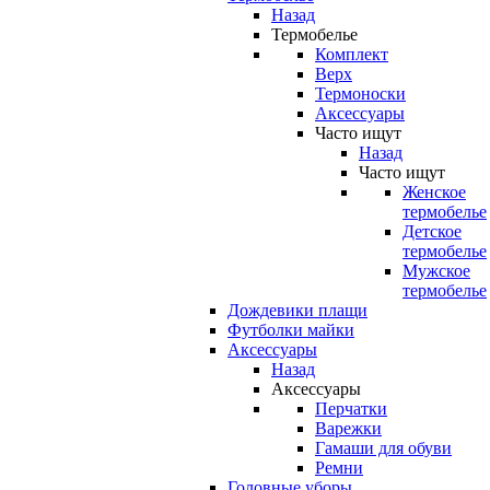
Назад
Термобелье
Комплект
Верх
Термоноски
Аксессуары
Часто ищут
Назад
Часто ищут
Женское
термобелье
Детское
термобелье
Мужское
термобелье
Дождевики плащи
Футболки майки
Аксессуары
Назад
Аксессуары
Перчатки
Варежки
Гамаши для обуви
Ремни
Головные уборы