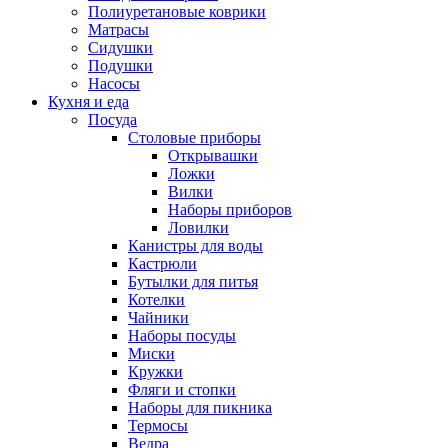
Полиуретановые коврики
Матрасы
Сидушки
Подушки
Насосы
Кухня и еда
Посуда
Столовые приборы
Открывашки
Ложки
Вилки
Наборы приборов
Ловилки
Канистры для воды
Кастрюли
Бутылки для питья
Котелки
Чайники
Наборы посуды
Миски
Кружки
Фляги и стопки
Наборы для пикника
Термосы
Ведра