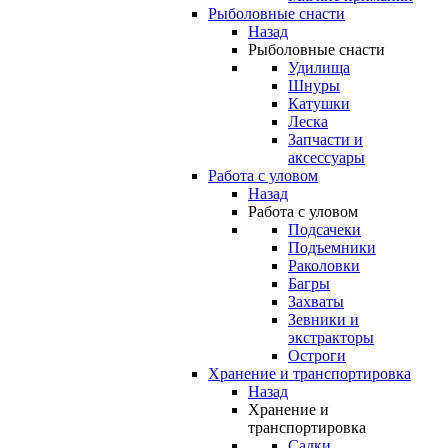
Рыболовные снасти
Назад
Рыболовные снасти
Удилища
Шнуры
Катушки
Леска
Запчасти и
аксессуары
Работа с уловом
Назад
Работа с уловом
Подсачеки
Подъемники
Раколовки
Багры
Захваты
Зевники и
экстракторы
Остроги
Хранение и транспортировка
Назад
Хранение и
транспортировка
Садки