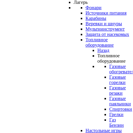
Лагерь
Фонари
Источники питания
Карабины
Веревки и шнуры
Мультиинструмент
Защита от насекомых
Топливное
оборудование
Назад
Топливное
оборудование
Газовые
обогревате
Газовые
горелки
Газовые
резаки
Газовые
паяльники
Спиртовки
Грелки
Газ
Бензин
Настольные игры