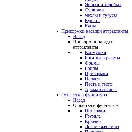
Ящики и коробки
Сушилки
Чехлы и тубусы
Куканы
Каны
Прикормки насадки аттрактанты
Назад
Прикормки насадки
аттрактанты
Кормушки
Рогатки и ракеты
Формы
Бойлы
Прикормки
Пеллетс
Паста и тесто
Ароматизаторы
Оснастка и фурнитура
Назад
Оснастка и фурнитура
Поплавки
Грузила
Крючки
Летние жерлицы
Поводки