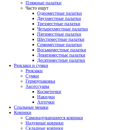
Пляжные палатки
Часто ищут
Одноместные палатки
Двухместные палатки
Трехместные палатки
Четырехместные палатки
Пятиместные палатки
Шестиместные палатки
Семиместные палатки
Восьмиместные палатки
Девятиместные палатки
Десятиместные палатки
Рюкзаки и сумки
Рюкзаки
Сумки
Гермоупаковка
Аксессуары
Косметички
Накидки
Аптечки
Спальные мешки
Коврики
Самонадувающиеся коврики
Надувные коврики
Складные коврики