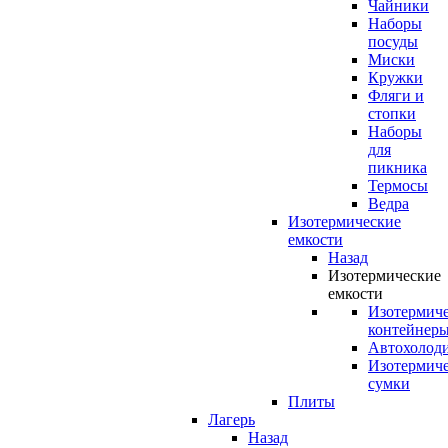
Чайники
Наборы
посуды
Миски
Кружки
Фляги и
стопки
Наборы
для
пикника
Термосы
Ведра
Изотермические
емкости
Назад
Изотермические
емкости
Изотермич
контейнер
Автохолод
Изотермич
сумки
Плиты
Лагерь
Назад