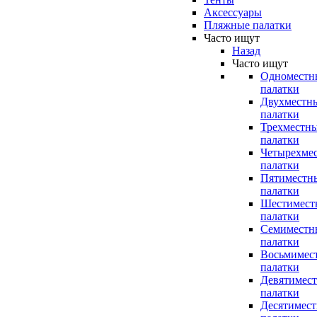
Аксессуары
Пляжные палатки
Часто ищут
Назад
Часто ищут
Одноместн
палатки
Двухместн
палатки
Трехместн
палатки
Четырехме
палатки
Пятиместн
палатки
Шестимест
палатки
Семиместн
палатки
Восьмимес
палатки
Девятимес
палатки
Десятимес