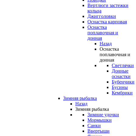
Вертлюги застежки
кольца
Джигголовки
Оснастка карповая
Оснастка
поплавочная и
донная
Назад
Оснастка
поплавочная и
донная
Светлячки
Донные
оснастки
Бубенчики
Бусины
Кембрики
Зимняя рыбалка
Назад
Зимняя рыбалка
Зимние удочки
Мормышки
Санки
Ввертыши