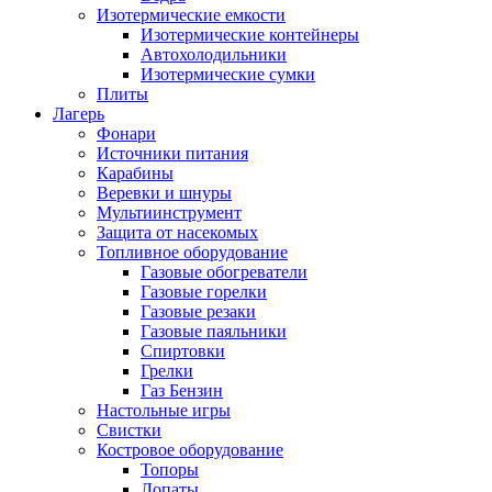
Изотермические емкости
Изотермические контейнеры
Автохолодильники
Изотермические сумки
Плиты
Лагерь
Фонари
Источники питания
Карабины
Веревки и шнуры
Мультиинструмент
Защита от насекомых
Топливное оборудование
Газовые обогреватели
Газовые горелки
Газовые резаки
Газовые паяльники
Спиртовки
Грелки
Газ Бензин
Настольные игры
Свистки
Костровое оборудование
Топоры
Лопаты