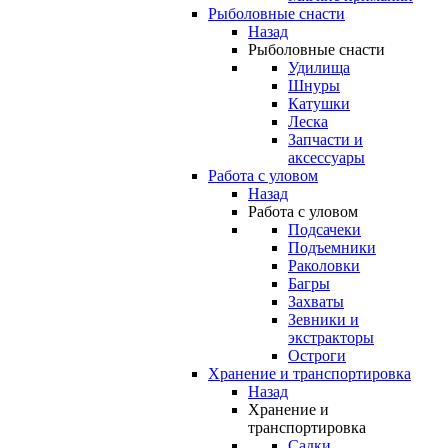
Рыболовные снасти
Назад
Рыболовные снасти
Удилища
Шнуры
Катушки
Леска
Запчасти и
аксессуары
Работа с уловом
Назад
Работа с уловом
Подсачеки
Подъемники
Раколовки
Багры
Захваты
Зевники и
экстракторы
Остроги
Хранение и транспортировка
Назад
Хранение и
транспортировка
Садки