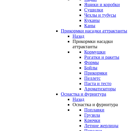
Ящики и коробки
Сушилки
Чехлы и тубусы
Куканы
Каны
Прикормки насадки аттрактанты
Назад
Прикормки насадки
аттрактанты
Кормушки
Рогатки и ракеты
Формы
Бойлы
Прикормки
Пеллетс
Паста и тесто
Ароматизаторы
Оснастка и фурнитура
Назад
Оснастка и фурнитура
Поплавки
Грузила
Крючки
Летние жерлицы
Поводки