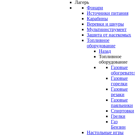
Лагерь
Фонари
Источники питания
Карабины
Веревки и шнуры
Мультиинструмент
Защита от насекомых
Топливное
оборудование
Назад
Топливное
оборудование
Газовые
обогревате
Газовые
горелки
Газовые
резаки
Газовые
паяльники
Спиртовки
Грелки
Газ
Бензин
Настольные игры