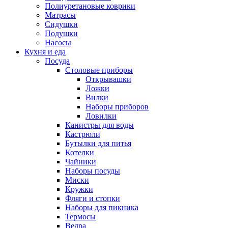
Полиуретановые коврики
Матрасы
Сидушки
Подушки
Насосы
Кухня и еда
Посуда
Столовые приборы
Открывашки
Ложки
Вилки
Наборы приборов
Ловилки
Канистры для воды
Кастрюли
Бутылки для питья
Котелки
Чайники
Наборы посуды
Миски
Кружки
Фляги и стопки
Наборы для пикника
Термосы
Ведра