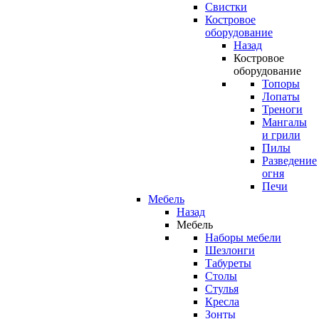
Свистки
Костровое
оборудование
Назад
Костровое
оборудование
Топоры
Лопаты
Треноги
Мангалы
и грили
Пилы
Разведение
огня
Печи
Мебель
Назад
Мебель
Наборы мебели
Шезлонги
Табуреты
Столы
Стулья
Кресла
Зонты