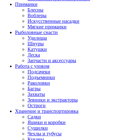
Приманки
Блесны
Воблеры
Искусственные насадки
Мягкие приманки
Рыболовные снасти
Удилища
Шнуры
Катушки
Леска
Запчасти и аксессуары
Работа с уловом
Подсачеки
Подъемники
Раколовки
Багры
Захваты
Зевники и экстракторы
Остроги
Хранение и транспортировка
Садки
Ящики и коробки
Сушилки
Чехлы и тубусы
Куканы