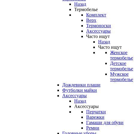
Назад
Термобелье
Комплект
Верх
Термоноски
Аксессуары
Часто ищут
Назад
Часто ищут
Женское
термобелье
Детское
термобелье
Мужское
термобелье
Дождевики плащи
Футболки майки
Аксессуары
Назад
Аксессуары
Перчатки
Варежки
Гамаши для обуви
Ремни
Головные уборы