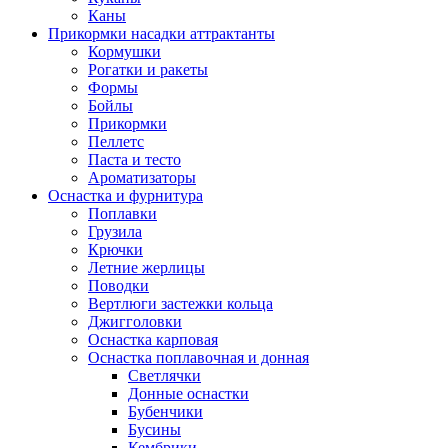
Каны
Прикормки насадки аттрактанты
Кормушки
Рогатки и ракеты
Формы
Бойлы
Прикормки
Пеллетс
Паста и тесто
Ароматизаторы
Оснастка и фурнитура
Поплавки
Грузила
Крючки
Летние жерлицы
Поводки
Вертлюги застежки кольца
Джигголовки
Оснастка карповая
Оснастка поплавочная и донная
Светлячки
Донные оснастки
Бубенчики
Бусины
Кембрики