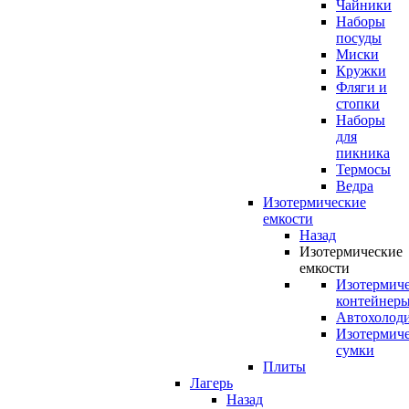
Чайники
Наборы
посуды
Миски
Кружки
Фляги и
стопки
Наборы
для
пикника
Термосы
Ведра
Изотермические
емкости
Назад
Изотермические
емкости
Изотермич
контейнер
Автохолод
Изотермич
сумки
Плиты
Лагерь
Назад