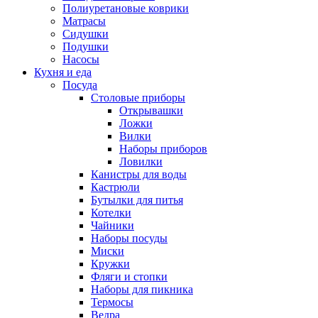
Полиуретановые коврики
Матрасы
Сидушки
Подушки
Насосы
Кухня и еда
Посуда
Столовые приборы
Открывашки
Ложки
Вилки
Наборы приборов
Ловилки
Канистры для воды
Кастрюли
Бутылки для питья
Котелки
Чайники
Наборы посуды
Миски
Кружки
Фляги и стопки
Наборы для пикника
Термосы
Ведра