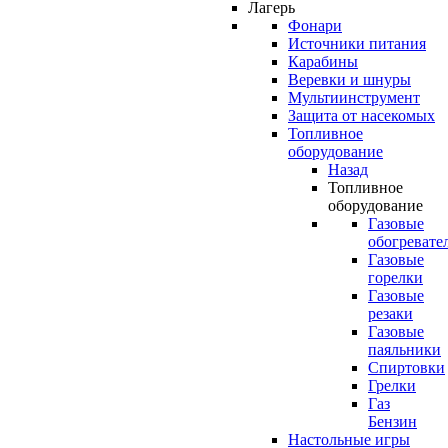
Лагерь
Фонари
Источники питания
Карабины
Веревки и шнуры
Мультиинструмент
Защита от насекомых
Топливное
оборудование
Назад
Топливное
оборудование
Газовые
обогревате
Газовые
горелки
Газовые
резаки
Газовые
паяльники
Спиртовки
Грелки
Газ
Бензин
Настольные игры