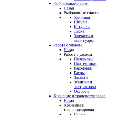
Рыболовные снасти
Назад
Рыболовные снасти
Удилища
Шнуры
Катушки
Леска
Запчасти и
аксессуары
Работа с уловом
Назад
Работа с уловом
Подсачеки
Подъемники
Раколовки
Багры
Захваты
Зевники и
экстракторы
Остроги
Хранение и транспортировка
Назад
Хранение и
транспортировка
Садки