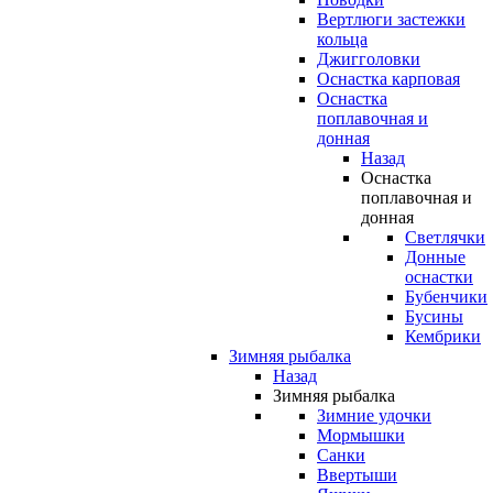
Вертлюги застежки
кольца
Джигголовки
Оснастка карповая
Оснастка
поплавочная и
донная
Назад
Оснастка
поплавочная и
донная
Светлячки
Донные
оснастки
Бубенчики
Бусины
Кембрики
Зимняя рыбалка
Назад
Зимняя рыбалка
Зимние удочки
Мормышки
Санки
Ввертыши