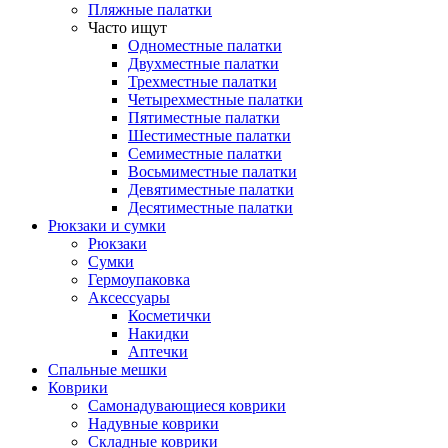
Пляжные палатки
Часто ищут
Одноместные палатки
Двухместные палатки
Трехместные палатки
Четырехместные палатки
Пятиместные палатки
Шестиместные палатки
Семиместные палатки
Восьмиместные палатки
Девятиместные палатки
Десятиместные палатки
Рюкзаки и сумки
Рюкзаки
Сумки
Гермоупаковка
Аксессуары
Косметички
Накидки
Аптечки
Спальные мешки
Коврики
Самонадувающиеся коврики
Надувные коврики
Складные коврики