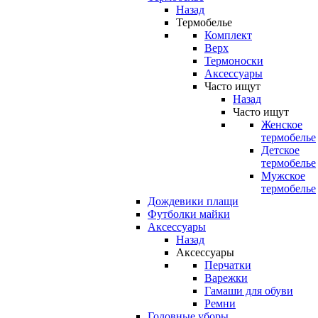
Назад
Термобелье
Комплект
Верх
Термоноски
Аксессуары
Часто ищут
Назад
Часто ищут
Женское
термобелье
Детское
термобелье
Мужское
термобелье
Дождевики плащи
Футболки майки
Аксессуары
Назад
Аксессуары
Перчатки
Варежки
Гамаши для обуви
Ремни
Головные уборы