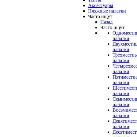
Аксессуары
Пляжные палатки
Часто ищут
Назад
Часто ищут
Одноместн
палатки
Двухместн
палатки
Трехместн
палатки
Четырехме
палатки
Пятиместн
палатки
Шестимест
палатки
Семиместн
палатки
Восьмимес
палатки
Девятимес
палатки
Десятимес