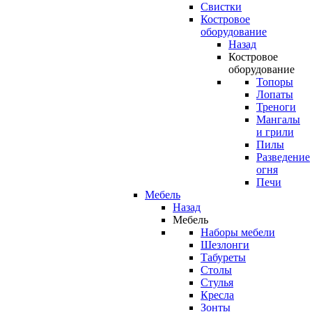
Свистки
Костровое
оборудование
Назад
Костровое
оборудование
Топоры
Лопаты
Треноги
Мангалы
и грили
Пилы
Разведение
огня
Печи
Мебель
Назад
Мебель
Наборы мебели
Шезлонги
Табуреты
Столы
Стулья
Кресла
Зонты