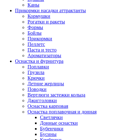
Каны
Прикормки насадки аттрактанты
Кормушки
Рогатки и ракеты
Формы
Бойлы
Прикормки
Пеллетс
Паста и тесто
Ароматизаторы
Оснастка и фурнитура
Поплавки
Грузила
Крючки
Летние жерлицы
Поводки
Вертлюги застежки кольца
Джигголовки
Оснастка карповая
Оснастка поплавочная и донная
Светлячки
Донные оснастки
Бубенчики
Бусины
Кембрики