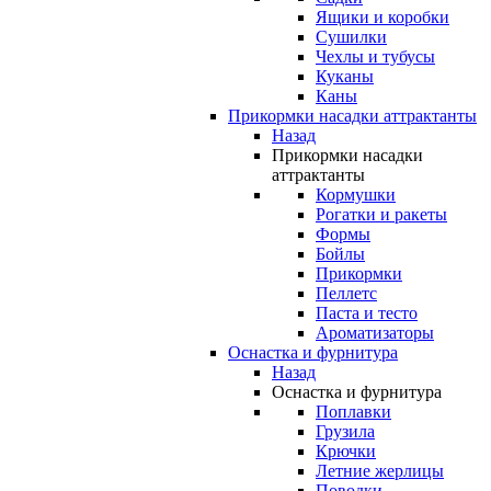
Ящики и коробки
Сушилки
Чехлы и тубусы
Куканы
Каны
Прикормки насадки аттрактанты
Назад
Прикормки насадки
аттрактанты
Кормушки
Рогатки и ракеты
Формы
Бойлы
Прикормки
Пеллетс
Паста и тесто
Ароматизаторы
Оснастка и фурнитура
Назад
Оснастка и фурнитура
Поплавки
Грузила
Крючки
Летние жерлицы
Поводки