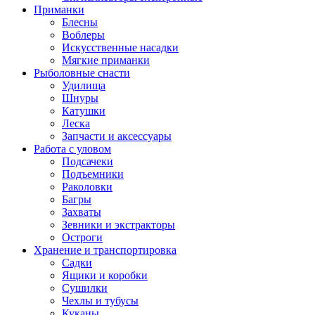
Приманки
Блесны
Воблеры
Искусственные насадки
Мягкие приманки
Рыболовные снасти
Удилища
Шнуры
Катушки
Леска
Запчасти и аксессуары
Работа с уловом
Подсачеки
Подъемники
Раколовки
Багры
Захваты
Зевники и экстракторы
Остроги
Хранение и транспортировка
Садки
Ящики и коробки
Сушилки
Чехлы и тубусы
Куканы