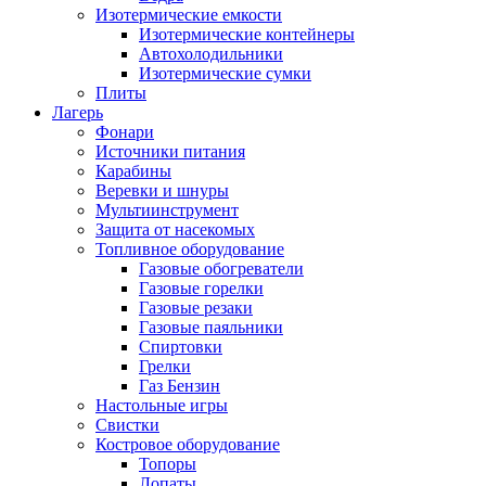
Изотермические емкости
Изотермические контейнеры
Автохолодильники
Изотермические сумки
Плиты
Лагерь
Фонари
Источники питания
Карабины
Веревки и шнуры
Мультиинструмент
Защита от насекомых
Топливное оборудование
Газовые обогреватели
Газовые горелки
Газовые резаки
Газовые паяльники
Спиртовки
Грелки
Газ Бензин
Настольные игры
Свистки
Костровое оборудование
Топоры
Лопаты