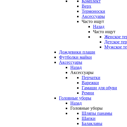
Комплект
Верх
Термоноски
Аксессуары
Часто ищут
Назад
Часто ищут
Женское те
Детское те
Мужское те
Дождевики плащи
Футболки майки
Аксессуары
Назад
Аксессуары
Перчатки
Варежки
Гамаши для обуви
Ремни
Головные уборы
Назад
Головные уборы
Шляпы панамы
Шапки
Балаклавы