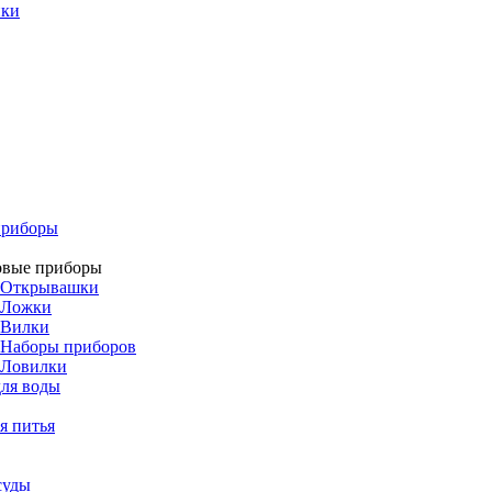
ики
приборы
овые приборы
Открывашки
Ложки
Вилки
Наборы приборов
Ловилки
ля воды
я питья
суды