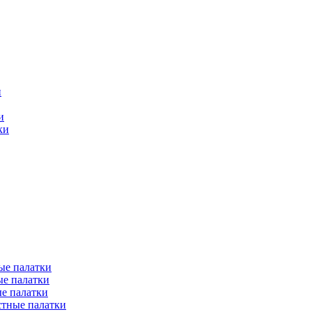
и
и
ки
ые палатки
е палатки
е палатки
тные палатки