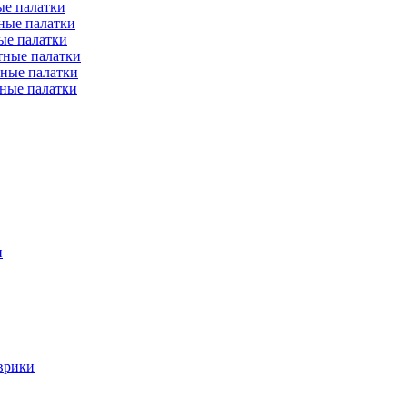
е палатки
ные палатки
ые палатки
тные палатки
ные палатки
ные палатки
и
врики