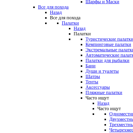
Шарфы и Маски
Все для похода
Назад
Все для похода
Палатки
Назад
Палатки
Туристические палатк
Кемпинговые палатки
Экстремальные палатк
Автоматические палат
Палатки для рыбалки
Бани
Души и туалеты
Шатры
Тенты
Аксессуары
Пляжные палатки
Часто ищут
Назад
Часто ищут
Одноместн
Двухместны
Трехместны
Четырехмес