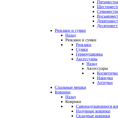
Пятиместны
Шестимест
Семиместн
Восьмимес
Девятимест
Десятимест
Рюкзаки и сумки
Назад
Рюкзаки и сумки
Рюкзаки
Сумки
Гермоупаковка
Аксессуары
Назад
Аксессуары
Косметичк
Накидки
Аптечки
Спальные мешки
Коврики
Назад
Коврики
Самонадувающиеся ко
Надувные коврики
Складные коврики