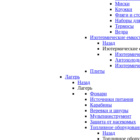
Миски
Кружки
Фляги и ст
Наборы для
Термосы
Ведра
Изотермические емкос
Назад
Изотермические 
Изотермиче
Автохолод
Изотермиче
Плиты
Лагерь
Назад
Лагерь
Фонари
Источники питания
Карабины
Веревки и шнуры
Мультиинструмент
Защита от насекомых
Топливное оборудован
Назад
Топливное обору