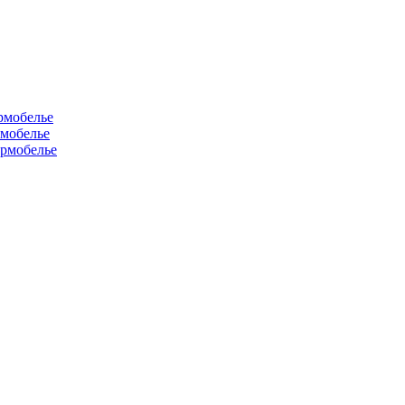
рмобелье
рмобелье
рмобелье