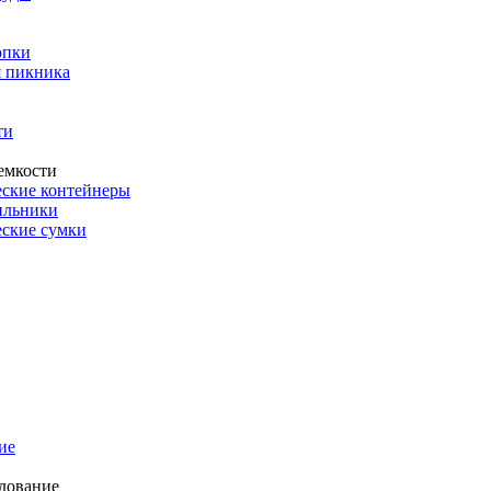
опки
 пикника
ти
емкости
ские контейнеры
ильники
ские сумки
ие
дование