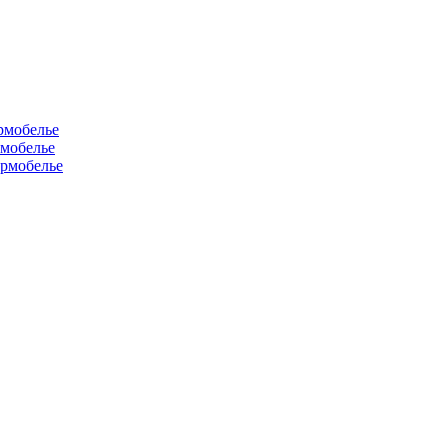
рмобелье
рмобелье
рмобелье