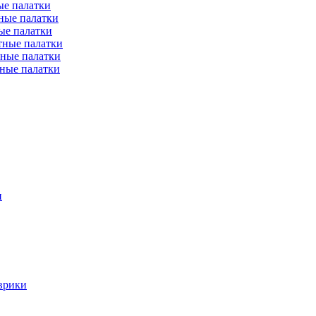
е палатки
ные палатки
ые палатки
тные палатки
ные палатки
ные палатки
и
врики