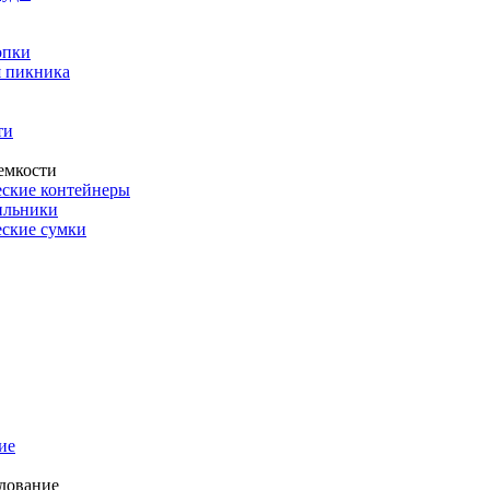
опки
 пикника
ти
емкости
ские контейнеры
ильники
ские сумки
ие
дование