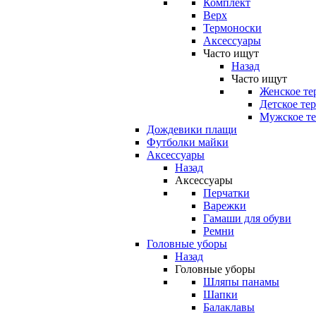
Комплект
Верх
Термоноски
Аксессуары
Часто ищут
Назад
Часто ищут
Женское те
Детское те
Мужское те
Дождевики плащи
Футболки майки
Аксессуары
Назад
Аксессуары
Перчатки
Варежки
Гамаши для обуви
Ремни
Головные уборы
Назад
Головные уборы
Шляпы панамы
Шапки
Балаклавы