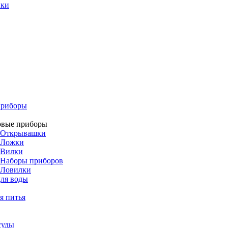
ики
приборы
овые приборы
Открывашки
Ложки
Вилки
Наборы приборов
Ловилки
ля воды
я питья
суды