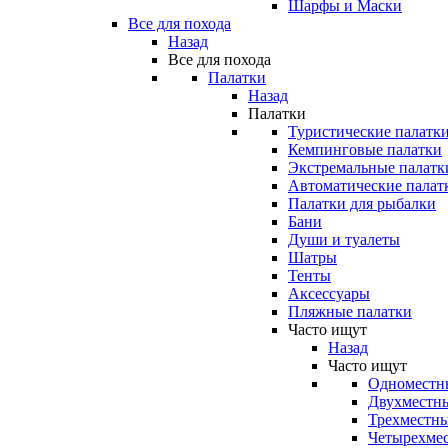
Шарфы и Маски
Все для похода
Назад
Все для похода
Палатки
Назад
Палатки
Туристические палатк
Кемпинговые палатки
Экстремальные палатк
Автоматические палат
Палатки для рыбалки
Бани
Души и туалеты
Шатры
Тенты
Аксессуары
Пляжные палатки
Часто ищут
Назад
Часто ищут
Одноместн
Двухместны
Трехместны
Четырехмес