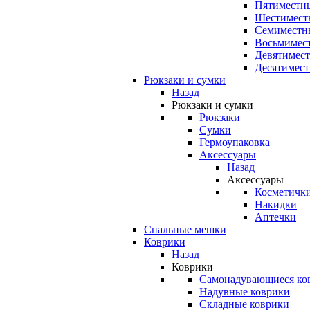
Пятиместны
Шестимест
Семиместн
Восьмимес
Девятимест
Десятимест
Рюкзаки и сумки
Назад
Рюкзаки и сумки
Рюкзаки
Сумки
Гермоупаковка
Аксессуары
Назад
Аксессуары
Косметичк
Накидки
Аптечки
Спальные мешки
Коврики
Назад
Коврики
Самонадувающиеся ко
Надувные коврики
Складные коврики