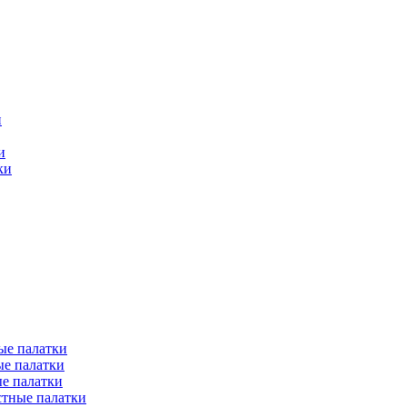
и
и
ки
ые палатки
е палатки
е палатки
тные палатки