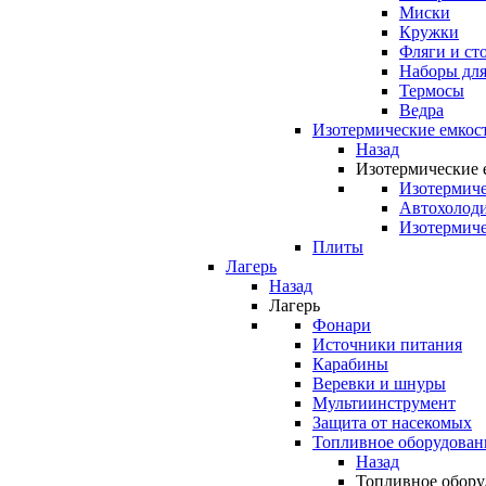
Миски
Кружки
Фляги и ст
Наборы для
Термосы
Ведра
Изотермические емкос
Назад
Изотермические 
Изотермиче
Автохолод
Изотермиче
Плиты
Лагерь
Назад
Лагерь
Фонари
Источники питания
Карабины
Веревки и шнуры
Мультиинструмент
Защита от насекомых
Топливное оборудован
Назад
Топливное обору