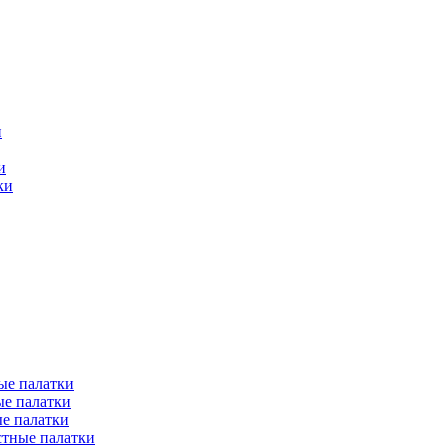
и
и
ки
ые палатки
е палатки
е палатки
тные палатки