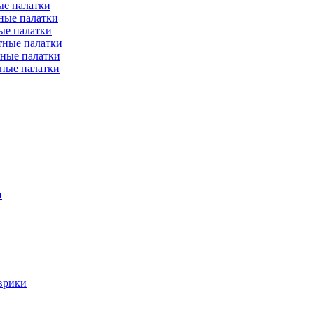
е палатки
ные палатки
ые палатки
тные палатки
ные палатки
ные палатки
и
врики