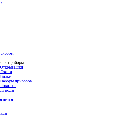
ики
приборы
овые приборы
Открывашки
Ложки
Вилки
Наборы приборов
Ловилки
ля воды
я питья
суды