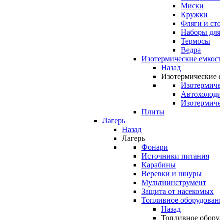
Миски
Кружки
Фляги и ст
Наборы для
Термосы
Ведра
Изотермические емкос
Назад
Изотермические 
Изотермиче
Автохолод
Изотермиче
Плиты
Лагерь
Назад
Лагерь
Фонари
Источники питания
Карабины
Веревки и шнуры
Мультиинструмент
Защита от насекомых
Топливное оборудован
Назад
Топливное обору