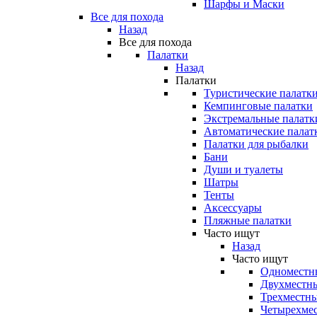
Шарфы и Маски
Все для похода
Назад
Все для похода
Палатки
Назад
Палатки
Туристические палатк
Кемпинговые палатки
Экстремальные палатк
Автоматические палат
Палатки для рыбалки
Бани
Души и туалеты
Шатры
Тенты
Аксессуары
Пляжные палатки
Часто ищут
Назад
Часто ищут
Одноместн
Двухместны
Трехместны
Четырехмес