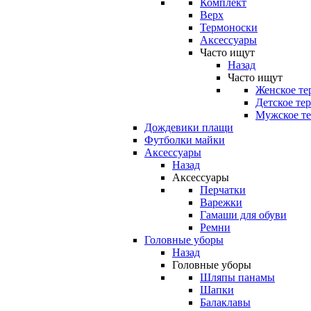
Комплект
Верх
Термоноски
Аксессуары
Часто ищут
Назад
Часто ищут
Женское те
Детское те
Мужское те
Дождевики плащи
Футболки майки
Аксессуары
Назад
Аксессуары
Перчатки
Варежки
Гамаши для обуви
Ремни
Головные уборы
Назад
Головные уборы
Шляпы панамы
Шапки
Балаклавы