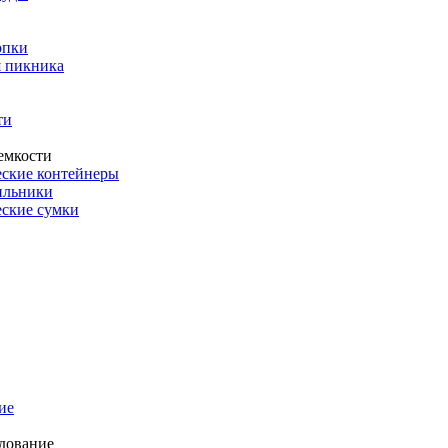
опки
 пикника
ти
емкости
ские контейнеры
ильники
ские сумки
ие
дование