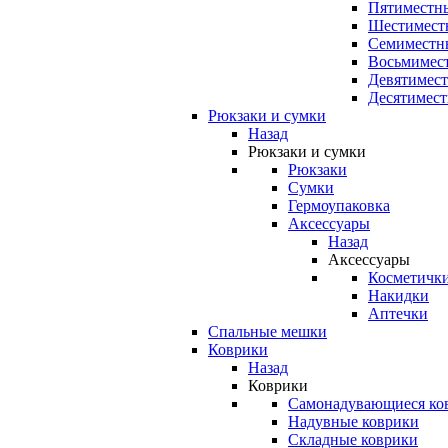
Пятиместны
Шестимест
Семиместн
Восьмимес
Девятимест
Десятимест
Рюкзаки и сумки
Назад
Рюкзаки и сумки
Рюкзаки
Сумки
Гермоупаковка
Аксессуары
Назад
Аксессуары
Косметичк
Накидки
Аптечки
Спальные мешки
Коврики
Назад
Коврики
Самонадувающиеся ко
Надувные коврики
Складные коврики