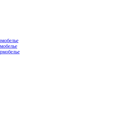
рмобелье
рмобелье
рмобелье