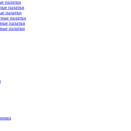
е палатки
ные палатки
ые палатки
тные палатки
ные палатки
ные палатки
и
врики