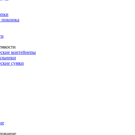
опки
 пикника
ти
емкости
ские контейнеры
ильники
ские сумки
ие
дование