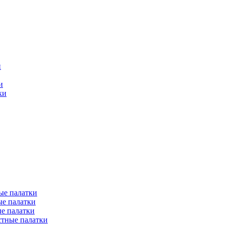
и
и
ки
ые палатки
е палатки
е палатки
тные палатки