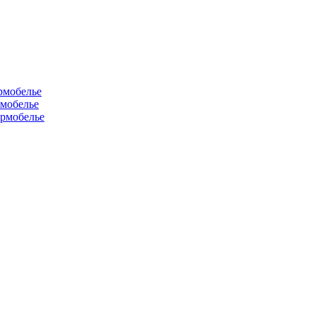
рмобелье
рмобелье
рмобелье