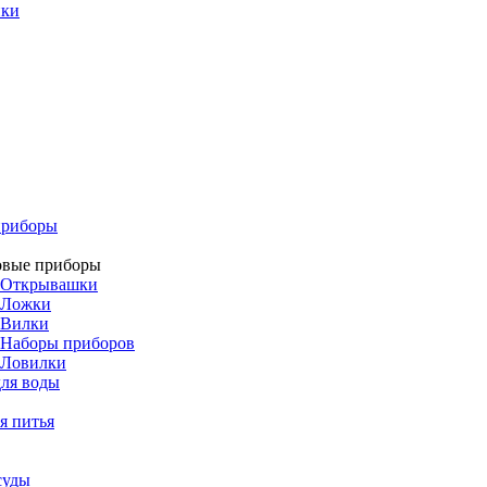
ики
приборы
овые приборы
Открывашки
Ложки
Вилки
Наборы приборов
Ловилки
ля воды
я питья
суды