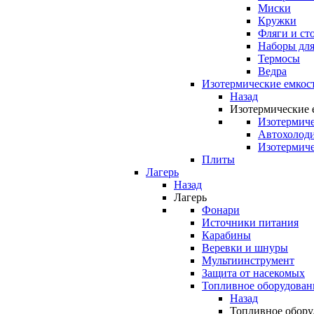
Миски
Кружки
Фляги и ст
Наборы для
Термосы
Ведра
Изотермические емкос
Назад
Изотермические 
Изотермиче
Автохолод
Изотермиче
Плиты
Лагерь
Назад
Лагерь
Фонари
Источники питания
Карабины
Веревки и шнуры
Мультиинструмент
Защита от насекомых
Топливное оборудован
Назад
Топливное обору