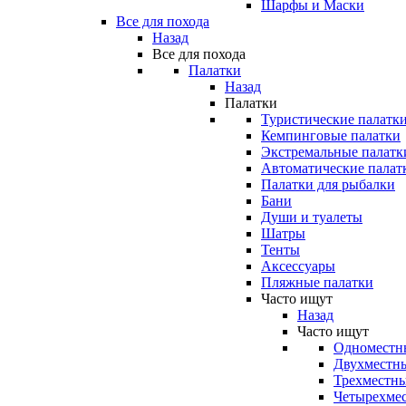
Шарфы и Маски
Все для похода
Назад
Все для похода
Палатки
Назад
Палатки
Туристические палатк
Кемпинговые палатки
Экстремальные палатк
Автоматические палат
Палатки для рыбалки
Бани
Души и туалеты
Шатры
Тенты
Аксессуары
Пляжные палатки
Часто ищут
Назад
Часто ищут
Одноместн
Двухместны
Трехместны
Четырехмес