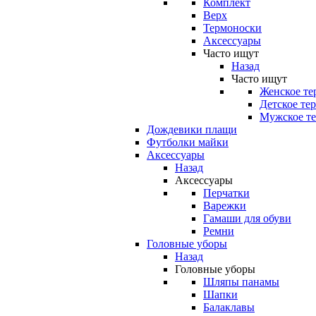
Комплект
Верх
Термоноски
Аксессуары
Часто ищут
Назад
Часто ищут
Женское те
Детское те
Мужское те
Дождевики плащи
Футболки майки
Аксессуары
Назад
Аксессуары
Перчатки
Варежки
Гамаши для обуви
Ремни
Головные уборы
Назад
Головные уборы
Шляпы панамы
Шапки
Балаклавы