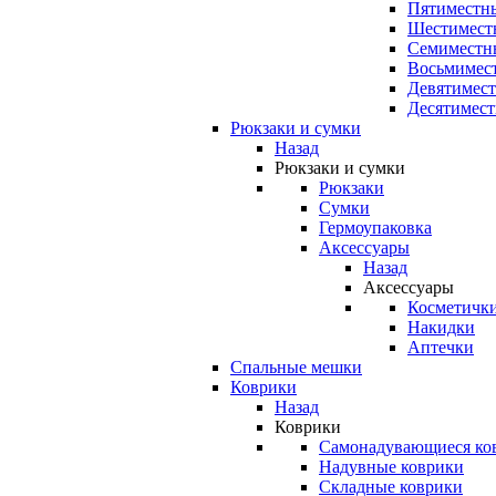
Пятиместны
Шестимест
Семиместн
Восьмимес
Девятимест
Десятимест
Рюкзаки и сумки
Назад
Рюкзаки и сумки
Рюкзаки
Сумки
Гермоупаковка
Аксессуары
Назад
Аксессуары
Косметичк
Накидки
Аптечки
Спальные мешки
Коврики
Назад
Коврики
Самонадувающиеся ко
Надувные коврики
Складные коврики