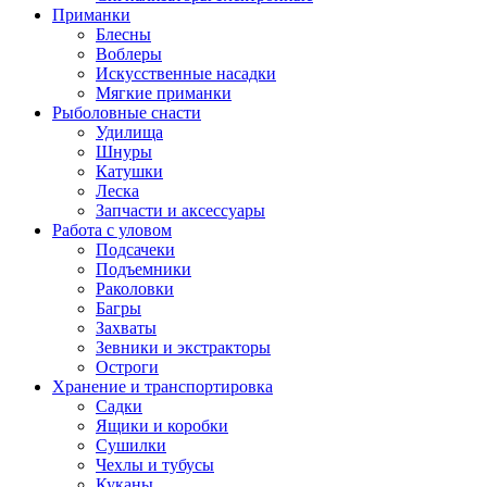
Приманки
Блесны
Воблеры
Искусственные насадки
Мягкие приманки
Рыболовные снасти
Удилища
Шнуры
Катушки
Леска
Запчасти и аксессуары
Работа с уловом
Подсачеки
Подъемники
Раколовки
Багры
Захваты
Зевники и экстракторы
Остроги
Хранение и транспортировка
Садки
Ящики и коробки
Сушилки
Чехлы и тубусы
Куканы