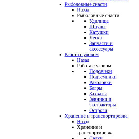
Рыболовные снасти
Назад
Рыболовные снасти
Удилища
Шнуры
Катушки
Леска
Запчасти и
аксессуары
Работа с уловом
Назад
Работа с уловом
Подсачеки
Подъемники
Раколовки
Багры
Захваты
Зевники и
экстракторы
Остроги
Хранение и транспортировка
Назад
Хранение и
транспортировка
Садки