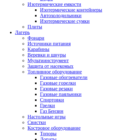
Изотермические емкости
Изотермические контейнеры
Автохолодильники
Изотермические сумки
Плиты
Лагерь
Фонари
Источники питания
Карабины
Веревки и шнуры
Мультиинструмент
Защита от насекомых
Топливное оборудование
Газовые обогреватели
Газовые горелки
Газовые резаки
Газовые паяльники
Спиртовки
Грелки
Газ Бензин
Настольные игры
Свистки
Костровое оборудование
Топоры
Лопаты