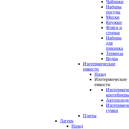
Чайники
Наборы
посуды
Миски
Кружки
Фляги и
стопки
Наборы
для
пикника
Термосы
Ведра
Изотермические
емкости
Назад
Изотермические
емкости
Изотермич
контейнер
Автохолод
Изотермич
сумки
Плиты
Лагерь
Назад