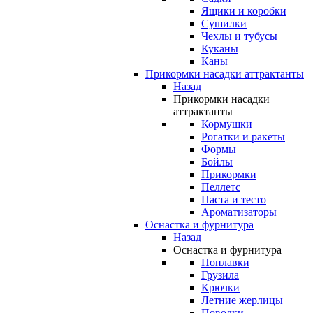
Ящики и коробки
Сушилки
Чехлы и тубусы
Куканы
Каны
Прикормки насадки аттрактанты
Назад
Прикормки насадки
аттрактанты
Кормушки
Рогатки и ракеты
Формы
Бойлы
Прикормки
Пеллетс
Паста и тесто
Ароматизаторы
Оснастка и фурнитура
Назад
Оснастка и фурнитура
Поплавки
Грузила
Крючки
Летние жерлицы
Поводки