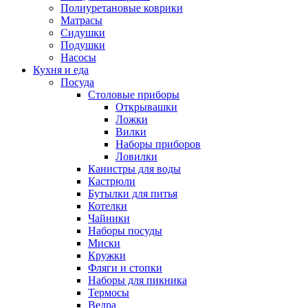
Полиуретановые коврики
Матрасы
Сидушки
Подушки
Насосы
Кухня и еда
Посуда
Столовые приборы
Открывашки
Ложки
Вилки
Наборы приборов
Ловилки
Канистры для воды
Кастрюли
Бутылки для питья
Котелки
Чайники
Наборы посуды
Миски
Кружки
Фляги и стопки
Наборы для пикника
Термосы
Ведра