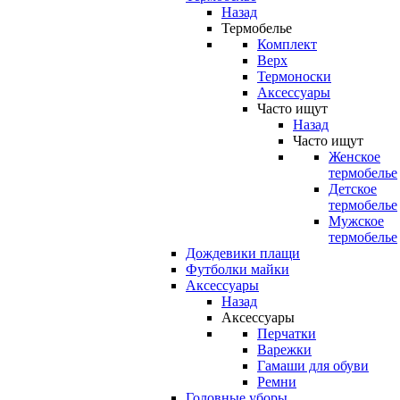
Назад
Термобелье
Комплект
Верх
Термоноски
Аксессуары
Часто ищут
Назад
Часто ищут
Женское
термобелье
Детское
термобелье
Мужское
термобелье
Дождевики плащи
Футболки майки
Аксессуары
Назад
Аксессуары
Перчатки
Варежки
Гамаши для обуви
Ремни
Головные уборы