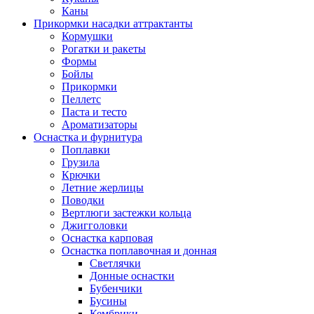
Каны
Прикормки насадки аттрактанты
Кормушки
Рогатки и ракеты
Формы
Бойлы
Прикормки
Пеллетс
Паста и тесто
Ароматизаторы
Оснастка и фурнитура
Поплавки
Грузила
Крючки
Летние жерлицы
Поводки
Вертлюги застежки кольца
Джигголовки
Оснастка карповая
Оснастка поплавочная и донная
Светлячки
Донные оснастки
Бубенчики
Бусины
Кембрики