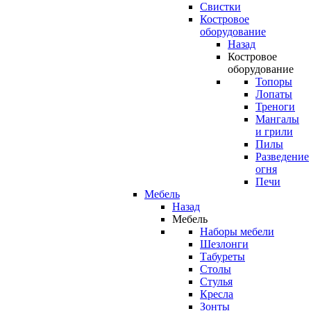
Свистки
Костровое
оборудование
Назад
Костровое
оборудование
Топоры
Лопаты
Треноги
Мангалы
и грили
Пилы
Разведение
огня
Печи
Мебель
Назад
Мебель
Наборы мебели
Шезлонги
Табуреты
Столы
Стулья
Кресла
Зонты