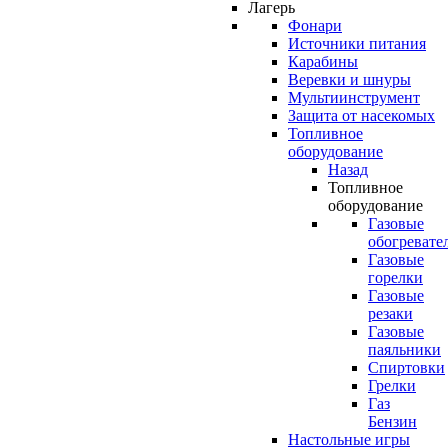
Лагерь
Фонари
Источники питания
Карабины
Веревки и шнуры
Мультиинструмент
Защита от насекомых
Топливное
оборудование
Назад
Топливное
оборудование
Газовые
обогревате
Газовые
горелки
Газовые
резаки
Газовые
паяльники
Спиртовки
Грелки
Газ
Бензин
Настольные игры