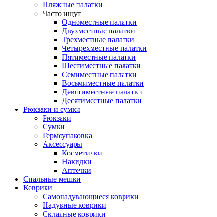
Пляжные палатки
Часто ищут
Одноместные палатки
Двухместные палатки
Трехместные палатки
Четырехместные палатки
Пятиместные палатки
Шестиместные палатки
Семиместные палатки
Восьмиместные палатки
Девятиместные палатки
Десятиместные палатки
Рюкзаки и сумки
Рюкзаки
Сумки
Гермоупаковка
Аксессуары
Косметички
Накидки
Аптечки
Спальные мешки
Коврики
Самонадувающиеся коврики
Надувные коврики
Складные коврики