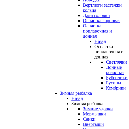
Вертлюги застежки
кольца
Джигголовки
Оснастка карповая
Оснастка
поплавочная и
донная
Назад
Оснастка
поплавочная и
донная
Светлячки
Донные
оснастки
Бубенчики
Бусины
Кембрики
Зимняя рыбалка
Назад
Зимняя рыбалка
Зимние удочки
Мормышки
Санки
Ввертыши