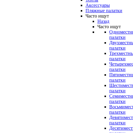
Аксессуары
Пляжные палатки
Часто ищут
Назад
Часто ищут
Одноместн
палатки
Двухместн
палатки
Трехместн
палатки
Четырехме
палатки
Пятиместн
палатки
Шестимест
палатки
Семиместн
палатки
Восьмимес
палатки
Девятимес
палатки
Десятимес