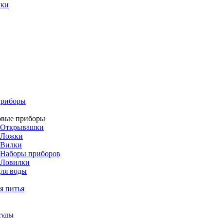
ики
приборы
овые приборы
Открывашки
Ложки
Вилки
Наборы приборов
Ловилки
ля воды
я питья
суды