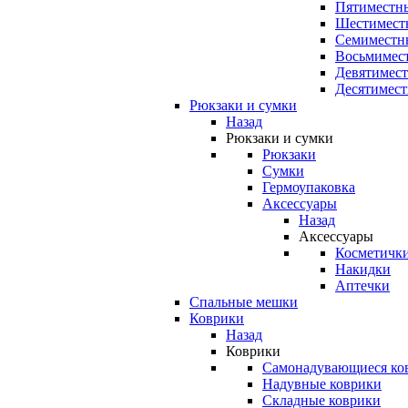
Пятиместны
Шестимест
Семиместн
Восьмимес
Девятимест
Десятимест
Рюкзаки и сумки
Назад
Рюкзаки и сумки
Рюкзаки
Сумки
Гермоупаковка
Аксессуары
Назад
Аксессуары
Косметичк
Накидки
Аптечки
Спальные мешки
Коврики
Назад
Коврики
Самонадувающиеся ко
Надувные коврики
Складные коврики