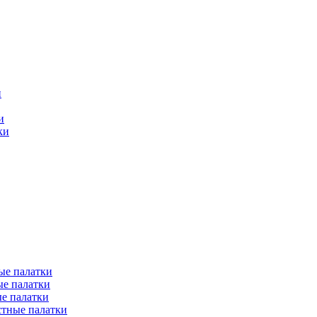
и
и
ки
ые палатки
е палатки
е палатки
тные палатки