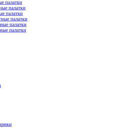
е палатки
ные палатки
ые палатки
тные палатки
ные палатки
ные палатки
и
врики