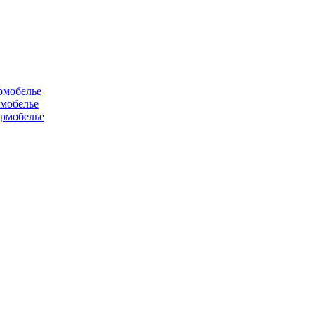
рмобелье
рмобелье
рмобелье