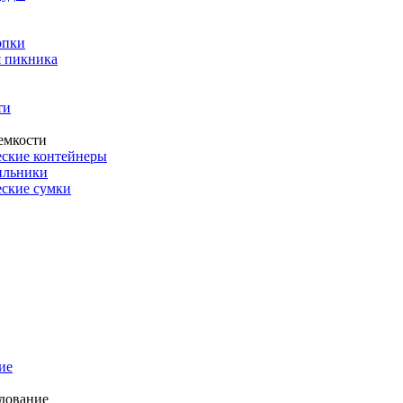
опки
 пикника
ти
емкости
ские контейнеры
ильники
ские сумки
ие
дование