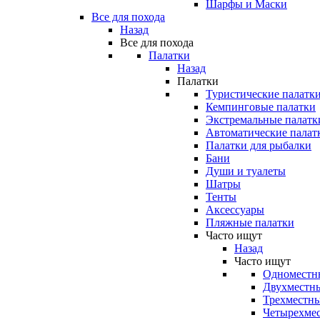
Шарфы и Маски
Все для похода
Назад
Все для похода
Палатки
Назад
Палатки
Туристические палатк
Кемпинговые палатки
Экстремальные палатк
Автоматические палат
Палатки для рыбалки
Бани
Души и туалеты
Шатры
Тенты
Аксессуары
Пляжные палатки
Часто ищут
Назад
Часто ищут
Одноместн
Двухместны
Трехместны
Четырехмес