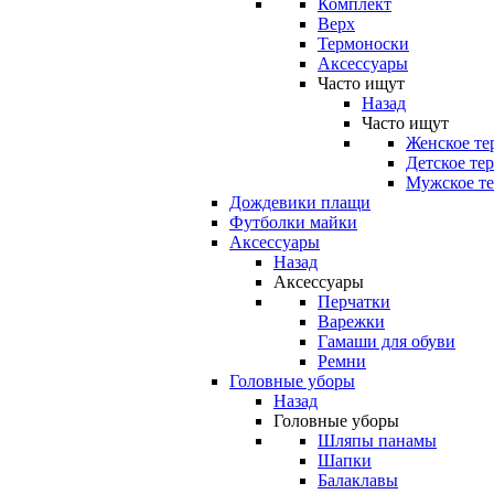
Комплект
Верх
Термоноски
Аксессуары
Часто ищут
Назад
Часто ищут
Женское те
Детское те
Мужское те
Дождевики плащи
Футболки майки
Аксессуары
Назад
Аксессуары
Перчатки
Варежки
Гамаши для обуви
Ремни
Головные уборы
Назад
Головные уборы
Шляпы панамы
Шапки
Балаклавы