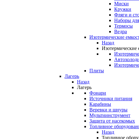
Миски
Кружки
Фляги и ст
Наборы для
Термосы
Ведра
Изотермические емкос
Назад
Изотермические 
Изотермиче
Автохолод
Изотермиче
Плиты
Лагерь
Назад
Лагерь
Фонари
Источники питания
Карабины
Веревки и шнуры
Мультиинструмент
Защита от насекомых
Топливное оборудован
Назад
Топливное обору