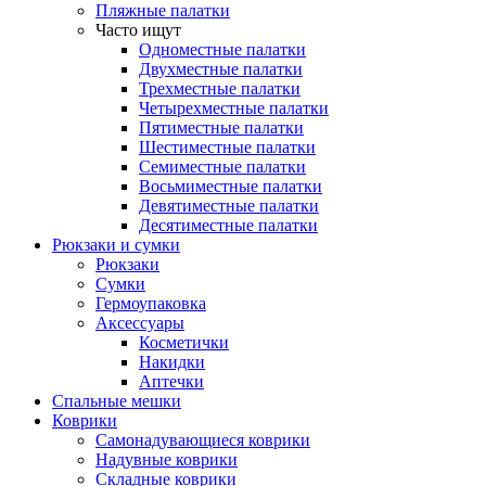
Пляжные палатки
Часто ищут
Одноместные палатки
Двухместные палатки
Трехместные палатки
Четырехместные палатки
Пятиместные палатки
Шестиместные палатки
Семиместные палатки
Восьмиместные палатки
Девятиместные палатки
Десятиместные палатки
Рюкзаки и сумки
Рюкзаки
Сумки
Гермоупаковка
Аксессуары
Косметички
Накидки
Аптечки
Спальные мешки
Коврики
Самонадувающиеся коврики
Надувные коврики
Складные коврики