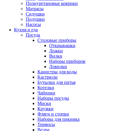
Полиуретановые коврики
Матрасы
Сидушки
Подушки
Насосы
Кухня и еда
Посуда
Столовые приборы
Открывашки
Ложки
Вилки
Наборы приборов
Ловилки
Канистры для воды
Кастрюли
Бутылки для питья
Котелки
Чайники
Наборы посуды
Миски
Кружки
Фляги и стопки
Наборы для пикника
Термосы
Ведра