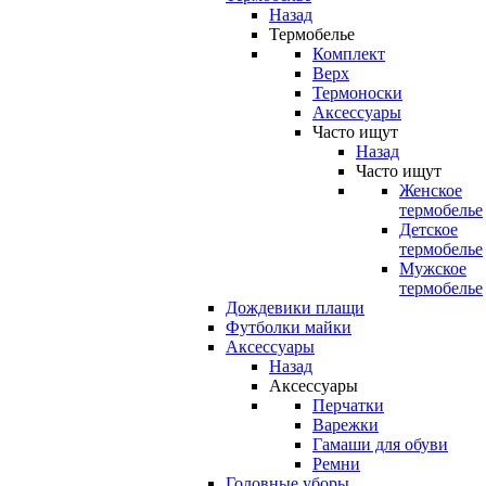
Назад
Термобелье
Комплект
Верх
Термоноски
Аксессуары
Часто ищут
Назад
Часто ищут
Женское
термобелье
Детское
термобелье
Мужское
термобелье
Дождевики плащи
Футболки майки
Аксессуары
Назад
Аксессуары
Перчатки
Варежки
Гамаши для обуви
Ремни
Головные уборы