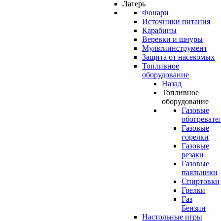
Лагерь
Фонари
Источники питания
Карабины
Веревки и шнуры
Мультиинструмент
Защита от насекомых
Топливное
оборудование
Назад
Топливное
оборудование
Газовые
обогревате
Газовые
горелки
Газовые
резаки
Газовые
паяльники
Спиртовки
Грелки
Газ
Бензин
Настольные игры