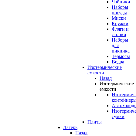
Чайники
Наборы
посуды
Миски
Кружки
Фляги и
стопки
Наборы
для
пикника
Термосы
Ведра
Изотермические
емкости
Назад
Изотермические
емкости
Изотермич
контейнер
Автохолод
Изотермич
сумки
Плиты
Лагерь
Назад