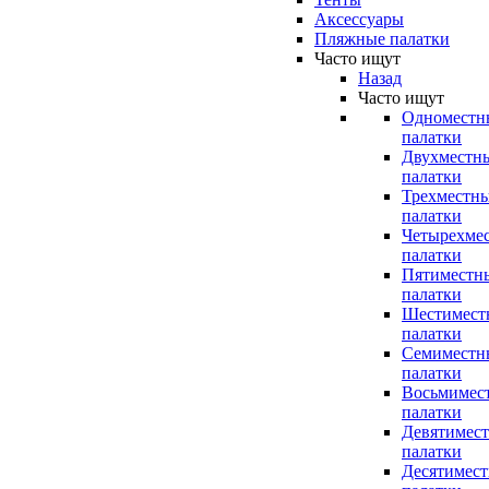
Аксессуары
Пляжные палатки
Часто ищут
Назад
Часто ищут
Одноместн
палатки
Двухместн
палатки
Трехместн
палатки
Четырехме
палатки
Пятиместн
палатки
Шестимест
палатки
Семиместн
палатки
Восьмимес
палатки
Девятимес
палатки
Десятимес