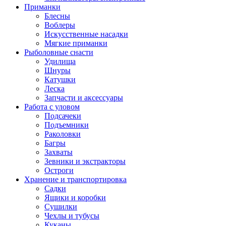
Приманки
Блесны
Воблеры
Искусственные насадки
Мягкие приманки
Рыболовные снасти
Удилища
Шнуры
Катушки
Леска
Запчасти и аксессуары
Работа с уловом
Подсачеки
Подъемники
Раколовки
Багры
Захваты
Зевники и экстракторы
Остроги
Хранение и транспортировка
Садки
Ящики и коробки
Сушилки
Чехлы и тубусы
Куканы