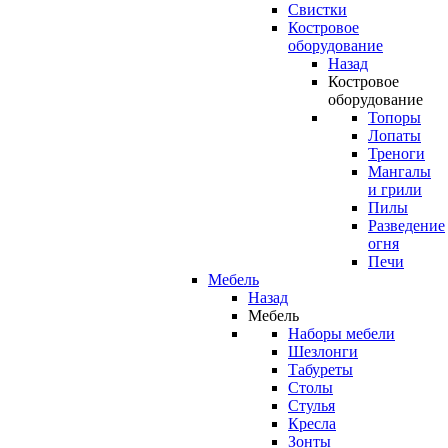
Свистки
Костровое
оборудование
Назад
Костровое
оборудование
Топоры
Лопаты
Треноги
Мангалы
и грили
Пилы
Разведение
огня
Печи
Мебель
Назад
Мебель
Наборы мебели
Шезлонги
Табуреты
Столы
Стулья
Кресла
Зонты