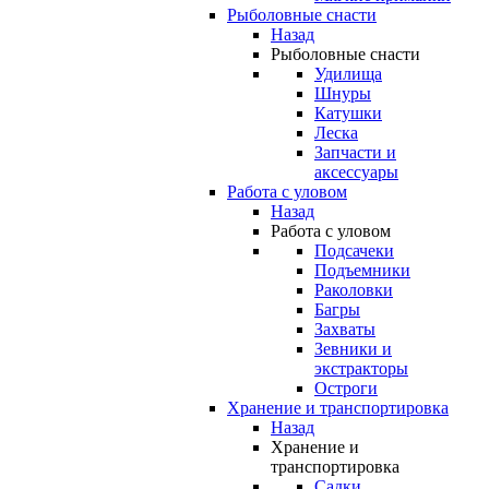
Рыболовные снасти
Назад
Рыболовные снасти
Удилища
Шнуры
Катушки
Леска
Запчасти и
аксессуары
Работа с уловом
Назад
Работа с уловом
Подсачеки
Подъемники
Раколовки
Багры
Захваты
Зевники и
экстракторы
Остроги
Хранение и транспортировка
Назад
Хранение и
транспортировка
Садки