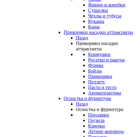
Ящики и коробки
Сушилки
Чехлы и тубусы
Куканы
Каны
Прикормки насадки аттрактанты
Назад
Прикормки насадки
аттрактанты
Кормушки
Рогатки и ракеты
Формы
Бойлы
Прикормки
Пеллетс
Паста и тесто
Ароматизаторы
Оснастка и фурнитура
Назад
Оснастка и фурнитура
Поплавки
Грузила
Крючки
Летние жерлицы
Поводки