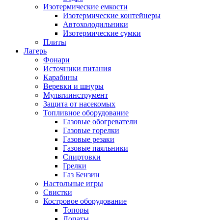
Изотермические емкости
Изотермические контейнеры
Автохолодильники
Изотермические сумки
Плиты
Лагерь
Фонари
Источники питания
Карабины
Веревки и шнуры
Мультиинструмент
Защита от насекомых
Топливное оборудование
Газовые обогреватели
Газовые горелки
Газовые резаки
Газовые паяльники
Спиртовки
Грелки
Газ Бензин
Настольные игры
Свистки
Костровое оборудование
Топоры
Лопаты