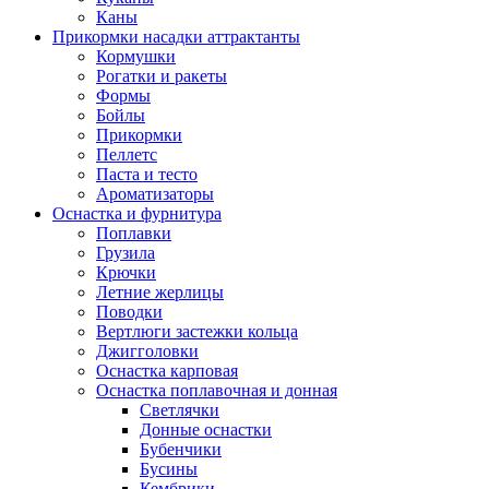
Каны
Прикормки насадки аттрактанты
Кормушки
Рогатки и ракеты
Формы
Бойлы
Прикормки
Пеллетс
Паста и тесто
Ароматизаторы
Оснастка и фурнитура
Поплавки
Грузила
Крючки
Летние жерлицы
Поводки
Вертлюги застежки кольца
Джигголовки
Оснастка карповая
Оснастка поплавочная и донная
Светлячки
Донные оснастки
Бубенчики
Бусины
Кембрики