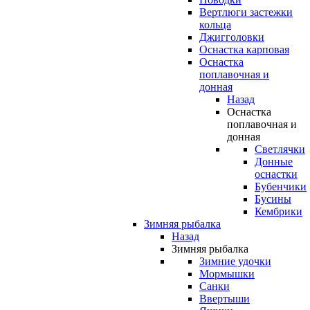
Вертлюги застежки
кольца
Джигголовки
Оснастка карповая
Оснастка
поплавочная и
донная
Назад
Оснастка
поплавочная и
донная
Светлячки
Донные
оснастки
Бубенчики
Бусины
Кембрики
Зимняя рыбалка
Назад
Зимняя рыбалка
Зимние удочки
Мормышки
Санки
Ввертыши