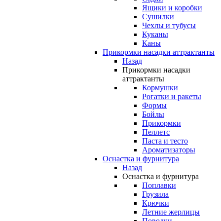
Ящики и коробки
Сушилки
Чехлы и тубусы
Куканы
Каны
Прикормки насадки аттрактанты
Назад
Прикормки насадки
аттрактанты
Кормушки
Рогатки и ракеты
Формы
Бойлы
Прикормки
Пеллетс
Паста и тесто
Ароматизаторы
Оснастка и фурнитура
Назад
Оснастка и фурнитура
Поплавки
Грузила
Крючки
Летние жерлицы
Поводки