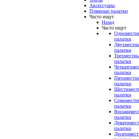
Аксессуары
Пляжные палатки
Часто ищут
Назад
Часто ищут
Одноместн
палатки
Двухместн
палатки
Трехместн
палатки
Четырехме
палатки
Пятиместн
палатки
Шестимест
палатки
Семиместн
палатки
Восьмимес
палатки
Девятимес
палатки
Десятимес