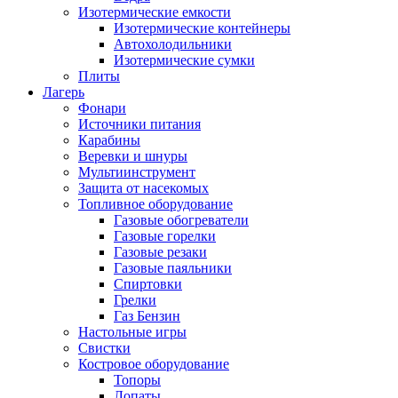
Изотермические емкости
Изотермические контейнеры
Автохолодильники
Изотермические сумки
Плиты
Лагерь
Фонари
Источники питания
Карабины
Веревки и шнуры
Мультиинструмент
Защита от насекомых
Топливное оборудование
Газовые обогреватели
Газовые горелки
Газовые резаки
Газовые паяльники
Спиртовки
Грелки
Газ Бензин
Настольные игры
Свистки
Костровое оборудование
Топоры
Лопаты