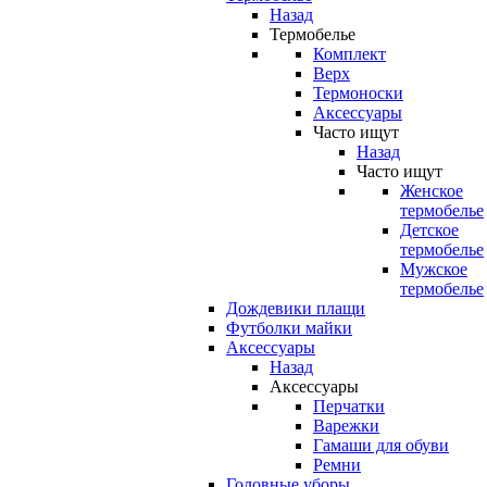
Назад
Термобелье
Комплект
Верх
Термоноски
Аксессуары
Часто ищут
Назад
Часто ищут
Женское
термобелье
Детское
термобелье
Мужское
термобелье
Дождевики плащи
Футболки майки
Аксессуары
Назад
Аксессуары
Перчатки
Варежки
Гамаши для обуви
Ремни
Головные уборы