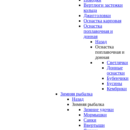
Вертлюги застежки
кольца
Джигголовки
Оснастка карповая
Оснастка
поплавочная и
донная
Назад
Оснастка
поплавочная и
донная
Светлячки
Донные
оснастки
Бубенчики
Бусины
Кембрики
Зимняя рыбалка
Назад
Зимняя рыбалка
Зимние удочки
Мормышки
Санки
Ввертыши