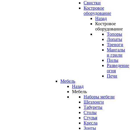
Свистки
Костровое
оборудование
Назад
Костровое
оборудование
Топоры
Лопаты
Треноги
Мангалы
и грили
Пилы
Разведение
огня
Печи
Мебель
Назад
Мебель
Наборы мебели
Шезлонги
Табуреты
Столы
Стулья
Кресла
Зонты