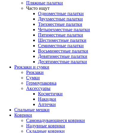
Пляжные палатки
Часто ищут
Одноместные палатки
Двухместные палатки
Трехместные палатки
Четырехместные палатки
Пятиместные палатки
Шестиместные палатки
Семиместные палатки
Восьмиместные палатки
Девятиместные палатки
Десятиместные палатки
Рюкзаки и сумки
Рюкзаки
Сумки
Гермоупаковка
Аксессуары
Косметички
Накидки
Аптечки
Спальные мешки
Коврики
Самонадувающиеся коврики
Надувные коврики
Складные коврики