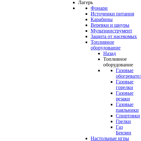
Лагерь
Фонари
Источники питания
Карабины
Веревки и шнуры
Мультиинструмент
Защита от насекомых
Топливное
оборудование
Назад
Топливное
оборудование
Газовые
обогревате
Газовые
горелки
Газовые
резаки
Газовые
паяльники
Спиртовки
Грелки
Газ
Бензин
Настольные игры