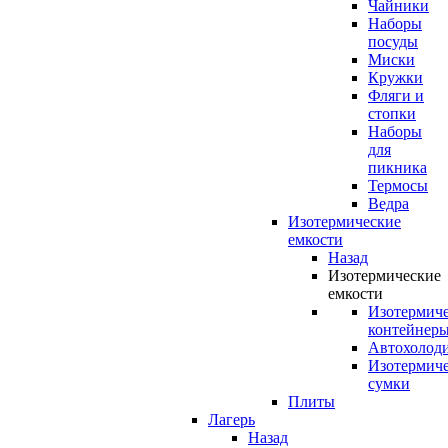
Чайники
Наборы
посуды
Миски
Кружки
Фляги и
стопки
Наборы
для
пикника
Термосы
Ведра
Изотермические
емкости
Назад
Изотермические
емкости
Изотермич
контейнер
Автохолод
Изотермич
сумки
Плиты
Лагерь
Назад