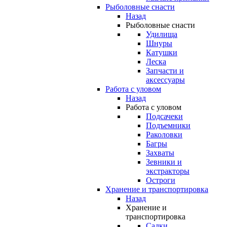
Рыболовные снасти
Назад
Рыболовные снасти
Удилища
Шнуры
Катушки
Леска
Запчасти и
аксессуары
Работа с уловом
Назад
Работа с уловом
Подсачеки
Подъемники
Раколовки
Багры
Захваты
Зевники и
экстракторы
Остроги
Хранение и транспортировка
Назад
Хранение и
транспортировка
Садки