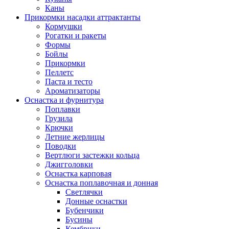
Каны
Прикормки насадки аттрактанты
Кормушки
Рогатки и ракеты
Формы
Бойлы
Прикормки
Пеллетс
Паста и тесто
Ароматизаторы
Оснастка и фурнитура
Поплавки
Грузила
Крючки
Летние жерлицы
Поводки
Вертлюги застежки кольца
Джигголовки
Оснастка карповая
Оснастка поплавочная и донная
Светлячки
Донные оснастки
Бубенчики
Бусины
Кембрики