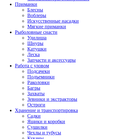
Приманки
Блесны
Воблеры
Искусственные насадки
Мягкие приманки
Рыболовные снасти
Удилища
Шнуры
Катушки
Леска
Запчасти и аксессуары
Работа с уловом
Подсачеки
Подъемники
Раколовки
Багры
Захваты
Зевники и экстракторы
Остроги
Хранение и транспортировка
Садки
Ящики и коробки
Сушилки
Чехлы и тубусы
Куканы