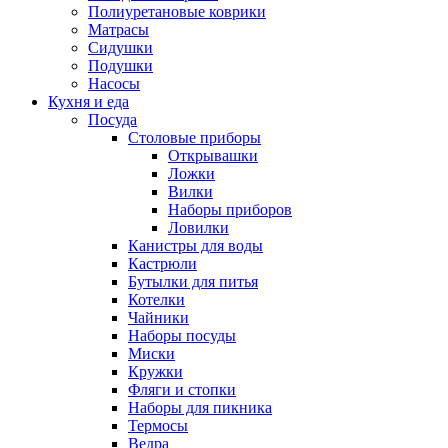
Полиуретановые коврики
Матрасы
Сидушки
Подушки
Насосы
Кухня и еда
Посуда
Столовые приборы
Открывашки
Ложки
Вилки
Наборы приборов
Ловилки
Канистры для воды
Кастрюли
Бутылки для питья
Котелки
Чайники
Наборы посуды
Миски
Кружки
Фляги и стопки
Наборы для пикника
Термосы
Ведра