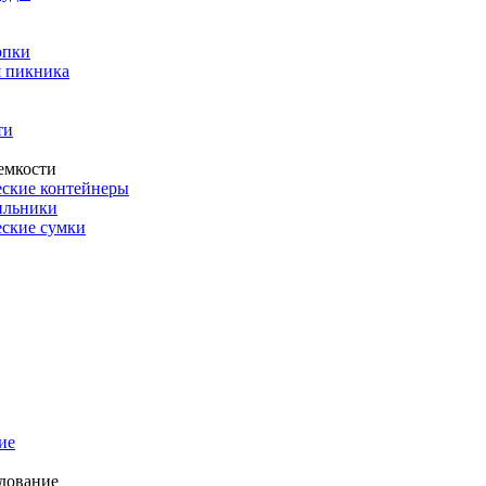
опки
 пикника
ти
емкости
ские контейнеры
ильники
ские сумки
ие
дование