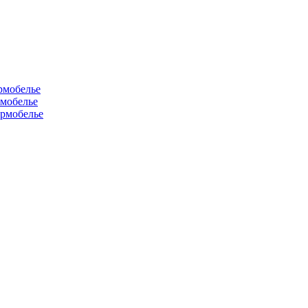
рмобелье
рмобелье
рмобелье