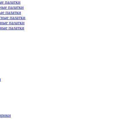
е палатки
ные палатки
ые палатки
тные палатки
ные палатки
ные палатки
и
врики