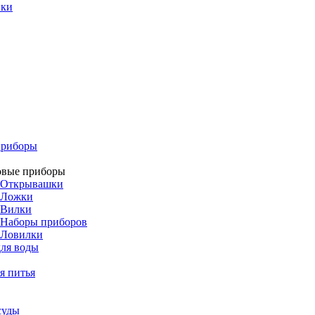
ики
приборы
овые приборы
Открывашки
Ложки
Вилки
Наборы приборов
Ловилки
ля воды
я питья
суды