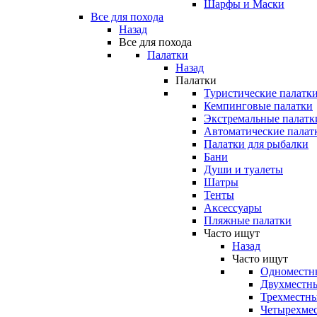
Шарфы и Маски
Все для похода
Назад
Все для похода
Палатки
Назад
Палатки
Туристические палатк
Кемпинговые палатки
Экстремальные палатк
Автоматические палат
Палатки для рыбалки
Бани
Души и туалеты
Шатры
Тенты
Аксессуары
Пляжные палатки
Часто ищут
Назад
Часто ищут
Одноместн
Двухместны
Трехместны
Четырехмес