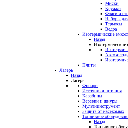
Миски
Кружки
Фляги и ст
Наборы для
Термосы
Ведра
Изотермические емкос
Назад
Изотермические 
Изотермиче
Автохолод
Изотермиче
Плиты
Лагерь
Назад
Лагерь
Фонари
Источники питания
Карабины
Веревки и шнуры
Мультиинструмент
Защита от насекомых
Топливное оборудован
Назад
Топливное обору