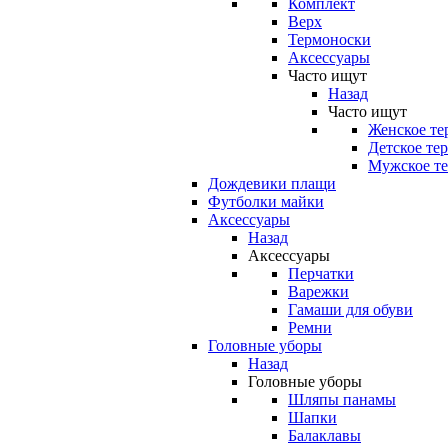
Комплект
Верх
Термоноски
Аксессуары
Часто ищут
Назад
Часто ищут
Женское те
Детское те
Мужское те
Дождевики плащи
Футболки майки
Аксессуары
Назад
Аксессуары
Перчатки
Варежки
Гамаши для обуви
Ремни
Головные уборы
Назад
Головные уборы
Шляпы панамы
Шапки
Балаклавы