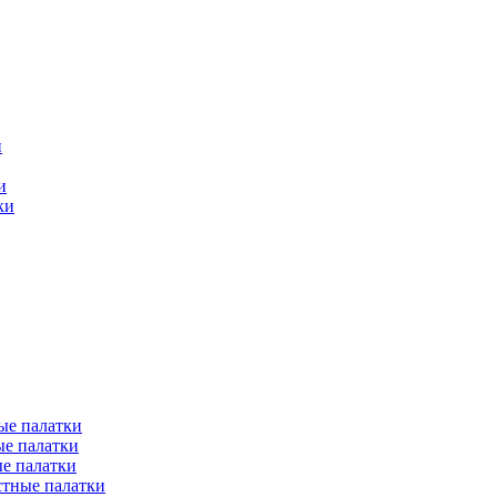
и
и
ки
ые палатки
е палатки
е палатки
тные палатки