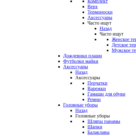
Комплект
Верх
Термоноски
Аксессуары
Часто ищут
Назад
Часто ищут
Женское те
Детское те
Мужское те
Дождевики плащи
Футболки майки
Аксессуары
Назад
Аксессуары
Перчатки
Варежки
Гамаши для обуви
Ремни
Головные уборы
Назад
Головные уборы
Шляпы панамы
Шапки
Балаклавы