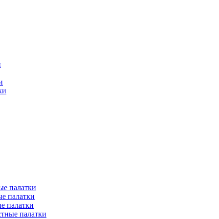
и
и
ки
ые палатки
е палатки
е палатки
тные палатки