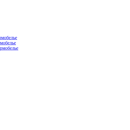
рмобелье
рмобелье
рмобелье