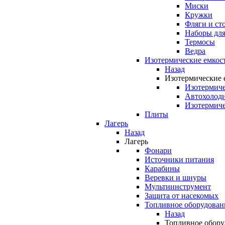
Миски
Кружки
Фляги и ст
Наборы для
Термосы
Ведра
Изотермические емкос
Назад
Изотермические 
Изотермиче
Автохолод
Изотермиче
Плиты
Лагерь
Назад
Лагерь
Фонари
Источники питания
Карабины
Веревки и шнуры
Мультиинструмент
Защита от насекомых
Топливное оборудован
Назад
Топливное обору