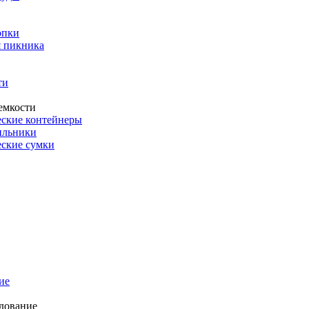
опки
 пикника
ти
емкости
ские контейнеры
ильники
ские сумки
ие
дование