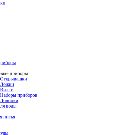
ики
приборы
овые приборы
Открывашки
Ложки
Вилки
Наборы приборов
Ловилки
ля воды
я питья
суды