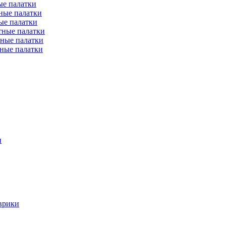
е палатки
ные палатки
ые палатки
тные палатки
ные палатки
ные палатки
и
врики