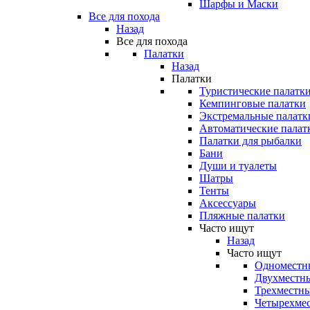
Шарфы и Маски
Все для похода
Назад
Все для похода
Палатки
Назад
Палатки
Туристические палатк
Кемпинговые палатки
Экстремальные палатк
Автоматические палат
Палатки для рыбалки
Бани
Души и туалеты
Шатры
Тенты
Аксессуары
Пляжные палатки
Часто ищут
Назад
Часто ищут
Одноместн
Двухместны
Трехместны
Четырехмес