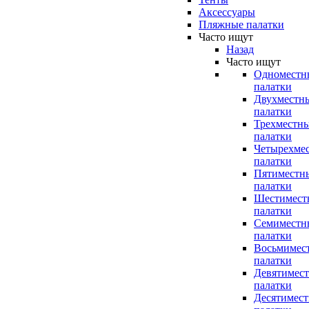
Аксессуары
Пляжные палатки
Часто ищут
Назад
Часто ищут
Одноместн
палатки
Двухместн
палатки
Трехместн
палатки
Четырехме
палатки
Пятиместн
палатки
Шестимест
палатки
Семиместн
палатки
Восьмимес
палатки
Девятимес
палатки
Десятимес