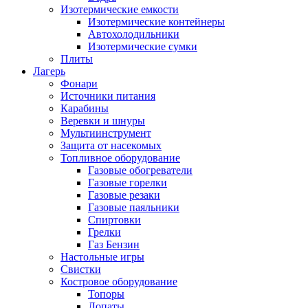
Изотермические емкости
Изотермические контейнеры
Автохолодильники
Изотермические сумки
Плиты
Лагерь
Фонари
Источники питания
Карабины
Веревки и шнуры
Мультиинструмент
Защита от насекомых
Топливное оборудование
Газовые обогреватели
Газовые горелки
Газовые резаки
Газовые паяльники
Спиртовки
Грелки
Газ Бензин
Настольные игры
Свистки
Костровое оборудование
Топоры
Лопаты