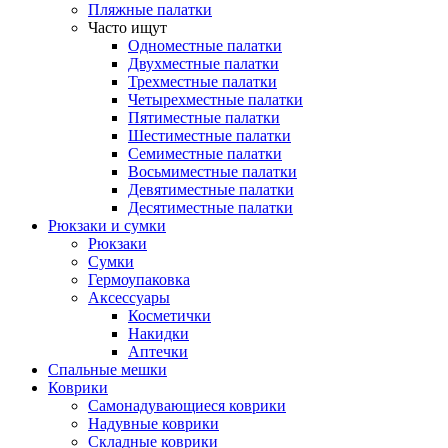
Пляжные палатки
Часто ищут
Одноместные палатки
Двухместные палатки
Трехместные палатки
Четырехместные палатки
Пятиместные палатки
Шестиместные палатки
Семиместные палатки
Восьмиместные палатки
Девятиместные палатки
Десятиместные палатки
Рюкзаки и сумки
Рюкзаки
Сумки
Гермоупаковка
Аксессуары
Косметички
Накидки
Аптечки
Спальные мешки
Коврики
Самонадувающиеся коврики
Надувные коврики
Складные коврики