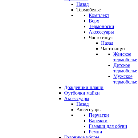
Назад
Термобелье
Комплект
Верх
Термоноски
Аксессуары
Часто ищут
Назад
Часто ищут
Женское
термобелье
Детское
термобелье
Мужское
термобелье
Дождевики плащи
Футболки майки
Аксессуары
Назад
Аксессуары
Перчатки
Варежки
Гамаши для обуви
Ремни
Головные уборы