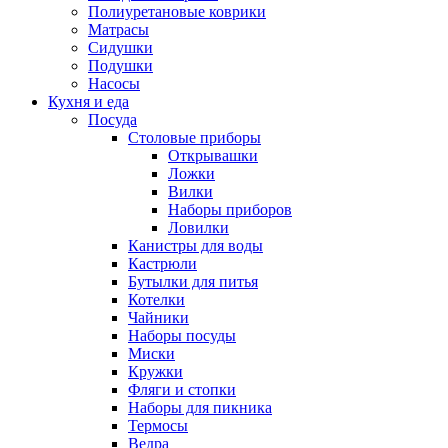
Полиуретановые коврики
Матрасы
Сидушки
Подушки
Насосы
Кухня и еда
Посуда
Столовые приборы
Открывашки
Ложки
Вилки
Наборы приборов
Ловилки
Канистры для воды
Кастрюли
Бутылки для питья
Котелки
Чайники
Наборы посуды
Миски
Кружки
Фляги и стопки
Наборы для пикника
Термосы
Ведра