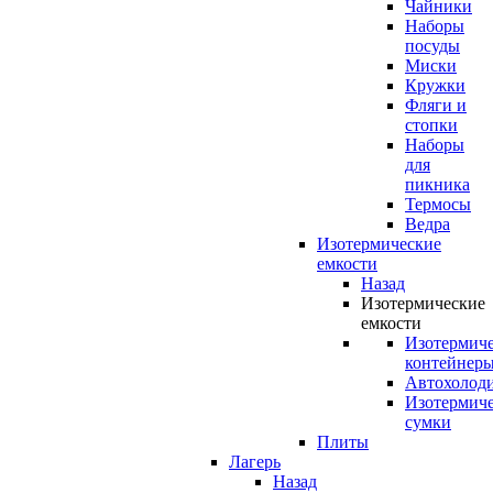
Чайники
Наборы
посуды
Миски
Кружки
Фляги и
стопки
Наборы
для
пикника
Термосы
Ведра
Изотермические
емкости
Назад
Изотермические
емкости
Изотермич
контейнер
Автохолод
Изотермич
сумки
Плиты
Лагерь
Назад