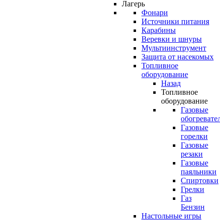
Лагерь
Фонари
Источники питания
Карабины
Веревки и шнуры
Мультиинструмент
Защита от насекомых
Топливное
оборудование
Назад
Топливное
оборудование
Газовые
обогревате
Газовые
горелки
Газовые
резаки
Газовые
паяльники
Спиртовки
Грелки
Газ
Бензин
Настольные игры