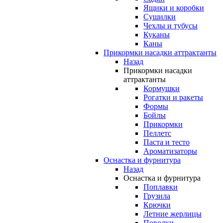
Ящики и коробки
Сушилки
Чехлы и тубусы
Куканы
Каны
Прикормки насадки аттрактанты
Назад
Прикормки насадки
аттрактанты
Кормушки
Рогатки и ракеты
Формы
Бойлы
Прикормки
Пеллетс
Паста и тесто
Ароматизаторы
Оснастка и фурнитура
Назад
Оснастка и фурнитура
Поплавки
Грузила
Крючки
Летние жерлицы
Поводки