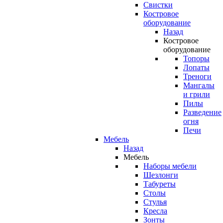
Свистки
Костровое
оборудование
Назад
Костровое
оборудование
Топоры
Лопаты
Треноги
Мангалы
и грили
Пилы
Разведение
огня
Печи
Мебель
Назад
Мебель
Наборы мебели
Шезлонги
Табуреты
Столы
Стулья
Кресла
Зонты