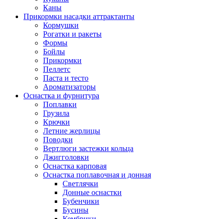
Каны
Прикормки насадки аттрактанты
Кормушки
Рогатки и ракеты
Формы
Бойлы
Прикормки
Пеллетс
Паста и тесто
Ароматизаторы
Оснастка и фурнитура
Поплавки
Грузила
Крючки
Летние жерлицы
Поводки
Вертлюги застежки кольца
Джигголовки
Оснастка карповая
Оснастка поплавочная и донная
Светлячки
Донные оснастки
Бубенчики
Бусины
Кембрики