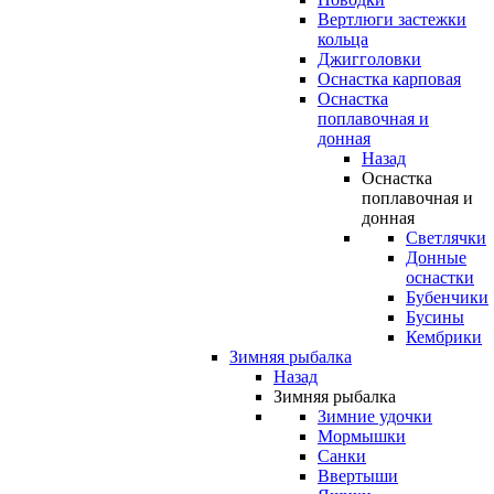
Вертлюги застежки
кольца
Джигголовки
Оснастка карповая
Оснастка
поплавочная и
донная
Назад
Оснастка
поплавочная и
донная
Светлячки
Донные
оснастки
Бубенчики
Бусины
Кембрики
Зимняя рыбалка
Назад
Зимняя рыбалка
Зимние удочки
Мормышки
Санки
Ввертыши