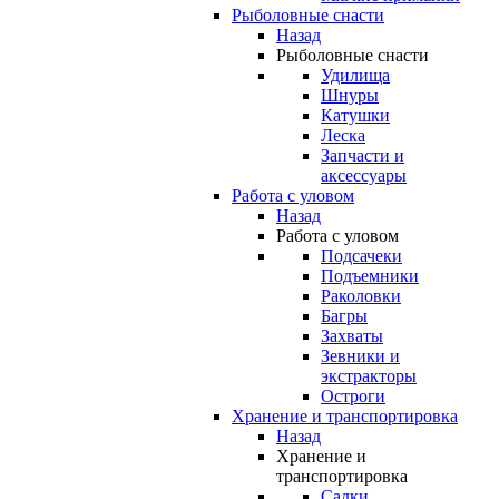
Рыболовные снасти
Назад
Рыболовные снасти
Удилища
Шнуры
Катушки
Леска
Запчасти и
аксессуары
Работа с уловом
Назад
Работа с уловом
Подсачеки
Подъемники
Раколовки
Багры
Захваты
Зевники и
экстракторы
Остроги
Хранение и транспортировка
Назад
Хранение и
транспортировка
Садки