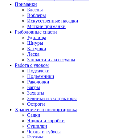
Приманки
Блесны
Воблеры
Искусственные насадки
Мягкие приманки
Рыболовные снасти
Удилища
Шнуры
Катушки
Леска
Запчасти и аксессуары
Работа с уловом
Подсачеки
Подъемники
Раколовки
Багры
Захваты
Зевники и экстракторы
Остроги
Хранение и транспортировка
Садки
Ящики и коробки
Сушилки
Чехлы и тубусы
Куканы