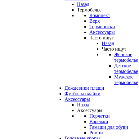
Назад
Термобелье
Комплект
Верх
Термоноски
Аксессуары
Часто ищут
Назад
Часто ищут
Женское
термобелье
Детское
термобелье
Мужское
термобелье
Дождевики плащи
Футболки майки
Аксессуары
Назад
Аксессуары
Перчатки
Варежки
Гамаши для обуви
Ремни
Головные уборы