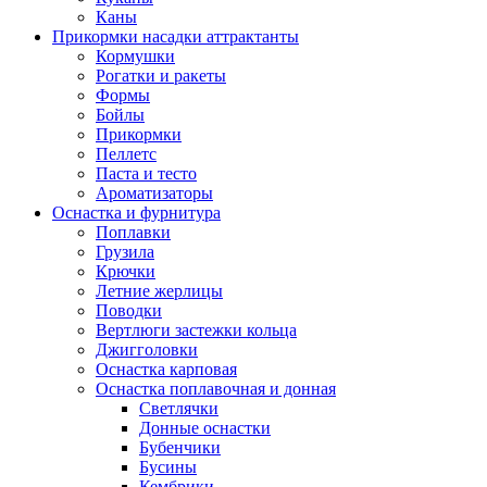
Каны
Прикормки насадки аттрактанты
Кормушки
Рогатки и ракеты
Формы
Бойлы
Прикормки
Пеллетс
Паста и тесто
Ароматизаторы
Оснастка и фурнитура
Поплавки
Грузила
Крючки
Летние жерлицы
Поводки
Вертлюги застежки кольца
Джигголовки
Оснастка карповая
Оснастка поплавочная и донная
Светлячки
Донные оснастки
Бубенчики
Бусины
Кембрики