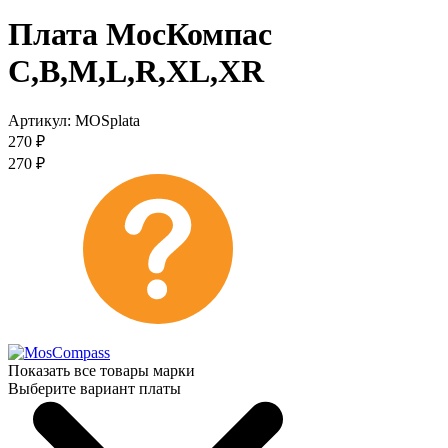
Плата МосКомпас
С,B,M,L,R,XL,XR
Артикул:
MOSplata
270
₽
270
₽
Показать все товары марки
Выберите вариант платы