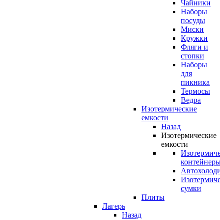
Чайники
Наборы
посуды
Миски
Кружки
Фляги и
стопки
Наборы
для
пикника
Термосы
Ведра
Изотермические
емкости
Назад
Изотермические
емкости
Изотермич
контейнер
Автохолод
Изотермич
сумки
Плиты
Лагерь
Назад