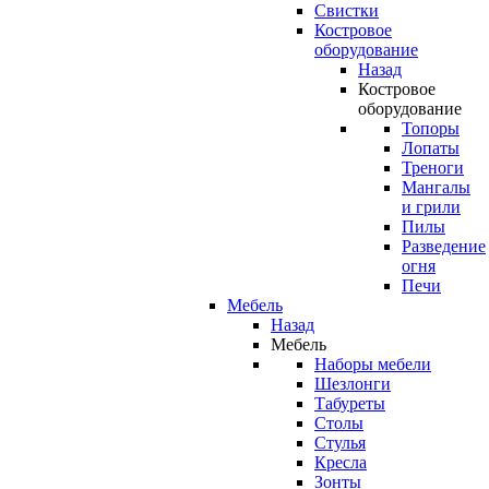
Свистки
Костровое
оборудование
Назад
Костровое
оборудование
Топоры
Лопаты
Треноги
Мангалы
и грили
Пилы
Разведение
огня
Печи
Мебель
Назад
Мебель
Наборы мебели
Шезлонги
Табуреты
Столы
Стулья
Кресла
Зонты