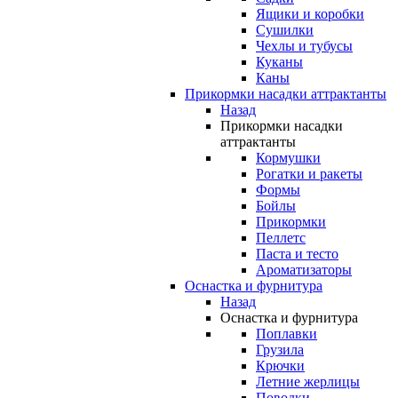
Ящики и коробки
Сушилки
Чехлы и тубусы
Куканы
Каны
Прикормки насадки аттрактанты
Назад
Прикормки насадки
аттрактанты
Кормушки
Рогатки и ракеты
Формы
Бойлы
Прикормки
Пеллетс
Паста и тесто
Ароматизаторы
Оснастка и фурнитура
Назад
Оснастка и фурнитура
Поплавки
Грузила
Крючки
Летние жерлицы
Поводки