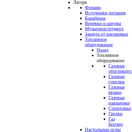
Лагерь
Фонари
Источники питания
Карабины
Веревки и шнуры
Мультиинструмент
Защита от насекомых
Топливное
оборудование
Назад
Топливное
оборудование
Газовые
обогревате
Газовые
горелки
Газовые
резаки
Газовые
паяльники
Спиртовки
Грелки
Газ
Бензин
Настольные игры