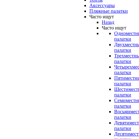
Аксессуары
Пляжные палатки
Часто ищут
Назад
Часто ищут
Одноместн
палатки
Двухместн
палатки
Трехместн
палатки
Четырехме
палатки
Пятиместн
палатки
Шестимест
палатки
Семиместн
палатки
Восьмимес
палатки
Девятимес
палатки
Десятимес