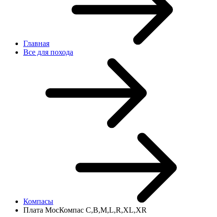
Главная
Все для похода
Компасы
Плата МосКомпас С,B,M,L,R,XL,XR