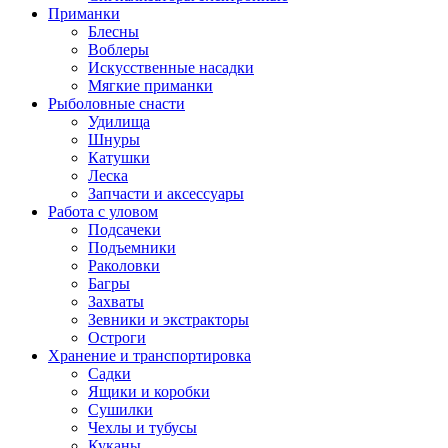
Приманки
Блесны
Воблеры
Искусственные насадки
Мягкие приманки
Рыболовные снасти
Удилища
Шнуры
Катушки
Леска
Запчасти и аксессуары
Работа с уловом
Подсачеки
Подъемники
Раколовки
Багры
Захваты
Зевники и экстракторы
Остроги
Хранение и транспортировка
Садки
Ящики и коробки
Сушилки
Чехлы и тубусы
Куканы