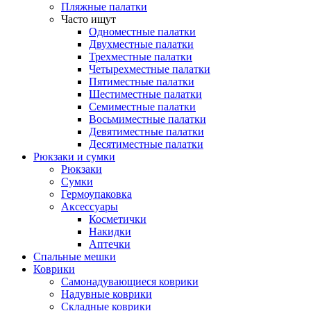
Пляжные палатки
Часто ищут
Одноместные палатки
Двухместные палатки
Трехместные палатки
Четырехместные палатки
Пятиместные палатки
Шестиместные палатки
Семиместные палатки
Восьмиместные палатки
Девятиместные палатки
Десятиместные палатки
Рюкзаки и сумки
Рюкзаки
Сумки
Гермоупаковка
Аксессуары
Косметички
Накидки
Аптечки
Спальные мешки
Коврики
Самонадувающиеся коврики
Надувные коврики
Складные коврики