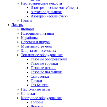
Изотермические емкости
Изотермические контейнеры
Автохолодильники
Изотермические сумки
Плиты
Лагерь
Фонари
Источники питания
Карабины
Веревки и шнуры
Мультиинструмент
Защита от насекомых
Топливное оборудование
Газовые обогреватели
Газовые горелки
Газовые резаки
Газовые паяльники
Спиртовки
Грелки
Газ Бензин
Настольные игры
Свистки
Костровое оборудование
Топоры
Лопаты