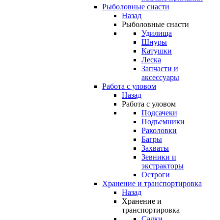
Рыболовные снасти
Назад
Рыболовные снасти
Удилища
Шнуры
Катушки
Леска
Запчасти и
аксессуары
Работа с уловом
Назад
Работа с уловом
Подсачеки
Подъемники
Раколовки
Багры
Захваты
Зевники и
экстракторы
Остроги
Хранение и транспортировка
Назад
Хранение и
транспортировка
Садки