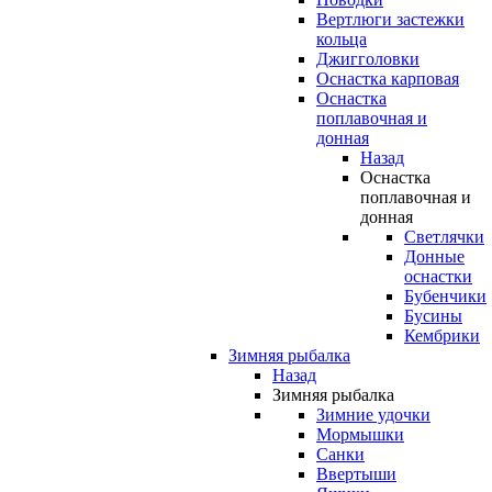
Вертлюги застежки
кольца
Джигголовки
Оснастка карповая
Оснастка
поплавочная и
донная
Назад
Оснастка
поплавочная и
донная
Светлячки
Донные
оснастки
Бубенчики
Бусины
Кембрики
Зимняя рыбалка
Назад
Зимняя рыбалка
Зимние удочки
Мормышки
Санки
Ввертыши