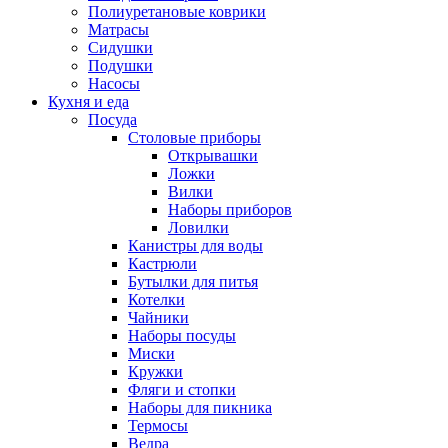
Полиуретановые коврики
Матрасы
Сидушки
Подушки
Насосы
Кухня и еда
Посуда
Столовые приборы
Открывашки
Ложки
Вилки
Наборы приборов
Ловилки
Канистры для воды
Кастрюли
Бутылки для питья
Котелки
Чайники
Наборы посуды
Миски
Кружки
Фляги и стопки
Наборы для пикника
Термосы
Ведра