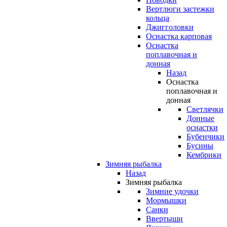
Вертлюги застежки
кольца
Джигголовки
Оснастка карповая
Оснастка
поплавочная и
донная
Назад
Оснастка
поплавочная и
донная
Светлячки
Донные
оснастки
Бубенчики
Бусины
Кембрики
Зимняя рыбалка
Назад
Зимняя рыбалка
Зимние удочки
Мормышки
Санки
Ввертыши