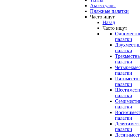
Аксессуары
Пляжные палатки
Часто ищут
Назад
Часто ищут
Одноместн
палатки
Двухместн
палатки
Трехместн
палатки
Четырехме
палатки
Пятиместн
палатки
Шестимест
палатки
Семиместн
палатки
Восьмимес
палатки
Девятимес
палатки
Десятимес