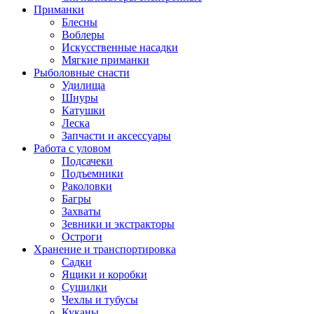
Приманки
Блесны
Воблеры
Искусственные насадки
Мягкие приманки
Рыболовные снасти
Удилища
Шнуры
Катушки
Леска
Запчасти и аксессуары
Работа с уловом
Подсачеки
Подъемники
Раколовки
Багры
Захваты
Зевники и экстракторы
Остроги
Хранение и транспортировка
Садки
Ящики и коробки
Сушилки
Чехлы и тубусы
Куканы