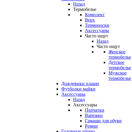
Назад
Термобелье
Комплект
Верх
Термоноски
Аксессуары
Часто ищут
Назад
Часто ищут
Женское
термобелье
Детское
термобелье
Мужское
термобелье
Дождевики плащи
Футболки майки
Аксессуары
Назад
Аксессуары
Перчатки
Варежки
Гамаши для обуви
Ремни
Головные уборы