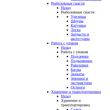
Рыболовные снасти
Назад
Рыболовные снасти
Удилища
Шнуры
Катушки
Леска
Запчасти и
аксессуары
Работа с уловом
Назад
Работа с уловом
Подсачеки
Подъемники
Раколовки
Багры
Захваты
Зевники и
экстракторы
Остроги
Хранение и транспортировка
Назад
Хранение и
транспортировка
Садки