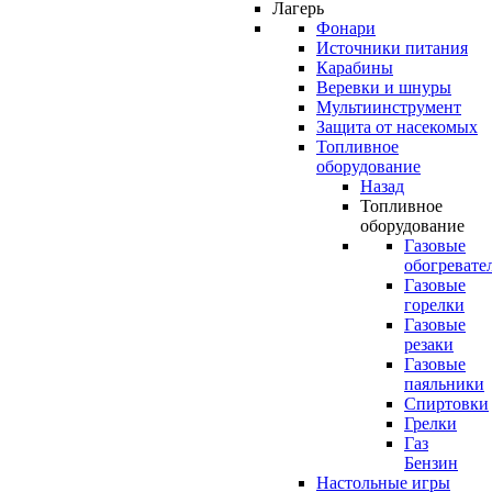
Лагерь
Фонари
Источники питания
Карабины
Веревки и шнуры
Мультиинструмент
Защита от насекомых
Топливное
оборудование
Назад
Топливное
оборудование
Газовые
обогревате
Газовые
горелки
Газовые
резаки
Газовые
паяльники
Спиртовки
Грелки
Газ
Бензин
Настольные игры