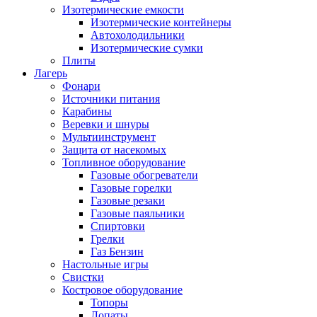
Изотермические емкости
Изотермические контейнеры
Автохолодильники
Изотермические сумки
Плиты
Лагерь
Фонари
Источники питания
Карабины
Веревки и шнуры
Мультиинструмент
Защита от насекомых
Топливное оборудование
Газовые обогреватели
Газовые горелки
Газовые резаки
Газовые паяльники
Спиртовки
Грелки
Газ Бензин
Настольные игры
Свистки
Костровое оборудование
Топоры
Лопаты