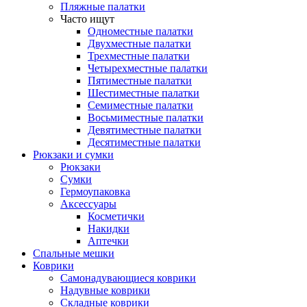
Пляжные палатки
Часто ищут
Одноместные палатки
Двухместные палатки
Трехместные палатки
Четырехместные палатки
Пятиместные палатки
Шестиместные палатки
Семиместные палатки
Восьмиместные палатки
Девятиместные палатки
Десятиместные палатки
Рюкзаки и сумки
Рюкзаки
Сумки
Гермоупаковка
Аксессуары
Косметички
Накидки
Аптечки
Спальные мешки
Коврики
Самонадувающиеся коврики
Надувные коврики
Складные коврики