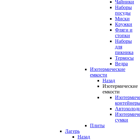
Чайники
Наборы
посуды
Миски
Кружки
Фляги и
стопки
Наборы
для
пикника
Термосы
Ведра
Изотермические
емкости
Назад
Изотермические
емкости
Изотермич
контейнер
Автохолод
Изотермич
сумки
Плиты
Лагерь
Назад