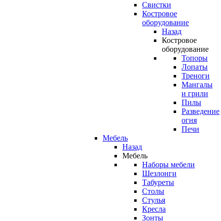
Свистки
Костровое
оборудование
Назад
Костровое
оборудование
Топоры
Лопаты
Треноги
Мангалы
и грили
Пилы
Разведение
огня
Печи
Мебель
Назад
Мебель
Наборы мебели
Шезлонги
Табуреты
Столы
Стулья
Кресла
Зонты