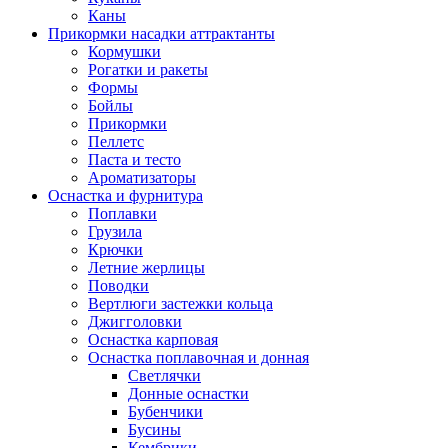
Каны
Прикормки насадки аттрактанты
Кормушки
Рогатки и ракеты
Формы
Бойлы
Прикормки
Пеллетс
Паста и тесто
Ароматизаторы
Оснастка и фурнитура
Поплавки
Грузила
Крючки
Летние жерлицы
Поводки
Вертлюги застежки кольца
Джигголовки
Оснастка карповая
Оснастка поплавочная и донная
Светлячки
Донные оснастки
Бубенчики
Бусины
Кембрики