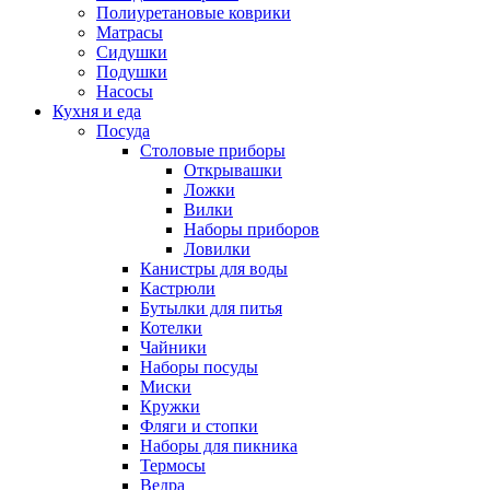
Полиуретановые коврики
Матрасы
Сидушки
Подушки
Насосы
Кухня и еда
Посуда
Столовые приборы
Открывашки
Ложки
Вилки
Наборы приборов
Ловилки
Канистры для воды
Кастрюли
Бутылки для питья
Котелки
Чайники
Наборы посуды
Миски
Кружки
Фляги и стопки
Наборы для пикника
Термосы
Ведра