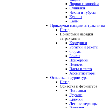
Ящики и коробки
Сушилки
Чехлы и тубусы
Куканы
Каны
Прикормки насадки аттрактанты
Назад
Прикормки насадки
аттрактанты
Кормушки
Рогатки и ракеты
Формы
Бойлы
Прикормки
Пеллетс
Паста и тесто
Ароматизаторы
Оснастка и фурнитура
Назад
Оснастка и фурнитура
Поплавки
Грузила
Крючки
Летние жерлицы
Поводки