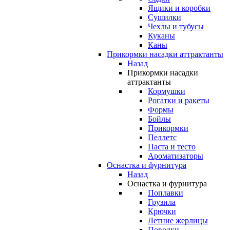
Ящики и коробки
Сушилки
Чехлы и тубусы
Куканы
Каны
Прикормки насадки аттрактанты
Назад
Прикормки насадки
аттрактанты
Кормушки
Рогатки и ракеты
Формы
Бойлы
Прикормки
Пеллетс
Паста и тесто
Ароматизаторы
Оснастка и фурнитура
Назад
Оснастка и фурнитура
Поплавки
Грузила
Крючки
Летние жерлицы
Поводки