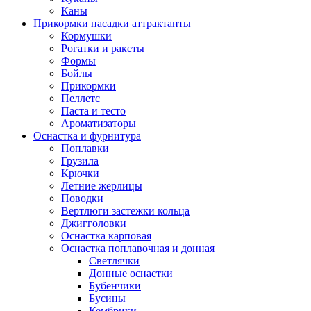
Каны
Прикормки насадки аттрактанты
Кормушки
Рогатки и ракеты
Формы
Бойлы
Прикормки
Пеллетс
Паста и тесто
Ароматизаторы
Оснастка и фурнитура
Поплавки
Грузила
Крючки
Летние жерлицы
Поводки
Вертлюги застежки кольца
Джигголовки
Оснастка карповая
Оснастка поплавочная и донная
Светлячки
Донные оснастки
Бубенчики
Бусины
Кембрики