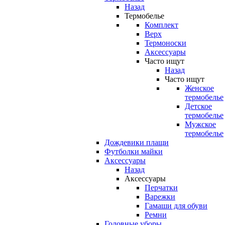
Назад
Термобелье
Комплект
Верх
Термоноски
Аксессуары
Часто ищут
Назад
Часто ищут
Женское
термобелье
Детское
термобелье
Мужское
термобелье
Дождевики плащи
Футболки майки
Аксессуары
Назад
Аксессуары
Перчатки
Варежки
Гамаши для обуви
Ремни
Головные уборы