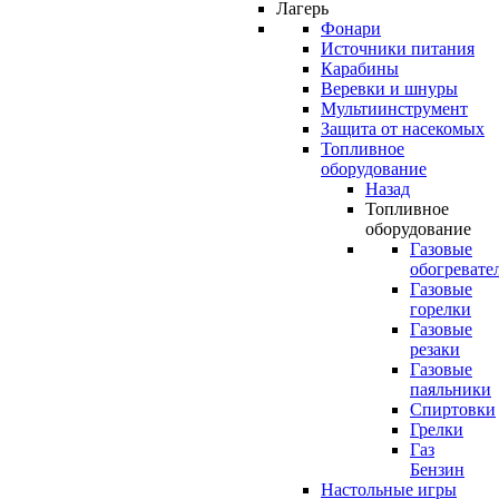
Лагерь
Фонари
Источники питания
Карабины
Веревки и шнуры
Мультиинструмент
Защита от насекомых
Топливное
оборудование
Назад
Топливное
оборудование
Газовые
обогревате
Газовые
горелки
Газовые
резаки
Газовые
паяльники
Спиртовки
Грелки
Газ
Бензин
Настольные игры