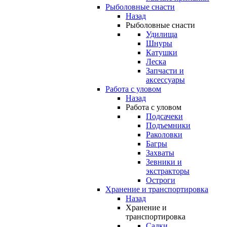
Рыболовные снасти
Назад
Рыболовные снасти
Удилища
Шнуры
Катушки
Леска
Запчасти и
аксессуары
Работа с уловом
Назад
Работа с уловом
Подсачеки
Подъемники
Раколовки
Багры
Захваты
Зевники и
экстракторы
Остроги
Хранение и транспортировка
Назад
Хранение и
транспортировка
Садки