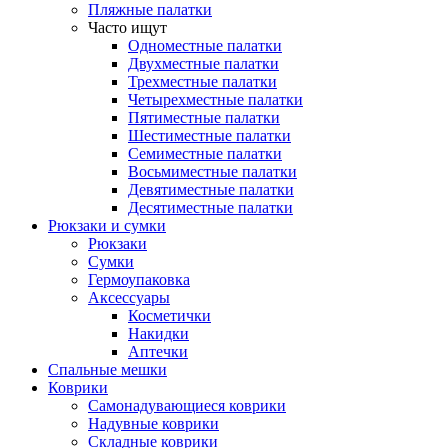
Пляжные палатки
Часто ищут
Одноместные палатки
Двухместные палатки
Трехместные палатки
Четырехместные палатки
Пятиместные палатки
Шестиместные палатки
Семиместные палатки
Восьмиместные палатки
Девятиместные палатки
Десятиместные палатки
Рюкзаки и сумки
Рюкзаки
Сумки
Гермоупаковка
Аксессуары
Косметички
Накидки
Аптечки
Спальные мешки
Коврики
Самонадувающиеся коврики
Надувные коврики
Складные коврики