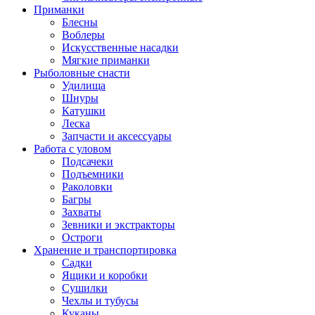
Приманки
Блесны
Воблеры
Искусственные насадки
Мягкие приманки
Рыболовные снасти
Удилища
Шнуры
Катушки
Леска
Запчасти и аксессуары
Работа с уловом
Подсачеки
Подъемники
Раколовки
Багры
Захваты
Зевники и экстракторы
Остроги
Хранение и транспортировка
Садки
Ящики и коробки
Сушилки
Чехлы и тубусы
Куканы