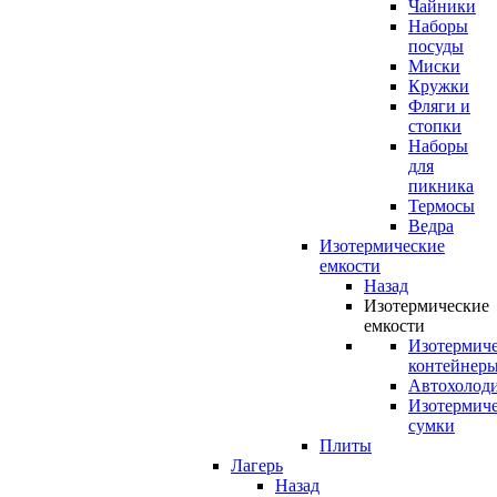
Чайники
Наборы
посуды
Миски
Кружки
Фляги и
стопки
Наборы
для
пикника
Термосы
Ведра
Изотермические
емкости
Назад
Изотермические
емкости
Изотермич
контейнер
Автохолод
Изотермич
сумки
Плиты
Лагерь
Назад