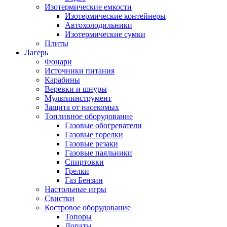
Изотермические емкости
Изотермические контейнеры
Автохолодильники
Изотермические сумки
Плиты
Лагерь
Фонари
Источники питания
Карабины
Веревки и шнуры
Мультиинструмент
Защита от насекомых
Топливное оборудование
Газовые обогреватели
Газовые горелки
Газовые резаки
Газовые паяльники
Спиртовки
Грелки
Газ Бензин
Настольные игры
Свистки
Костровое оборудование
Топоры
Лопаты