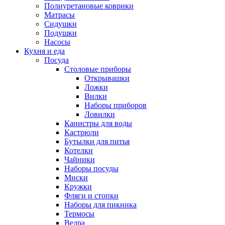
Полиуретановые коврики
Матрасы
Сидушки
Подушки
Насосы
Кухня и еда
Посуда
Столовые приборы
Открывашки
Ложки
Вилки
Наборы приборов
Ловилки
Канистры для воды
Кастрюли
Бутылки для питья
Котелки
Чайники
Наборы посуды
Миски
Кружки
Фляги и стопки
Наборы для пикника
Термосы
Ведра