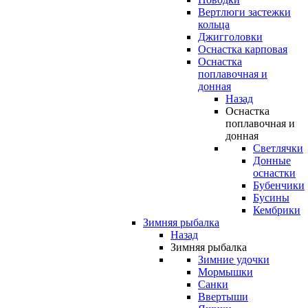
Вертлюги застежки
кольца
Джигголовки
Оснастка карповая
Оснастка
поплавочная и
донная
Назад
Оснастка
поплавочная и
донная
Светлячки
Донные
оснастки
Бубенчики
Бусины
Кембрики
Зимняя рыбалка
Назад
Зимняя рыбалка
Зимние удочки
Мормышки
Санки
Ввертыши