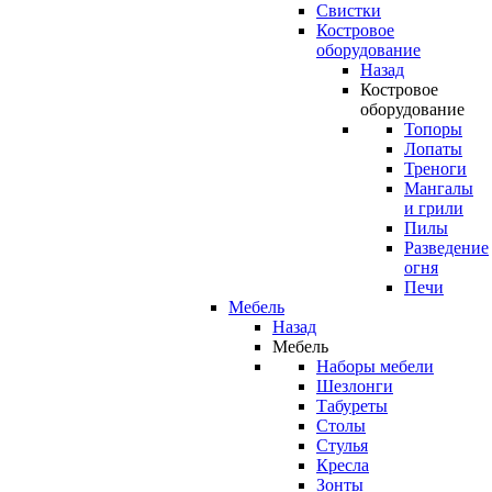
Свистки
Костровое
оборудование
Назад
Костровое
оборудование
Топоры
Лопаты
Треноги
Мангалы
и грили
Пилы
Разведение
огня
Печи
Мебель
Назад
Мебель
Наборы мебели
Шезлонги
Табуреты
Столы
Стулья
Кресла
Зонты