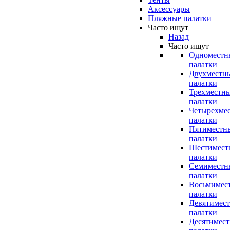
Аксессуары
Пляжные палатки
Часто ищут
Назад
Часто ищут
Одноместн
палатки
Двухместн
палатки
Трехместн
палатки
Четырехме
палатки
Пятиместн
палатки
Шестимест
палатки
Семиместн
палатки
Восьмимес
палатки
Девятимес
палатки
Десятимес