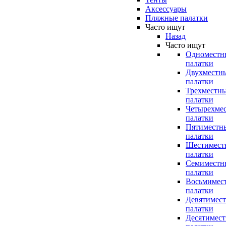
Аксессуары
Пляжные палатки
Часто ищут
Назад
Часто ищут
Одноместн
палатки
Двухместн
палатки
Трехместн
палатки
Четырехме
палатки
Пятиместн
палатки
Шестимест
палатки
Семиместн
палатки
Восьмимес
палатки
Девятимес
палатки
Десятимес