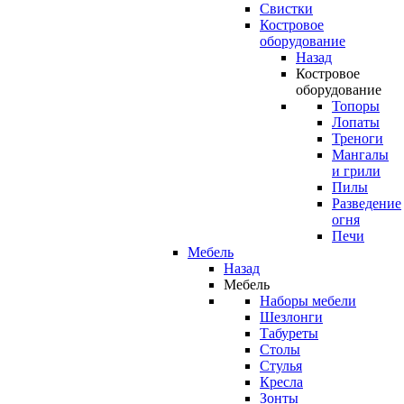
Свистки
Костровое
оборудование
Назад
Костровое
оборудование
Топоры
Лопаты
Треноги
Мангалы
и грили
Пилы
Разведение
огня
Печи
Мебель
Назад
Мебель
Наборы мебели
Шезлонги
Табуреты
Столы
Стулья
Кресла
Зонты