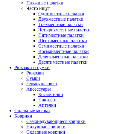
Пляжные палатки
Часто ищут
Одноместные палатки
Двухместные палатки
Трехместные палатки
Четырехместные палатки
Пятиместные палатки
Шестиместные палатки
Семиместные палатки
Восьмиместные палатки
Девятиместные палатки
Десятиместные палатки
Рюкзаки и сумки
Рюкзаки
Сумки
Гермоупаковка
Аксессуары
Косметички
Накидки
Аптечки
Спальные мешки
Коврики
Самонадувающиеся коврики
Надувные коврики
Складные коврики