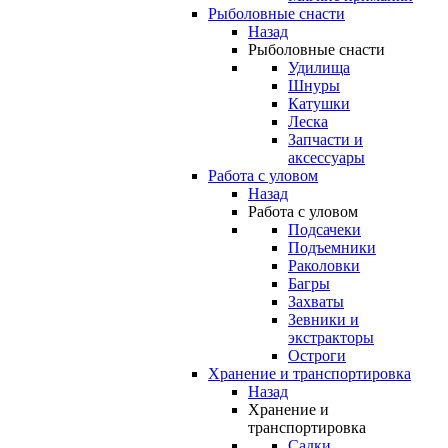
Рыболовные снасти
Назад
Рыболовные снасти
Удилища
Шнуры
Катушки
Леска
Запчасти и
аксессуары
Работа с уловом
Назад
Работа с уловом
Подсачеки
Подъемники
Раколовки
Багры
Захваты
Зевники и
экстракторы
Остроги
Хранение и транспортировка
Назад
Хранение и
транспортировка
Садки