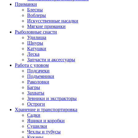
Приманки
Блесны
Воблеры
Искусственные насадки
Мягкие приманки
Рыболовные снасти
Удилища
Шнуры
Катушки
Леска
Запчасти и аксессуары
Работа с уловом
Подсачеки
Подъемники
Раколовки
Багры
Захваты
Зевники и экстракторы
Остроги
Хранение и транспортировка
Садки
Ящики и коробки
Сушилки
Чехлы и тубусы
Куканы