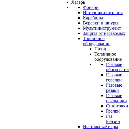
Лагерь
Фонари
Источники питания
Карабины
Веревки и шнуры
Мультиинструмент
Защита от насекомых
Топливное
оборудование
Назад
Топливное
оборудование
Газовые
обогревате
Газовые
горелки
Газовые
резаки
Газовые
паяльники
Спиртовки
Грелки
Газ
Бензин
Настольные игры