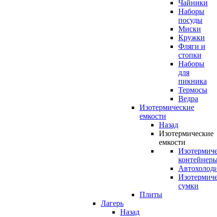
Чайники
Наборы
посуды
Миски
Кружки
Фляги и
стопки
Наборы
для
пикника
Термосы
Ведра
Изотермические
емкости
Назад
Изотермические
емкости
Изотермич
контейнер
Автохолод
Изотермич
сумки
Плиты
Лагерь
Назад