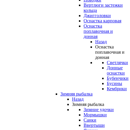
Вертлюги застежки
кольца
Джигголовки
Оснастка карповая
Оснастка
поплавочная и
донная
Назад
Оснастка
поплавочная и
донная
Светлячки
Донные
оснастки
Бубенчики
Бусины
Кембрики
Зимняя рыбалка
Назад
Зимняя рыбалка
Зимние удочки
Мормышки
Санки
Ввертыши