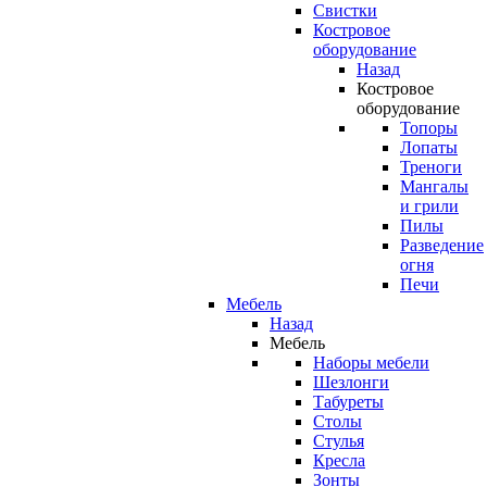
Свистки
Костровое
оборудование
Назад
Костровое
оборудование
Топоры
Лопаты
Треноги
Мангалы
и грили
Пилы
Разведение
огня
Печи
Мебель
Назад
Мебель
Наборы мебели
Шезлонги
Табуреты
Столы
Стулья
Кресла
Зонты