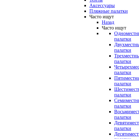
Аксессуары
Пляжные палатки
Часто ищут
Назад
Часто ищут
Одноместн
палатки
Двухместн
палатки
Трехместн
палатки
Четырехме
палатки
Пятиместн
палатки
Шестимест
палатки
Семиместн
палатки
Восьмимес
палатки
Девятимес
палатки
Десятимес