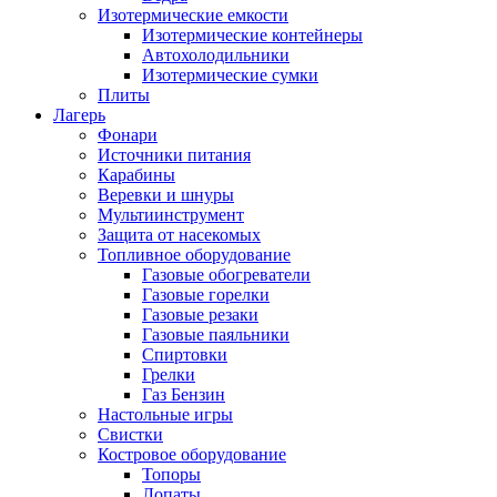
Изотермические емкости
Изотермические контейнеры
Автохолодильники
Изотермические сумки
Плиты
Лагерь
Фонари
Источники питания
Карабины
Веревки и шнуры
Мультиинструмент
Защита от насекомых
Топливное оборудование
Газовые обогреватели
Газовые горелки
Газовые резаки
Газовые паяльники
Спиртовки
Грелки
Газ Бензин
Настольные игры
Свистки
Костровое оборудование
Топоры
Лопаты