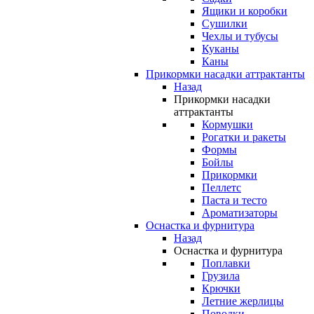
Ящики и коробки
Сушилки
Чехлы и тубусы
Куканы
Каны
Прикормки насадки аттрактанты
Назад
Прикормки насадки
аттрактанты
Кормушки
Рогатки и ракеты
Формы
Бойлы
Прикормки
Пеллетс
Паста и тесто
Ароматизаторы
Оснастка и фурнитура
Назад
Оснастка и фурнитура
Поплавки
Грузила
Крючки
Летние жерлицы
Поводки