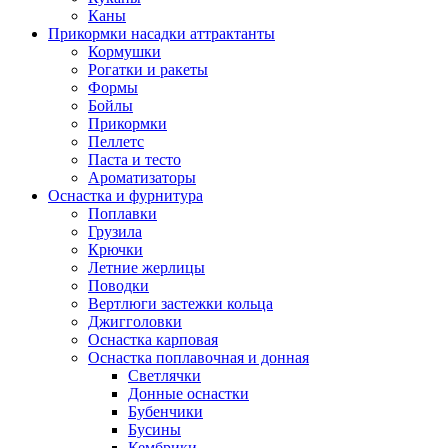
Каны
Прикормки насадки аттрактанты
Кормушки
Рогатки и ракеты
Формы
Бойлы
Прикормки
Пеллетс
Паста и тесто
Ароматизаторы
Оснастка и фурнитура
Поплавки
Грузила
Крючки
Летние жерлицы
Поводки
Вертлюги застежки кольца
Джигголовки
Оснастка карповая
Оснастка поплавочная и донная
Светлячки
Донные оснастки
Бубенчики
Бусины
Кембрики