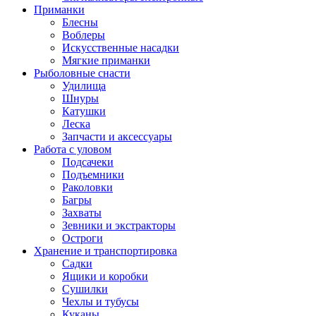
Приманки
Блесны
Воблеры
Искусственные насадки
Мягкие приманки
Рыболовные снасти
Удилища
Шнуры
Катушки
Леска
Запчасти и аксессуары
Работа с уловом
Подсачеки
Подъемники
Раколовки
Багры
Захваты
Зевники и экстракторы
Остроги
Хранение и транспортировка
Садки
Ящики и коробки
Сушилки
Чехлы и тубусы
Куканы