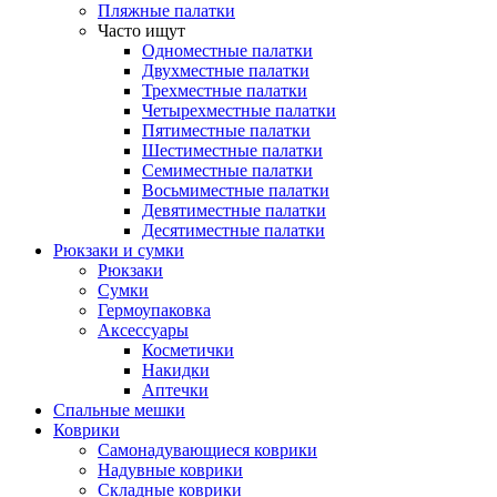
Пляжные палатки
Часто ищут
Одноместные палатки
Двухместные палатки
Трехместные палатки
Четырехместные палатки
Пятиместные палатки
Шестиместные палатки
Семиместные палатки
Восьмиместные палатки
Девятиместные палатки
Десятиместные палатки
Рюкзаки и сумки
Рюкзаки
Сумки
Гермоупаковка
Аксессуары
Косметички
Накидки
Аптечки
Спальные мешки
Коврики
Самонадувающиеся коврики
Надувные коврики
Складные коврики