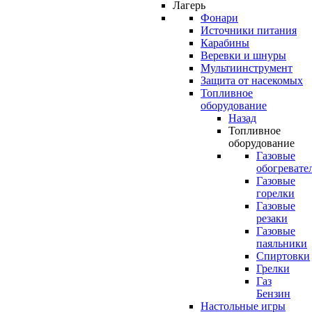
Лагерь
Фонари
Источники питания
Карабины
Веревки и шнуры
Мультиинструмент
Защита от насекомых
Топливное
оборудование
Назад
Топливное
оборудование
Газовые
обогревате
Газовые
горелки
Газовые
резаки
Газовые
паяльники
Спиртовки
Грелки
Газ
Бензин
Настольные игры