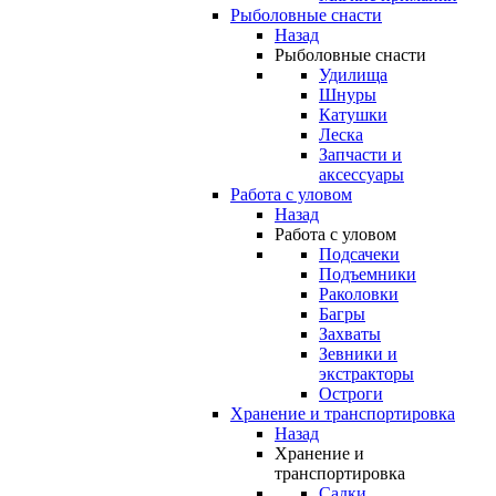
Рыболовные снасти
Назад
Рыболовные снасти
Удилища
Шнуры
Катушки
Леска
Запчасти и
аксессуары
Работа с уловом
Назад
Работа с уловом
Подсачеки
Подъемники
Раколовки
Багры
Захваты
Зевники и
экстракторы
Остроги
Хранение и транспортировка
Назад
Хранение и
транспортировка
Садки