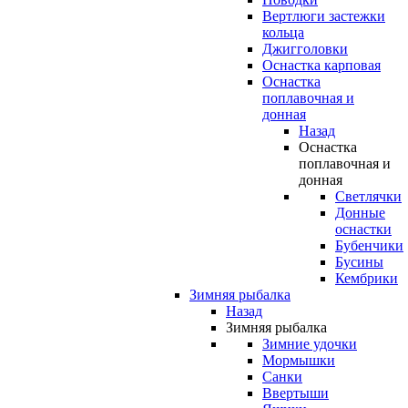
Вертлюги застежки
кольца
Джигголовки
Оснастка карповая
Оснастка
поплавочная и
донная
Назад
Оснастка
поплавочная и
донная
Светлячки
Донные
оснастки
Бубенчики
Бусины
Кембрики
Зимняя рыбалка
Назад
Зимняя рыбалка
Зимние удочки
Мормышки
Санки
Ввертыши