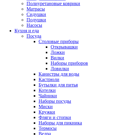
Полиуретановые коврики
Матрасы
Сидушки
Подушки
Насосы
Кухня и еда
Посуда
Столовые приборы
Открывашки
Ложки
Вилки
Наборы приборов
Ловилки
Канистры для воды
Кастрюли
Бутылки для питья
Котелки
Чайники
Наборы посуды
Миски
Кружки
Фляги и стопки
Наборы для пикника
Термосы
Ведра