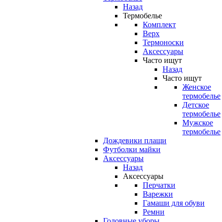
Назад
Термобелье
Комплект
Верх
Термоноски
Аксессуары
Часто ищут
Назад
Часто ищут
Женское
термобелье
Детское
термобелье
Мужское
термобелье
Дождевики плащи
Футболки майки
Аксессуары
Назад
Аксессуары
Перчатки
Варежки
Гамаши для обуви
Ремни
Головные уборы