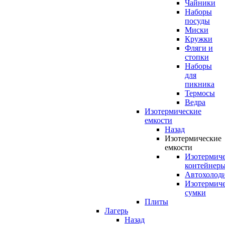
Чайники
Наборы
посуды
Миски
Кружки
Фляги и
стопки
Наборы
для
пикника
Термосы
Ведра
Изотермические
емкости
Назад
Изотермические
емкости
Изотермич
контейнер
Автохолод
Изотермич
сумки
Плиты
Лагерь
Назад