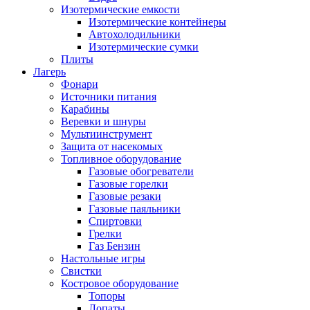
Изотермические емкости
Изотермические контейнеры
Автохолодильники
Изотермические сумки
Плиты
Лагерь
Фонари
Источники питания
Карабины
Веревки и шнуры
Мультиинструмент
Защита от насекомых
Топливное оборудование
Газовые обогреватели
Газовые горелки
Газовые резаки
Газовые паяльники
Спиртовки
Грелки
Газ Бензин
Настольные игры
Свистки
Костровое оборудование
Топоры
Лопаты