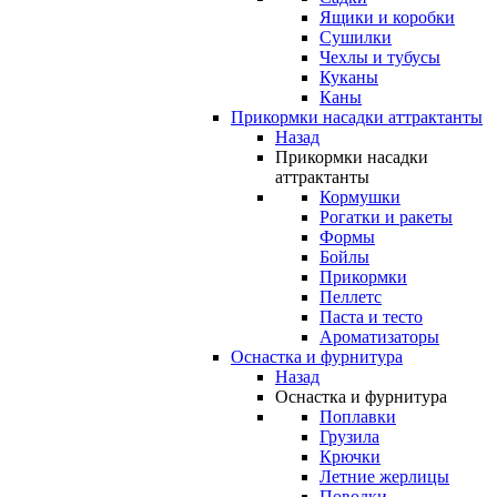
Ящики и коробки
Сушилки
Чехлы и тубусы
Куканы
Каны
Прикормки насадки аттрактанты
Назад
Прикормки насадки
аттрактанты
Кормушки
Рогатки и ракеты
Формы
Бойлы
Прикормки
Пеллетс
Паста и тесто
Ароматизаторы
Оснастка и фурнитура
Назад
Оснастка и фурнитура
Поплавки
Грузила
Крючки
Летние жерлицы
Поводки