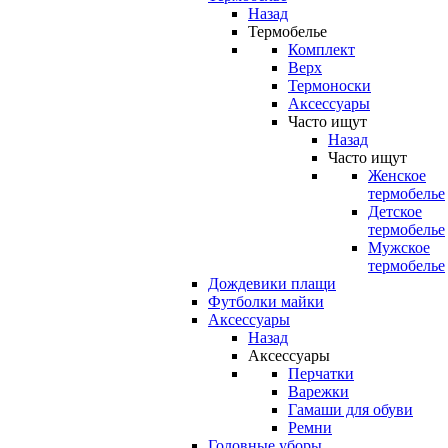
Назад
Термобелье
Комплект
Верх
Термоноски
Аксессуары
Часто ищут
Назад
Часто ищут
Женское
термобелье
Детское
термобелье
Мужское
термобелье
Дождевики плащи
Футболки майки
Аксессуары
Назад
Аксессуары
Перчатки
Варежки
Гамаши для обуви
Ремни
Головные уборы