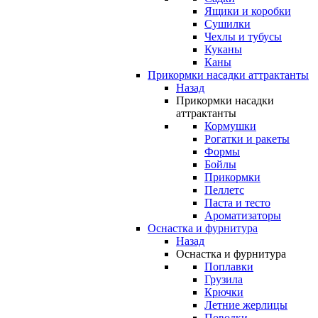
Ящики и коробки
Сушилки
Чехлы и тубусы
Куканы
Каны
Прикормки насадки аттрактанты
Назад
Прикормки насадки
аттрактанты
Кормушки
Рогатки и ракеты
Формы
Бойлы
Прикормки
Пеллетс
Паста и тесто
Ароматизаторы
Оснастка и фурнитура
Назад
Оснастка и фурнитура
Поплавки
Грузила
Крючки
Летние жерлицы
Поводки