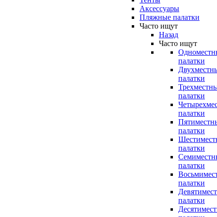
Аксессуары
Пляжные палатки
Часто ищут
Назад
Часто ищут
Одноместн
палатки
Двухместн
палатки
Трехместн
палатки
Четырехме
палатки
Пятиместн
палатки
Шестимест
палатки
Семиместн
палатки
Восьмимес
палатки
Девятимес
палатки
Десятимес