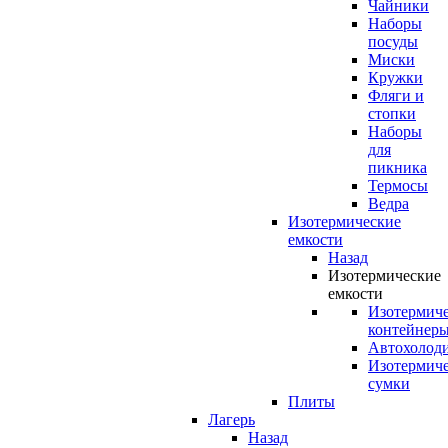
Чайники
Наборы
посуды
Миски
Кружки
Фляги и
стопки
Наборы
для
пикника
Термосы
Ведра
Изотермические
емкости
Назад
Изотермические
емкости
Изотермич
контейнер
Автохолод
Изотермич
сумки
Плиты
Лагерь
Назад