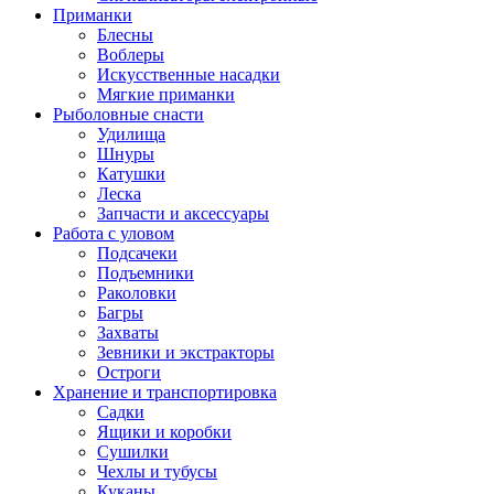
Приманки
Блесны
Воблеры
Искусственные насадки
Мягкие приманки
Рыболовные снасти
Удилища
Шнуры
Катушки
Леска
Запчасти и аксессуары
Работа с уловом
Подсачеки
Подъемники
Раколовки
Багры
Захваты
Зевники и экстракторы
Остроги
Хранение и транспортировка
Садки
Ящики и коробки
Сушилки
Чехлы и тубусы
Куканы