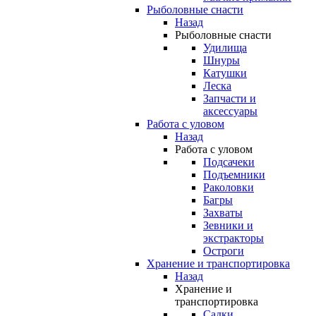
Рыболовные снасти
Назад
Рыболовные снасти
Удилища
Шнуры
Катушки
Леска
Запчасти и
аксессуары
Работа с уловом
Назад
Работа с уловом
Подсачеки
Подъемники
Раколовки
Багры
Захваты
Зевники и
экстракторы
Остроги
Хранение и транспортировка
Назад
Хранение и
транспортировка
Садки