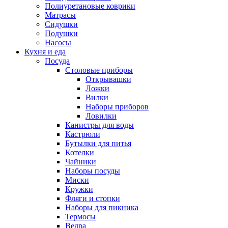
Полиуретановые коврики
Матрасы
Сидушки
Подушки
Насосы
Кухня и еда
Посуда
Столовые приборы
Открывашки
Ложки
Вилки
Наборы приборов
Ловилки
Канистры для воды
Кастрюли
Бутылки для питья
Котелки
Чайники
Наборы посуды
Миски
Кружки
Фляги и стопки
Наборы для пикника
Термосы
Ведра