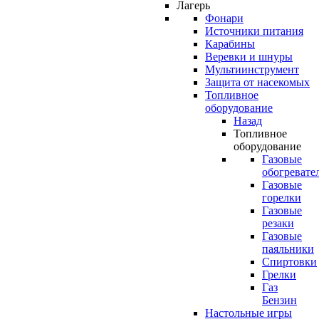
Лагерь
Фонари
Источники питания
Карабины
Веревки и шнуры
Мультиинструмент
Защита от насекомых
Топливное
оборудование
Назад
Топливное
оборудование
Газовые
обогревате
Газовые
горелки
Газовые
резаки
Газовые
паяльники
Спиртовки
Грелки
Газ
Бензин
Настольные игры