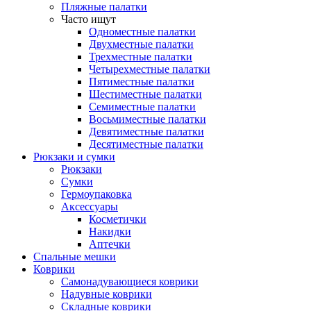
Пляжные палатки
Часто ищут
Одноместные палатки
Двухместные палатки
Трехместные палатки
Четырехместные палатки
Пятиместные палатки
Шестиместные палатки
Семиместные палатки
Восьмиместные палатки
Девятиместные палатки
Десятиместные палатки
Рюкзаки и сумки
Рюкзаки
Сумки
Гермоупаковка
Аксессуары
Косметички
Накидки
Аптечки
Спальные мешки
Коврики
Самонадувающиеся коврики
Надувные коврики
Складные коврики