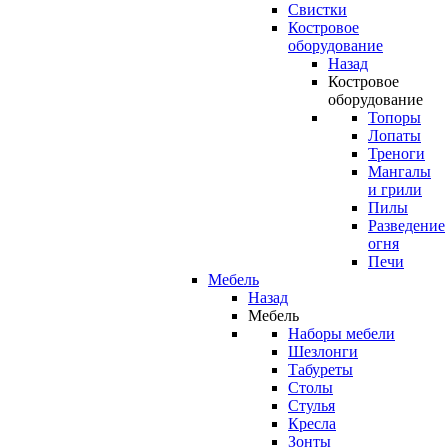
Свистки
Костровое
оборудование
Назад
Костровое
оборудование
Топоры
Лопаты
Треноги
Мангалы
и грили
Пилы
Разведение
огня
Печи
Мебель
Назад
Мебель
Наборы мебели
Шезлонги
Табуреты
Столы
Стулья
Кресла
Зонты