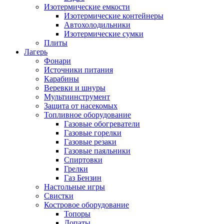
Изотермические емкости
Изотермические контейнеры
Автохолодильники
Изотермические сумки
Плиты
Лагерь
Фонари
Источники питания
Карабины
Веревки и шнуры
Мультиинструмент
Защита от насекомых
Топливное оборудование
Газовые обогреватели
Газовые горелки
Газовые резаки
Газовые паяльники
Спиртовки
Грелки
Газ Бензин
Настольные игры
Свистки
Костровое оборудование
Топоры
Лопаты