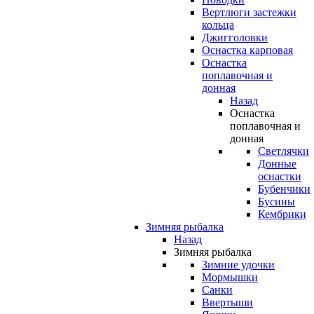
Вертлюги застежки
кольца
Джигголовки
Оснастка карповая
Оснастка
поплавочная и
донная
Назад
Оснастка
поплавочная и
донная
Светлячки
Донные
оснастки
Бубенчики
Бусины
Кембрики
Зимняя рыбалка
Назад
Зимняя рыбалка
Зимние удочки
Мормышки
Санки
Ввертыши