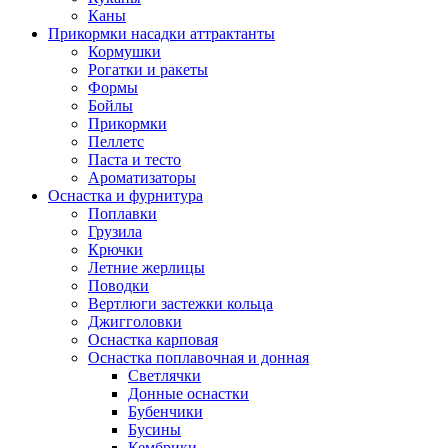
Каны
Прикормки насадки аттрактанты
Кормушки
Рогатки и ракеты
Формы
Бойлы
Прикормки
Пеллетс
Паста и тесто
Ароматизаторы
Оснастка и фурнитура
Поплавки
Грузила
Крючки
Летние жерлицы
Поводки
Вертлюги застежки кольца
Джигголовки
Оснастка карповая
Оснастка поплавочная и донная
Светлячки
Донные оснастки
Бубенчики
Бусины
Кембрики