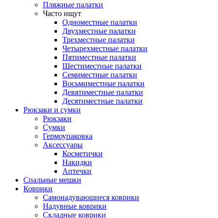
Пляжные палатки
Часто ищут
Одноместные палатки
Двухместные палатки
Трехместные палатки
Четырехместные палатки
Пятиместные палатки
Шестиместные палатки
Семиместные палатки
Восьмиместные палатки
Девятиместные палатки
Десятиместные палатки
Рюкзаки и сумки
Рюкзаки
Сумки
Гермоупаковка
Аксессуары
Косметички
Накидки
Аптечки
Спальные мешки
Коврики
Самонадувающиеся коврики
Надувные коврики
Складные коврики