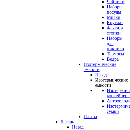
Чайники
Наборы
посуды
Миски
Кружки
Фляги и
стопки
Наборы
для
пикника
Термосы
Ведра
Изотермические
емкости
Назад
Изотермические
емкости
Изотермич
контейнер
Автохолод
Изотермич
сумки
Плиты
Лагерь
Назад