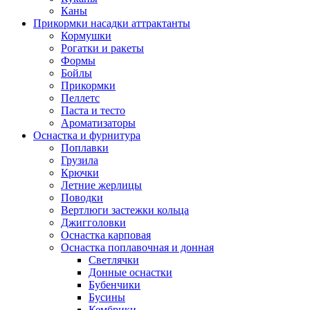
Каны
Прикормки насадки аттрактанты
Кормушки
Рогатки и ракеты
Формы
Бойлы
Прикормки
Пеллетс
Паста и тесто
Ароматизаторы
Оснастка и фурнитура
Поплавки
Грузила
Крючки
Летние жерлицы
Поводки
Вертлюги застежки кольца
Джигголовки
Оснастка карповая
Оснастка поплавочная и донная
Светлячки
Донные оснастки
Бубенчики
Бусины
Кембрики