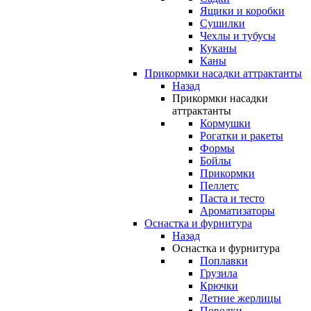
Ящики и коробки
Сушилки
Чехлы и тубусы
Куканы
Каны
Прикормки насадки аттрактанты
Назад
Прикормки насадки
аттрактанты
Кормушки
Рогатки и ракеты
Формы
Бойлы
Прикормки
Пеллетс
Паста и тесто
Ароматизаторы
Оснастка и фурнитура
Назад
Оснастка и фурнитура
Поплавки
Грузила
Крючки
Летние жерлицы
Поводки