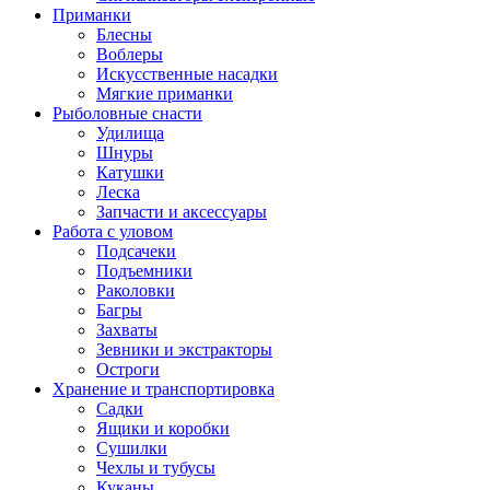
Приманки
Блесны
Воблеры
Искусственные насадки
Мягкие приманки
Рыболовные снасти
Удилища
Шнуры
Катушки
Леска
Запчасти и аксессуары
Работа с уловом
Подсачеки
Подъемники
Раколовки
Багры
Захваты
Зевники и экстракторы
Остроги
Хранение и транспортировка
Садки
Ящики и коробки
Сушилки
Чехлы и тубусы
Куканы