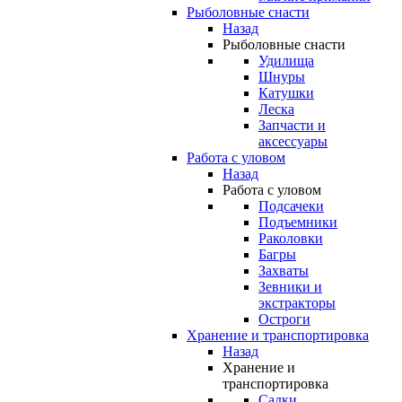
Рыболовные снасти
Назад
Рыболовные снасти
Удилища
Шнуры
Катушки
Леска
Запчасти и
аксессуары
Работа с уловом
Назад
Работа с уловом
Подсачеки
Подъемники
Раколовки
Багры
Захваты
Зевники и
экстракторы
Остроги
Хранение и транспортировка
Назад
Хранение и
транспортировка
Садки