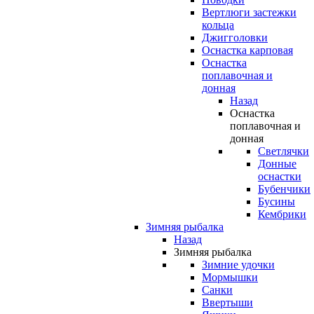
Вертлюги застежки
кольца
Джигголовки
Оснастка карповая
Оснастка
поплавочная и
донная
Назад
Оснастка
поплавочная и
донная
Светлячки
Донные
оснастки
Бубенчики
Бусины
Кембрики
Зимняя рыбалка
Назад
Зимняя рыбалка
Зимние удочки
Мормышки
Санки
Ввертыши