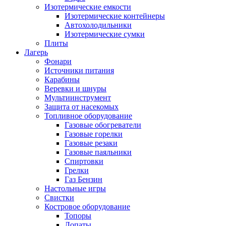
Изотермические емкости
Изотермические контейнеры
Автохолодильники
Изотермические сумки
Плиты
Лагерь
Фонари
Источники питания
Карабины
Веревки и шнуры
Мультиинструмент
Защита от насекомых
Топливное оборудование
Газовые обогреватели
Газовые горелки
Газовые резаки
Газовые паяльники
Спиртовки
Грелки
Газ Бензин
Настольные игры
Свистки
Костровое оборудование
Топоры
Лопаты