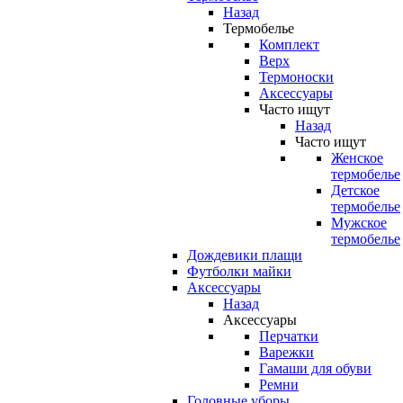
Назад
Термобелье
Комплект
Верх
Термоноски
Аксессуары
Часто ищут
Назад
Часто ищут
Женское
термобелье
Детское
термобелье
Мужское
термобелье
Дождевики плащи
Футболки майки
Аксессуары
Назад
Аксессуары
Перчатки
Варежки
Гамаши для обуви
Ремни
Головные уборы