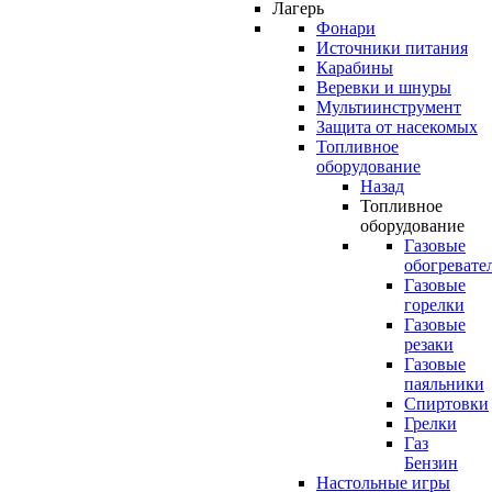
Лагерь
Фонари
Источники питания
Карабины
Веревки и шнуры
Мультиинструмент
Защита от насекомых
Топливное
оборудование
Назад
Топливное
оборудование
Газовые
обогревате
Газовые
горелки
Газовые
резаки
Газовые
паяльники
Спиртовки
Грелки
Газ
Бензин
Настольные игры