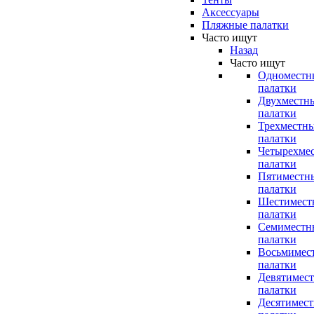
Аксессуары
Пляжные палатки
Часто ищут
Назад
Часто ищут
Одноместн
палатки
Двухместн
палатки
Трехместн
палатки
Четырехме
палатки
Пятиместн
палатки
Шестимест
палатки
Семиместн
палатки
Восьмимес
палатки
Девятимес
палатки
Десятимес