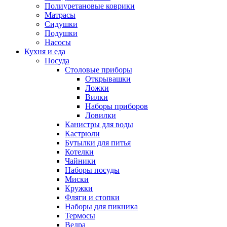
Полиуретановые коврики
Матрасы
Сидушки
Подушки
Насосы
Кухня и еда
Посуда
Столовые приборы
Открывашки
Ложки
Вилки
Наборы приборов
Ловилки
Канистры для воды
Кастрюли
Бутылки для питья
Котелки
Чайники
Наборы посуды
Миски
Кружки
Фляги и стопки
Наборы для пикника
Термосы
Ведра