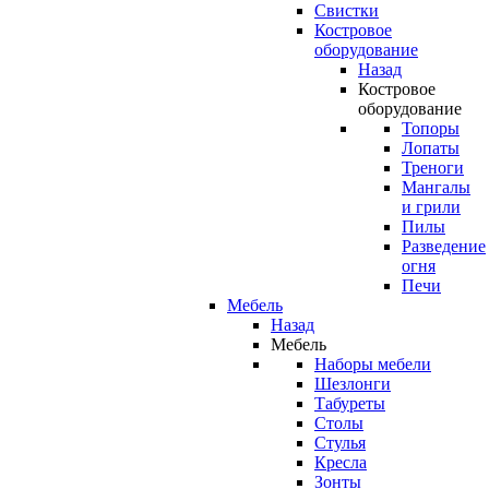
Свистки
Костровое
оборудование
Назад
Костровое
оборудование
Топоры
Лопаты
Треноги
Мангалы
и грили
Пилы
Разведение
огня
Печи
Мебель
Назад
Мебель
Наборы мебели
Шезлонги
Табуреты
Столы
Стулья
Кресла
Зонты