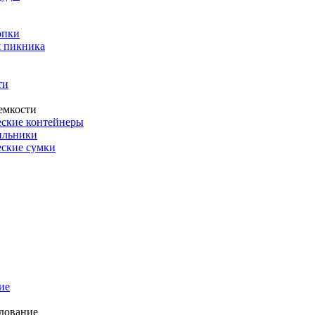
опки
 пикника
ти
емкости
ские контейнеры
ильники
ские сумки
ие
дование