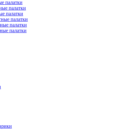
е палатки
ные палатки
ые палатки
тные палатки
ные палатки
ные палатки
и
врики