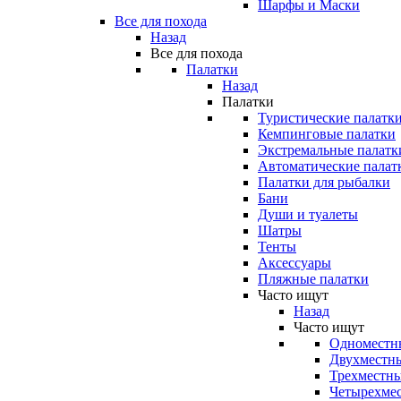
Шарфы и Маски
Все для похода
Назад
Все для похода
Палатки
Назад
Палатки
Туристические палатк
Кемпинговые палатки
Экстремальные палатк
Автоматические палат
Палатки для рыбалки
Бани
Души и туалеты
Шатры
Тенты
Аксессуары
Пляжные палатки
Часто ищут
Назад
Часто ищут
Одноместн
Двухместны
Трехместны
Четырехмес