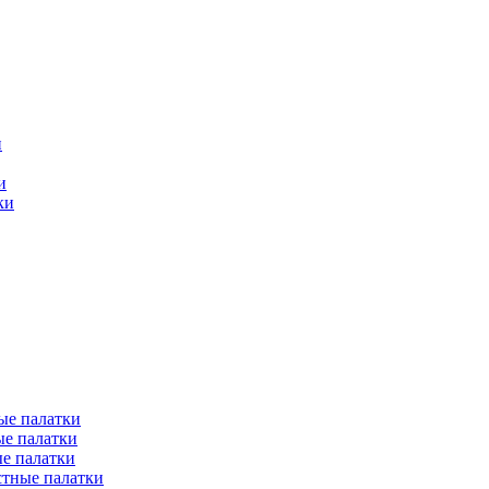
и
и
ки
ые палатки
е палатки
е палатки
тные палатки