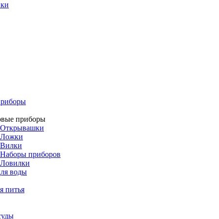
ики
приборы
овые приборы
Открывашки
Ложки
Вилки
Наборы приборов
Ловилки
ля воды
я питья
суды