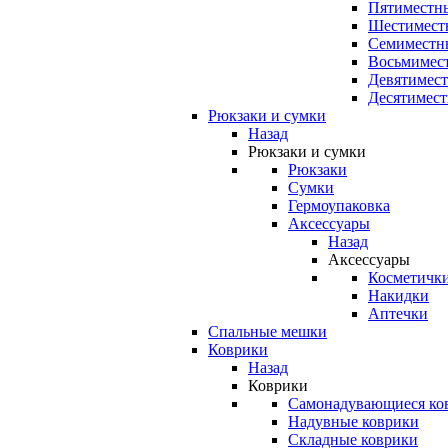
Пятиместны
Шестимест
Семиместн
Восьмимес
Девятимест
Десятимест
Рюкзаки и сумки
Назад
Рюкзаки и сумки
Рюкзаки
Сумки
Гермоупаковка
Аксессуары
Назад
Аксессуары
Косметичк
Накидки
Аптечки
Спальные мешки
Коврики
Назад
Коврики
Самонадувающиеся ко
Надувные коврики
Складные коврики