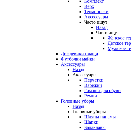
Комплект
Верх
Термоноски
Аксессуары
Часто ищут
Назад
Часто ищут
Женское те
Детское те
Мужское те
Дождевики плащи
Футболки майки
Аксессуары
Назад
Аксессуары
Перчатки
Варежки
Гамаши для обуви
Ремни
Головные уборы
Назад
Головные уборы
Шляпы панамы
Шапки
Балаклавы