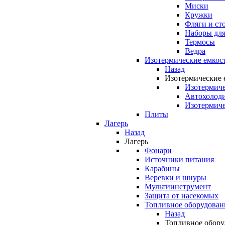
Миски
Кружки
Фляги и ст
Наборы для
Термосы
Ведра
Изотермические емкос
Назад
Изотермические 
Изотермиче
Автохолод
Изотермиче
Плиты
Лагерь
Назад
Лагерь
Фонари
Источники питания
Карабины
Веревки и шнуры
Мультиинструмент
Защита от насекомых
Топливное оборудован
Назад
Топливное обору