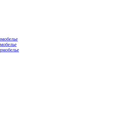
рмобелье
рмобелье
рмобелье