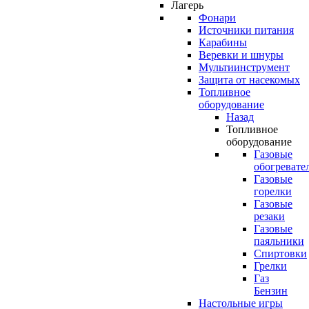
Лагерь
Фонари
Источники питания
Карабины
Веревки и шнуры
Мультиинструмент
Защита от насекомых
Топливное
оборудование
Назад
Топливное
оборудование
Газовые
обогревате
Газовые
горелки
Газовые
резаки
Газовые
паяльники
Спиртовки
Грелки
Газ
Бензин
Настольные игры