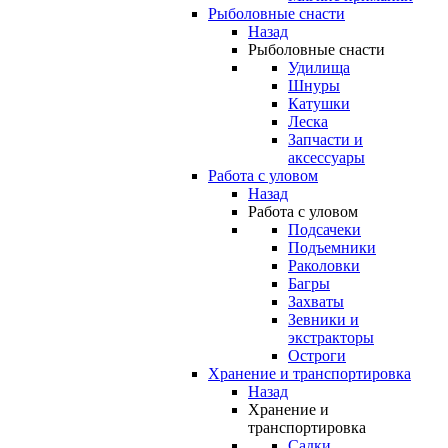
Рыболовные снасти
Назад
Рыболовные снасти
Удилища
Шнуры
Катушки
Леска
Запчасти и
аксессуары
Работа с уловом
Назад
Работа с уловом
Подсачеки
Подъемники
Раколовки
Багры
Захваты
Зевники и
экстракторы
Остроги
Хранение и транспортировка
Назад
Хранение и
транспортировка
Садки