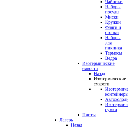
Чайники
Наборы
посуды
Миски
Кружки
Фляги и
стопки
Наборы
для
пикника
Термосы
Ведра
Изотермические
емкости
Назад
Изотермические
емкости
Изотермич
контейнер
Автохолод
Изотермич
сумки
Плиты
Лагерь
Назад