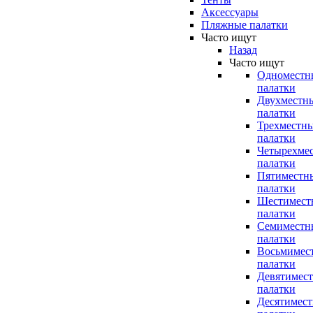
Аксессуары
Пляжные палатки
Часто ищут
Назад
Часто ищут
Одноместн
палатки
Двухместн
палатки
Трехместн
палатки
Четырехме
палатки
Пятиместн
палатки
Шестимест
палатки
Семиместн
палатки
Восьмимес
палатки
Девятимес
палатки
Десятимес