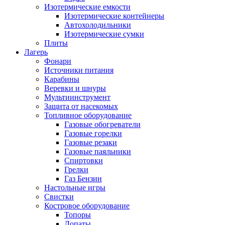
Изотермические емкости
Изотермические контейнеры
Автохолодильники
Изотермические сумки
Плиты
Лагерь
Фонари
Источники питания
Карабины
Веревки и шнуры
Мультиинструмент
Защита от насекомых
Топливное оборудование
Газовые обогреватели
Газовые горелки
Газовые резаки
Газовые паяльники
Спиртовки
Грелки
Газ Бензин
Настольные игры
Свистки
Костровое оборудование
Топоры
Лопаты