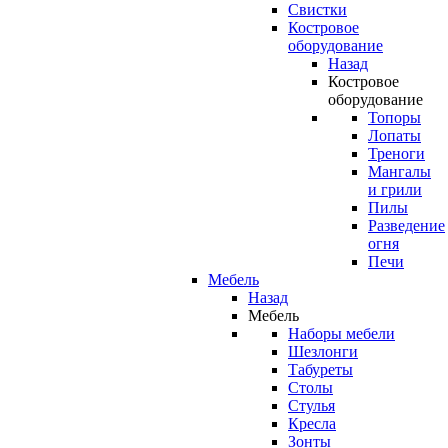
Свистки
Костровое
оборудование
Назад
Костровое
оборудование
Топоры
Лопаты
Треноги
Мангалы
и грили
Пилы
Разведение
огня
Печи
Мебель
Назад
Мебель
Наборы мебели
Шезлонги
Табуреты
Столы
Стулья
Кресла
Зонты