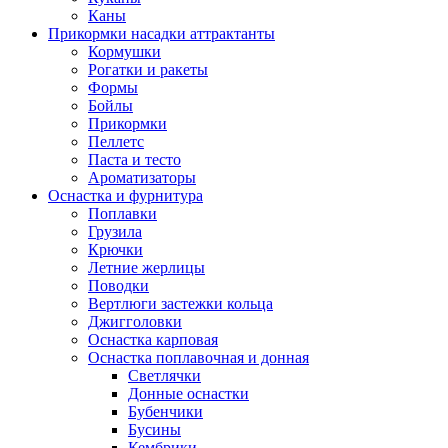
Каны
Прикормки насадки аттрактанты
Кормушки
Рогатки и ракеты
Формы
Бойлы
Прикормки
Пеллетс
Паста и тесто
Ароматизаторы
Оснастка и фурнитура
Поплавки
Грузила
Крючки
Летние жерлицы
Поводки
Вертлюги застежки кольца
Джигголовки
Оснастка карповая
Оснастка поплавочная и донная
Светлячки
Донные оснастки
Бубенчики
Бусины
Кембрики