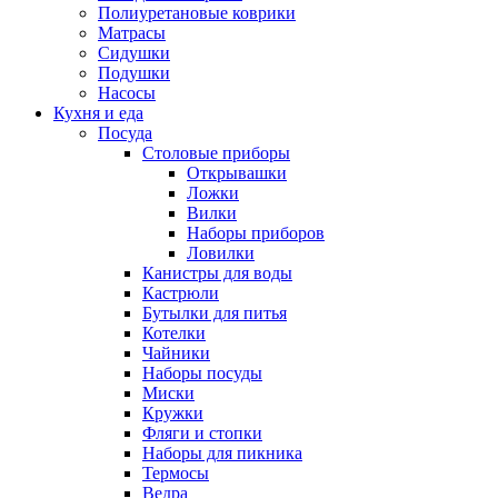
Полиуретановые коврики
Матрасы
Сидушки
Подушки
Насосы
Кухня и еда
Посуда
Столовые приборы
Открывашки
Ложки
Вилки
Наборы приборов
Ловилки
Канистры для воды
Кастрюли
Бутылки для питья
Котелки
Чайники
Наборы посуды
Миски
Кружки
Фляги и стопки
Наборы для пикника
Термосы
Ведра