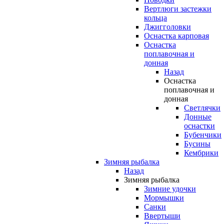
Вертлюги застежки
кольца
Джигголовки
Оснастка карповая
Оснастка
поплавочная и
донная
Назад
Оснастка
поплавочная и
донная
Светлячки
Донные
оснастки
Бубенчики
Бусины
Кембрики
Зимняя рыбалка
Назад
Зимняя рыбалка
Зимние удочки
Мормышки
Санки
Ввертыши