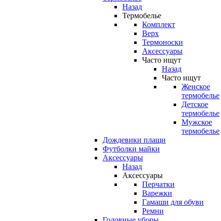
Назад
Термобелье
Комплект
Верх
Термоноски
Аксессуары
Часто ищут
Назад
Часто ищут
Женское
термобелье
Детское
термобелье
Мужское
термобелье
Дождевики плащи
Футболки майки
Аксессуары
Назад
Аксессуары
Перчатки
Варежки
Гамаши для обуви
Ремни
Головные уборы