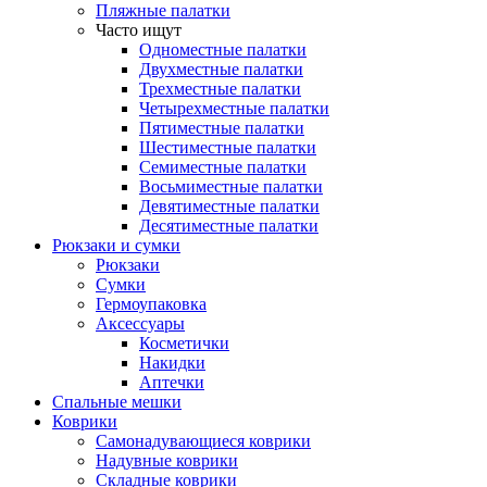
Пляжные палатки
Часто ищут
Одноместные палатки
Двухместные палатки
Трехместные палатки
Четырехместные палатки
Пятиместные палатки
Шестиместные палатки
Семиместные палатки
Восьмиместные палатки
Девятиместные палатки
Десятиместные палатки
Рюкзаки и сумки
Рюкзаки
Сумки
Гермоупаковка
Аксессуары
Косметички
Накидки
Аптечки
Спальные мешки
Коврики
Самонадувающиеся коврики
Надувные коврики
Складные коврики