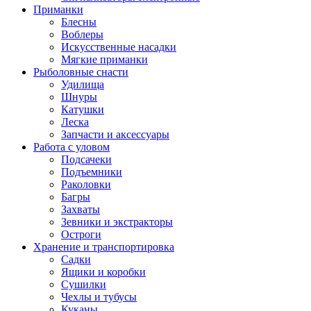
Приманки
Блесны
Воблеры
Искусственные насадки
Мягкие приманки
Рыболовные снасти
Удилища
Шнуры
Катушки
Леска
Запчасти и аксессуары
Работа с уловом
Подсачеки
Подъемники
Раколовки
Багры
Захваты
Зевники и экстракторы
Остроги
Хранение и транспортировка
Садки
Ящики и коробки
Сушилки
Чехлы и тубусы
Куканы