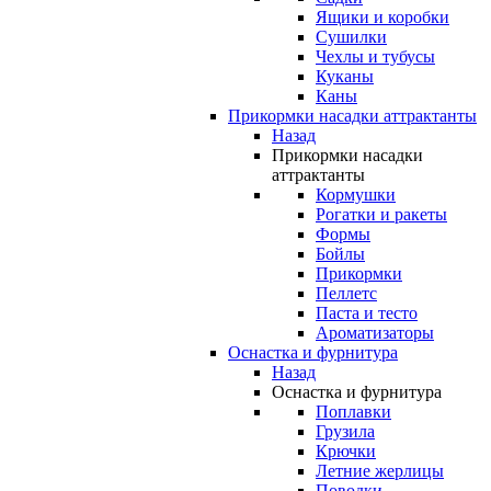
Ящики и коробки
Сушилки
Чехлы и тубусы
Куканы
Каны
Прикормки насадки аттрактанты
Назад
Прикормки насадки
аттрактанты
Кормушки
Рогатки и ракеты
Формы
Бойлы
Прикормки
Пеллетс
Паста и тесто
Ароматизаторы
Оснастка и фурнитура
Назад
Оснастка и фурнитура
Поплавки
Грузила
Крючки
Летние жерлицы
Поводки