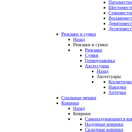
Пятиместны
Шестимест
Семиместн
Восьмимес
Девятимест
Десятимест
Рюкзаки и сумки
Назад
Рюкзаки и сумки
Рюкзаки
Сумки
Гермоупаковка
Аксессуары
Назад
Аксессуары
Косметичк
Накидки
Аптечки
Спальные мешки
Коврики
Назад
Коврики
Самонадувающиеся ко
Надувные коврики
Складные коврики