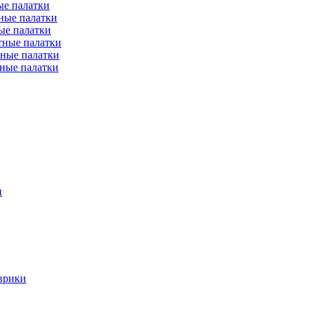
е палатки
ные палатки
ые палатки
тные палатки
ные палатки
ные палатки
и
врики