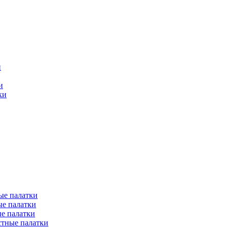
и
и
ки
ые палатки
е палатки
е палатки
тные палатки