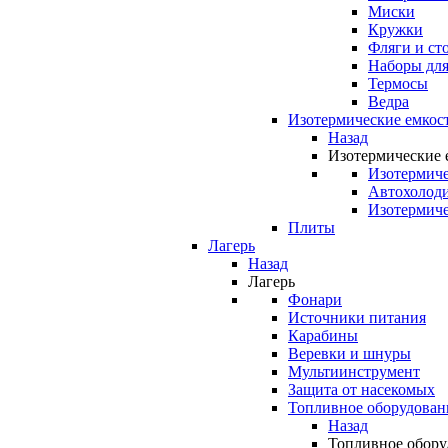
Миски
Кружки
Фляги и ст
Наборы для
Термосы
Ведра
Изотермические емкос
Назад
Изотермические 
Изотермиче
Автохолод
Изотермиче
Плиты
Лагерь
Назад
Лагерь
Фонари
Источники питания
Карабины
Веревки и шнуры
Мультиинструмент
Защита от насекомых
Топливное оборудован
Назад
Топливное обору