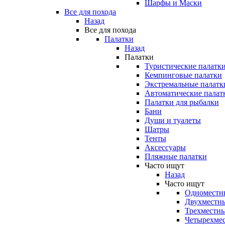
Шарфы и Маски
Все для похода
Назад
Все для похода
Палатки
Назад
Палатки
Туристические палатк
Кемпинговые палатки
Экстремальные палатк
Автоматические палат
Палатки для рыбалки
Бани
Души и туалеты
Шатры
Тенты
Аксессуары
Пляжные палатки
Часто ищут
Назад
Часто ищут
Одноместн
Двухместны
Трехместны
Четырехмес