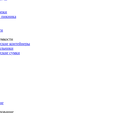
опки
 пикника
ти
емкости
ские контейнеры
ильники
ские сумки
ие
дование