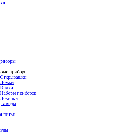
ики
приборы
овые приборы
Открывашки
Ложки
Вилки
Наборы приборов
Ловилки
ля воды
я питья
суды