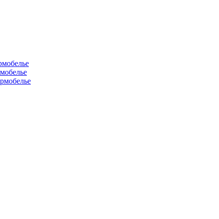
рмобелье
рмобелье
рмобелье