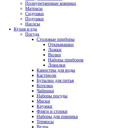
Полиуретановые коврики
Матрасы
Сидушки
Подушки
Насосы
Кухня и еда
Посуда
Столовые приборы
Открывашки
Ложки
Вилки
Наборы приборов
Ловилки
Канистры для воды
Кастрюли
Бутылки для питья
Котелки
Чайники
Наборы посуды
Миски
Кружки
Фляги и стопки
Наборы для пикника
Термосы
Ведра