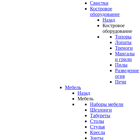
Свистки
Костровое
оборудование
Назад
Костровое
оборудование
Топоры
Лопаты
Треноги
Мангалы
и грили
Пилы
Разведение
огня
Печи
Мебель
Назад
Мебель
Наборы мебели
Шезлонги
Табуреты
Столы
Стулья
Кресла
Зонты