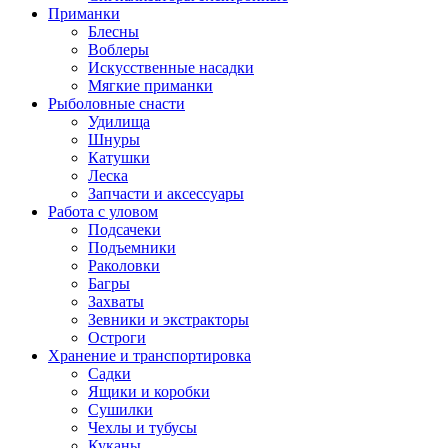
Приманки
Блесны
Воблеры
Искусственные насадки
Мягкие приманки
Рыболовные снасти
Удилища
Шнуры
Катушки
Леска
Запчасти и аксессуары
Работа с уловом
Подсачеки
Подъемники
Раколовки
Багры
Захваты
Зевники и экстракторы
Остроги
Хранение и транспортировка
Садки
Ящики и коробки
Сушилки
Чехлы и тубусы
Куканы