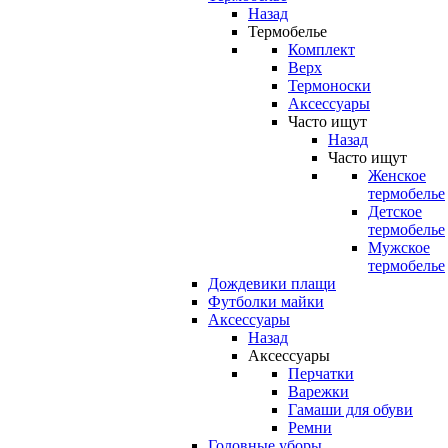
Назад
Термобелье
Комплект
Верх
Термоноски
Аксессуары
Часто ищут
Назад
Часто ищут
Женское
термобелье
Детское
термобелье
Мужское
термобелье
Дождевики плащи
Футболки майки
Аксессуары
Назад
Аксессуары
Перчатки
Варежки
Гамаши для обуви
Ремни
Головные уборы