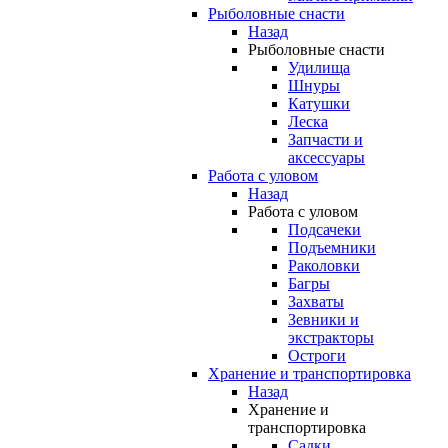
Рыболовные снасти
Назад
Рыболовные снасти
Удилища
Шнуры
Катушки
Леска
Запчасти и
аксессуары
Работа с уловом
Назад
Работа с уловом
Подсачеки
Подъемники
Раколовки
Багры
Захваты
Зевники и
экстракторы
Остроги
Хранение и транспортировка
Назад
Хранение и
транспортировка
Садки