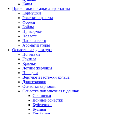
Каны
Прикормки насадки аттрактанты
Кормушки
Рогатки и ракеты
Формы
Бойлы
Прикормки
Пеллетс
Паста и тесто
Ароматизаторы
Оснастка и фурнитура
Поплавки
Грузила
Крючки
Летние жерлицы
Поводки
Вертлюги застежки кольца
Джигголовки
Оснастка карповая
Оснастка поплавочная и донная
Светлячки
Донные оснастки
Бубенчики
Бусины
Кембрики