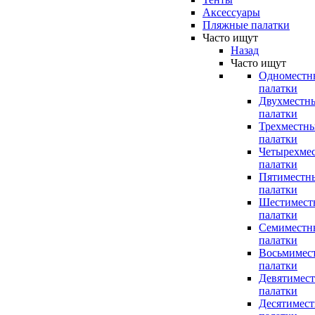
Аксессуары
Пляжные палатки
Часто ищут
Назад
Часто ищут
Одноместн
палатки
Двухместн
палатки
Трехместн
палатки
Четырехме
палатки
Пятиместн
палатки
Шестимест
палатки
Семиместн
палатки
Восьмимес
палатки
Девятимес
палатки
Десятимес