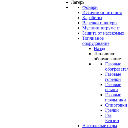
Лагерь
Фонари
Источники питания
Карабины
Веревки и шнуры
Мультиинструмент
Защита от насекомых
Топливное
оборудование
Назад
Топливное
оборудование
Газовые
обогревате
Газовые
горелки
Газовые
резаки
Газовые
паяльники
Спиртовки
Грелки
Газ
Бензин
Настольные игры