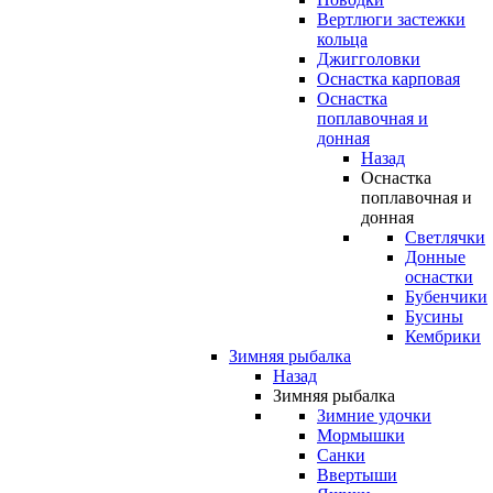
Вертлюги застежки
кольца
Джигголовки
Оснастка карповая
Оснастка
поплавочная и
донная
Назад
Оснастка
поплавочная и
донная
Светлячки
Донные
оснастки
Бубенчики
Бусины
Кембрики
Зимняя рыбалка
Назад
Зимняя рыбалка
Зимние удочки
Мормышки
Санки
Ввертыши