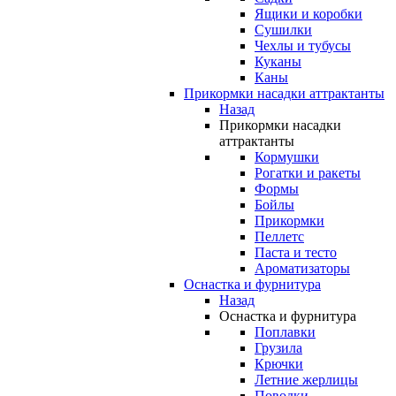
Ящики и коробки
Сушилки
Чехлы и тубусы
Куканы
Каны
Прикормки насадки аттрактанты
Назад
Прикормки насадки
аттрактанты
Кормушки
Рогатки и ракеты
Формы
Бойлы
Прикормки
Пеллетс
Паста и тесто
Ароматизаторы
Оснастка и фурнитура
Назад
Оснастка и фурнитура
Поплавки
Грузила
Крючки
Летние жерлицы
Поводки