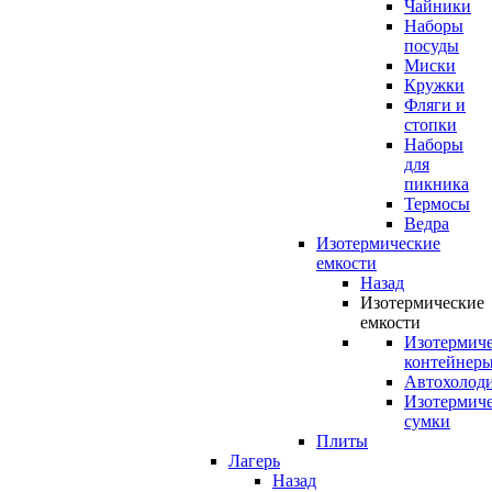
Чайники
Наборы
посуды
Миски
Кружки
Фляги и
стопки
Наборы
для
пикника
Термосы
Ведра
Изотермические
емкости
Назад
Изотермические
емкости
Изотермич
контейнер
Автохолод
Изотермич
сумки
Плиты
Лагерь
Назад