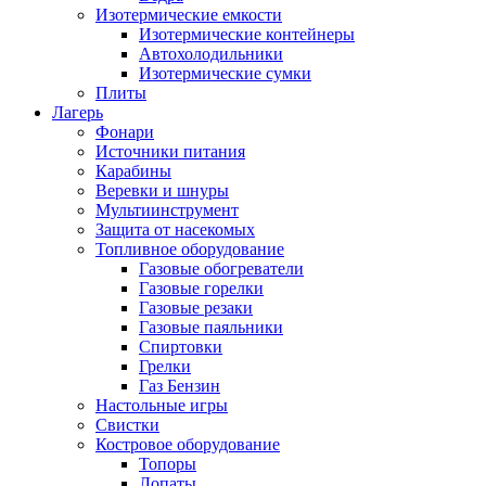
Изотермические емкости
Изотермические контейнеры
Автохолодильники
Изотермические сумки
Плиты
Лагерь
Фонари
Источники питания
Карабины
Веревки и шнуры
Мультиинструмент
Защита от насекомых
Топливное оборудование
Газовые обогреватели
Газовые горелки
Газовые резаки
Газовые паяльники
Спиртовки
Грелки
Газ Бензин
Настольные игры
Свистки
Костровое оборудование
Топоры
Лопаты