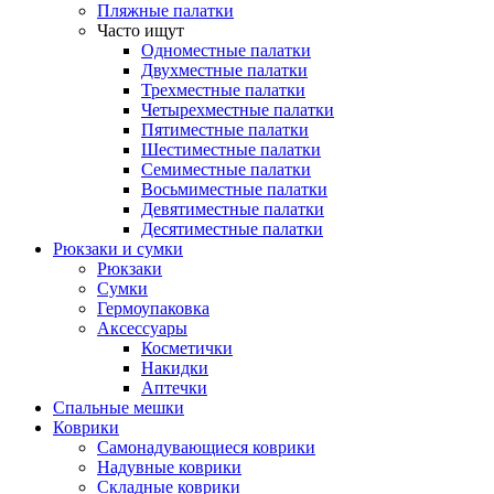
Пляжные палатки
Часто ищут
Одноместные палатки
Двухместные палатки
Трехместные палатки
Четырехместные палатки
Пятиместные палатки
Шестиместные палатки
Семиместные палатки
Восьмиместные палатки
Девятиместные палатки
Десятиместные палатки
Рюкзаки и сумки
Рюкзаки
Сумки
Гермоупаковка
Аксессуары
Косметички
Накидки
Аптечки
Спальные мешки
Коврики
Самонадувающиеся коврики
Надувные коврики
Складные коврики