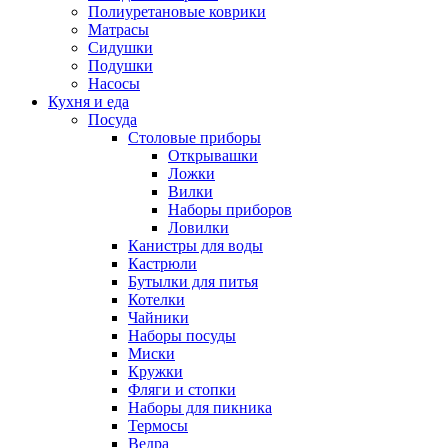
Полиуретановые коврики
Матрасы
Сидушки
Подушки
Насосы
Кухня и еда
Посуда
Столовые приборы
Открывашки
Ложки
Вилки
Наборы приборов
Ловилки
Канистры для воды
Кастрюли
Бутылки для питья
Котелки
Чайники
Наборы посуды
Миски
Кружки
Фляги и стопки
Наборы для пикника
Термосы
Ведра