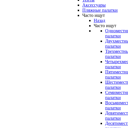
Аксессуары
Пляжные палатки
Часто ищут
Назад
Часто ищут
Одноместн
палатки
Двухместн
палатки
Трехместн
палатки
Четырехме
палатки
Пятиместн
палатки
Шестимест
палатки
Семиместн
палатки
Восьмимес
палатки
Девятимес
палатки
Десятимес