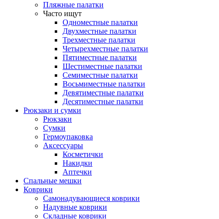
Пляжные палатки
Часто ищут
Одноместные палатки
Двухместные палатки
Трехместные палатки
Четырехместные палатки
Пятиместные палатки
Шестиместные палатки
Семиместные палатки
Восьмиместные палатки
Девятиместные палатки
Десятиместные палатки
Рюкзаки и сумки
Рюкзаки
Сумки
Гермоупаковка
Аксессуары
Косметички
Накидки
Аптечки
Спальные мешки
Коврики
Самонадувающиеся коврики
Надувные коврики
Складные коврики