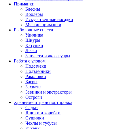
Приманки
Блесны
Воблеры
Искусственные насадки
Мягкие приманки
Рыболовные снасти
Удилища
Шнуры
Катушки
Леска
Запчасти и аксессуары
Работа с уловом
Подсачеки
Подъемники
Раколовки
Багры
Захваты
Зевники и экстракторы
Остроги
Хранение и транспортировка
Садки
Ящики и коробки
Сушилки
Чехлы и тубусы
Куканы