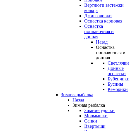
Вертлюги застежки
кольца
Джигголовки
Оснастка карповая
Оснастка
поплавочная и
донная
Назад
Оснастка
поплавочная и
донная
Светлячки
Донные
оснастки
Бубенчики
Бусины
Кембрики
Зимняя рыбалка
Назад
Зимняя рыбалка
Зимние удочки
Мормышки
Санки
Ввертыши