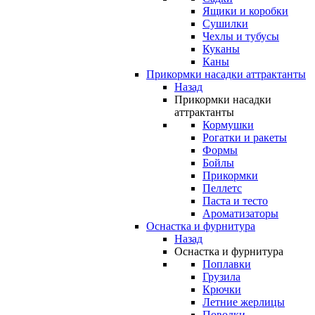
Ящики и коробки
Сушилки
Чехлы и тубусы
Куканы
Каны
Прикормки насадки аттрактанты
Назад
Прикормки насадки
аттрактанты
Кормушки
Рогатки и ракеты
Формы
Бойлы
Прикормки
Пеллетс
Паста и тесто
Ароматизаторы
Оснастка и фурнитура
Назад
Оснастка и фурнитура
Поплавки
Грузила
Крючки
Летние жерлицы
Поводки