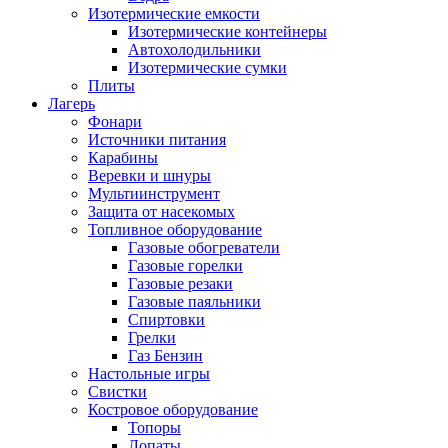
Изотермические емкости
Изотермические контейнеры
Автохолодильники
Изотермические сумки
Плиты
Лагерь
Фонари
Источники питания
Карабины
Веревки и шнуры
Мультиинструмент
Защита от насекомых
Топливное оборудование
Газовые обогреватели
Газовые горелки
Газовые резаки
Газовые паяльники
Спиртовки
Грелки
Газ Бензин
Настольные игры
Свистки
Костровое оборудование
Топоры
Лопаты