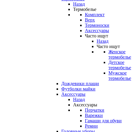
Назад
Термобелье
Комплект
Верх
Термоноски
Аксессуары
Часто ищут
Назад
Часто ищут
Женское
термобелье
Детское
термобелье
Мужское
термобелье
Дождевики плащи
Футболки майки
Аксессуары
Назад
Аксессуары
Перчатки
Варежки
Гамаши для обуви
Ремни
Головные уборы