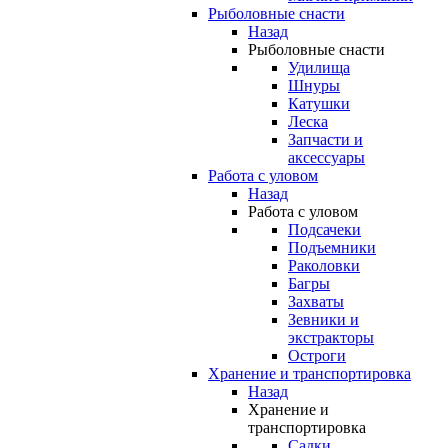
Рыболовные снасти
Назад
Рыболовные снасти
Удилища
Шнуры
Катушки
Леска
Запчасти и
аксессуары
Работа с уловом
Назад
Работа с уловом
Подсачеки
Подъемники
Раколовки
Багры
Захваты
Зевники и
экстракторы
Остроги
Хранение и транспортировка
Назад
Хранение и
транспортировка
Садки