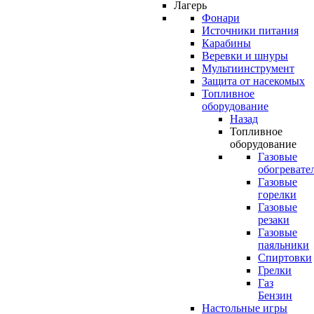
Лагерь
Фонари
Источники питания
Карабины
Веревки и шнуры
Мультиинструмент
Защита от насекомых
Топливное
оборудование
Назад
Топливное
оборудование
Газовые
обогревате
Газовые
горелки
Газовые
резаки
Газовые
паяльники
Спиртовки
Грелки
Газ
Бензин
Настольные игры