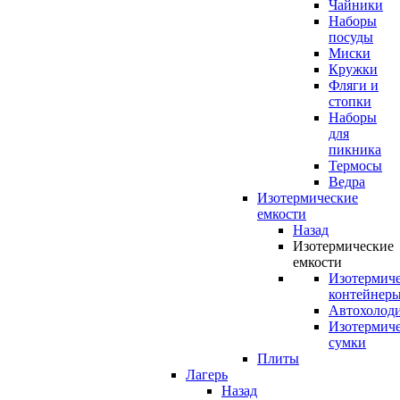
Чайники
Наборы
посуды
Миски
Кружки
Фляги и
стопки
Наборы
для
пикника
Термосы
Ведра
Изотермические
емкости
Назад
Изотермические
емкости
Изотермич
контейнер
Автохолод
Изотермич
сумки
Плиты
Лагерь
Назад