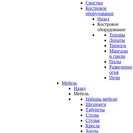
Свистки
Костровое
оборудование
Назад
Костровое
оборудование
Топоры
Лопаты
Треноги
Мангалы
и грили
Пилы
Разведение
огня
Печи
Мебель
Назад
Мебель
Наборы мебели
Шезлонги
Табуреты
Столы
Стулья
Кресла
Зонты