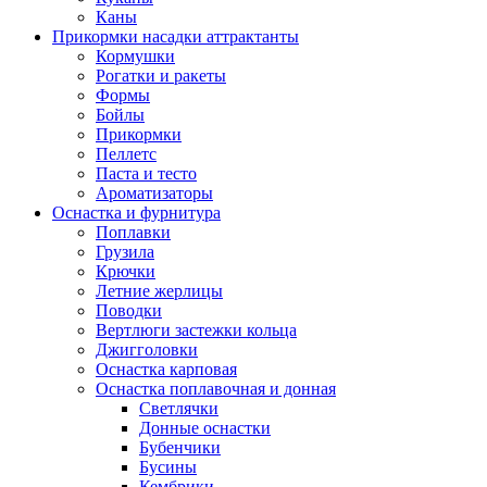
Каны
Прикормки насадки аттрактанты
Кормушки
Рогатки и ракеты
Формы
Бойлы
Прикормки
Пеллетс
Паста и тесто
Ароматизаторы
Оснастка и фурнитура
Поплавки
Грузила
Крючки
Летние жерлицы
Поводки
Вертлюги застежки кольца
Джигголовки
Оснастка карповая
Оснастка поплавочная и донная
Светлячки
Донные оснастки
Бубенчики
Бусины
Кембрики