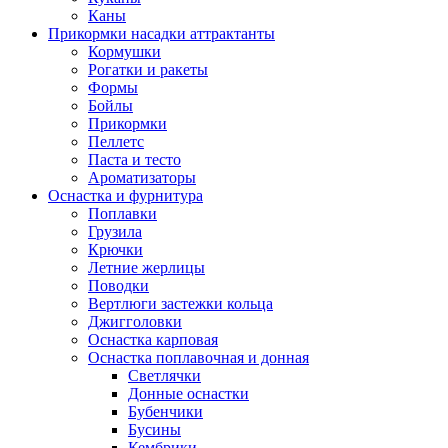
Каны
Прикормки насадки аттрактанты
Кормушки
Рогатки и ракеты
Формы
Бойлы
Прикормки
Пеллетс
Паста и тесто
Ароматизаторы
Оснастка и фурнитура
Поплавки
Грузила
Крючки
Летние жерлицы
Поводки
Вертлюги застежки кольца
Джигголовки
Оснастка карповая
Оснастка поплавочная и донная
Светлячки
Донные оснастки
Бубенчики
Бусины
Кембрики