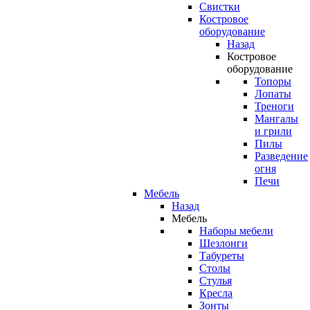
Свистки
Костровое
оборудование
Назад
Костровое
оборудование
Топоры
Лопаты
Треноги
Мангалы
и грили
Пилы
Разведение
огня
Печи
Мебель
Назад
Мебель
Наборы мебели
Шезлонги
Табуреты
Столы
Стулья
Кресла
Зонты