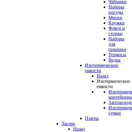
Чайники
Наборы
посуды
Миски
Кружки
Фляги и
стопки
Наборы
для
пикника
Термосы
Ведра
Изотермические
емкости
Назад
Изотермические
емкости
Изотермич
контейнер
Автохолод
Изотермич
сумки
Плиты
Лагерь
Назад