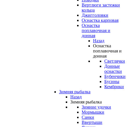
Вертлюги застежки
кольца
Джигголовки
Оснастка карповая
Оснастка
поплавочная и
донная
Назад
Оснастка
поплавочная и
донная
Светлячки
Донные
оснастки
Бубенчики
Бусины
Кембрики
Зимняя рыбалка
Назад
Зимняя рыбалка
Зимние удочки
Мормышки
Санки
Ввертыши