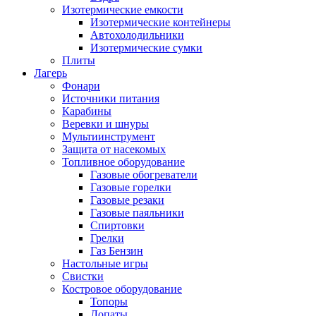
Изотермические емкости
Изотермические контейнеры
Автохолодильники
Изотермические сумки
Плиты
Лагерь
Фонари
Источники питания
Карабины
Веревки и шнуры
Мультиинструмент
Защита от насекомых
Топливное оборудование
Газовые обогреватели
Газовые горелки
Газовые резаки
Газовые паяльники
Спиртовки
Грелки
Газ Бензин
Настольные игры
Свистки
Костровое оборудование
Топоры
Лопаты