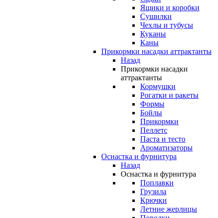
Ящики и коробки
Сушилки
Чехлы и тубусы
Куканы
Каны
Прикормки насадки аттрактанты
Назад
Прикормки насадки
аттрактанты
Кормушки
Рогатки и ракеты
Формы
Бойлы
Прикормки
Пеллетс
Паста и тесто
Ароматизаторы
Оснастка и фурнитура
Назад
Оснастка и фурнитура
Поплавки
Грузила
Крючки
Летние жерлицы
Поводки