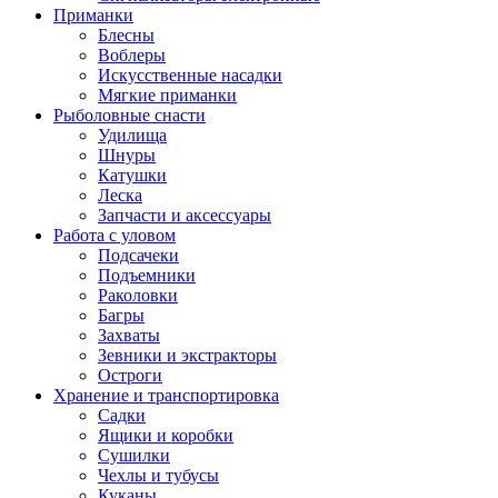
Приманки
Блесны
Воблеры
Искусственные насадки
Мягкие приманки
Рыболовные снасти
Удилища
Шнуры
Катушки
Леска
Запчасти и аксессуары
Работа с уловом
Подсачеки
Подъемники
Раколовки
Багры
Захваты
Зевники и экстракторы
Остроги
Хранение и транспортировка
Садки
Ящики и коробки
Сушилки
Чехлы и тубусы
Куканы