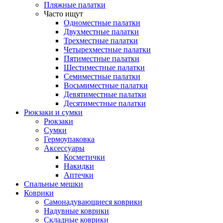
Пляжные палатки
Часто ищут
Одноместные палатки
Двухместные палатки
Трехместные палатки
Четырехместные палатки
Пятиместные палатки
Шестиместные палатки
Семиместные палатки
Восьмиместные палатки
Девятиместные палатки
Десятиместные палатки
Рюкзаки и сумки
Рюкзаки
Сумки
Гермоупаковка
Аксессуары
Косметички
Накидки
Аптечки
Спальные мешки
Коврики
Самонадувающиеся коврики
Надувные коврики
Складные коврики