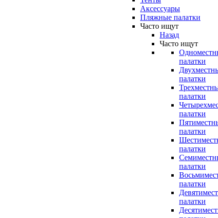
Аксессуары
Пляжные палатки
Часто ищут
Назад
Часто ищут
Одноместн
палатки
Двухместн
палатки
Трехместн
палатки
Четырехме
палатки
Пятиместн
палатки
Шестимест
палатки
Семиместн
палатки
Восьмимес
палатки
Девятимес
палатки
Десятимес