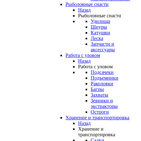
Рыболовные снасти
Назад
Рыболовные снасти
Удилища
Шнуры
Катушки
Леска
Запчасти и
аксессуары
Работа с уловом
Назад
Работа с уловом
Подсачеки
Подъемники
Раколовки
Багры
Захваты
Зевники и
экстракторы
Остроги
Хранение и транспортировка
Назад
Хранение и
транспортировка
Садки