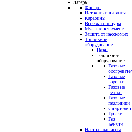
Лагерь
Фонари
Источники питания
Карабины
Веревки и шнуры
Мультиинструмент
Защита от насекомых
Топливное
оборудование
Назад
Топливное
оборудование
Газовые
обогревате
Газовые
горелки
Газовые
резаки
Газовые
паяльники
Спиртовки
Грелки
Газ
Бензин
Настольные игры