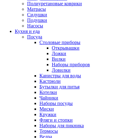
Полиуретановые коврики
Матрасы
Сидушки
Подушки
Насосы
Кухня и еда
Посуда
Столовые приборы
Открывашки
Ложки
Вилки
Наборы приборов
Ловилки
Канистры для воды
Кастрюли
Бутылки для питья
Котелки
Чайники
Наборы посуды
Миски
Кружки
Фляги и стопки
Наборы для пикника
Термосы
Ведра