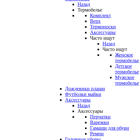
Назад
Термобелье
Комплект
Верх
Термоноски
Аксессуары
Часто ищут
Назад
Часто ищут
Женское
термобелье
Детское
термобелье
Мужское
термобелье
Дождевики плащи
Футболки майки
Аксессуары
Назад
Аксессуары
Перчатки
Варежки
Гамаши для обуви
Ремни
Головные уборы