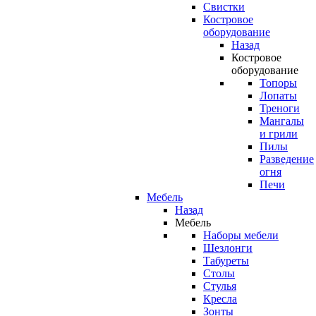
Свистки
Костровое
оборудование
Назад
Костровое
оборудование
Топоры
Лопаты
Треноги
Мангалы
и грили
Пилы
Разведение
огня
Печи
Мебель
Назад
Мебель
Наборы мебели
Шезлонги
Табуреты
Столы
Стулья
Кресла
Зонты