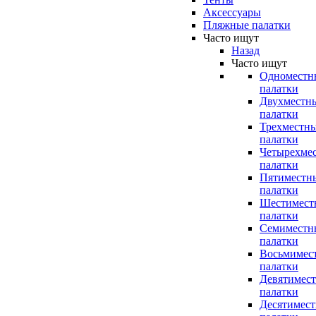
Аксессуары
Пляжные палатки
Часто ищут
Назад
Часто ищут
Одноместн
палатки
Двухместн
палатки
Трехместн
палатки
Четырехме
палатки
Пятиместн
палатки
Шестимест
палатки
Семиместн
палатки
Восьмимес
палатки
Девятимес
палатки
Десятимес