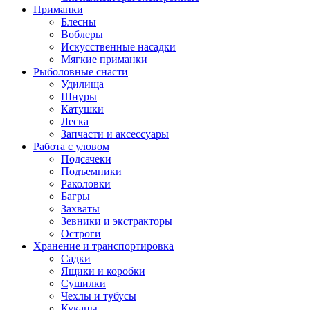
Приманки
Блесны
Воблеры
Искусственные насадки
Мягкие приманки
Рыболовные снасти
Удилища
Шнуры
Катушки
Леска
Запчасти и аксессуары
Работа с уловом
Подсачеки
Подъемники
Раколовки
Багры
Захваты
Зевники и экстракторы
Остроги
Хранение и транспортировка
Садки
Ящики и коробки
Сушилки
Чехлы и тубусы
Куканы