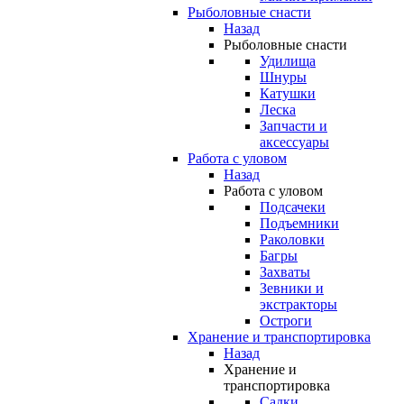
Рыболовные снасти
Назад
Рыболовные снасти
Удилища
Шнуры
Катушки
Леска
Запчасти и
аксессуары
Работа с уловом
Назад
Работа с уловом
Подсачеки
Подъемники
Раколовки
Багры
Захваты
Зевники и
экстракторы
Остроги
Хранение и транспортировка
Назад
Хранение и
транспортировка
Садки