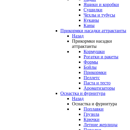
Ящики и коробки
Сушилки
Чехлы и тубусы
Куканы
Каны
Прикормки насадки аттрактанты
Назад
Прикормки насадки
аттрактанты
Кормушки
Рогатки и ракеты
Формы
Бойлы
Прикормки
Пеллетс
Паста и тесто
Ароматизаторы
Оснастка и фурнитура
Назад
Оснастка и фурнитура
Поплавки
Грузила
Крючки
Летние жерлицы
Поводки