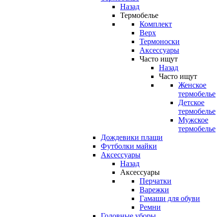
Назад
Термобелье
Комплект
Верх
Термоноски
Аксессуары
Часто ищут
Назад
Часто ищут
Женское
термобелье
Детское
термобелье
Мужское
термобелье
Дождевики плащи
Футболки майки
Аксессуары
Назад
Аксессуары
Перчатки
Варежки
Гамаши для обуви
Ремни
Головные уборы