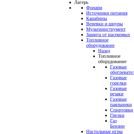
Лагерь
Фонари
Источники питания
Карабины
Веревки и шнуры
Мультиинструмент
Защита от насекомых
Топливное
оборудование
Назад
Топливное
оборудование
Газовые
обогревате
Газовые
горелки
Газовые
резаки
Газовые
паяльники
Спиртовки
Грелки
Газ
Бензин
Настольные игры