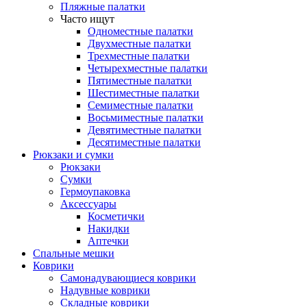
Пляжные палатки
Часто ищут
Одноместные палатки
Двухместные палатки
Трехместные палатки
Четырехместные палатки
Пятиместные палатки
Шестиместные палатки
Семиместные палатки
Восьмиместные палатки
Девятиместные палатки
Десятиместные палатки
Рюкзаки и сумки
Рюкзаки
Сумки
Гермоупаковка
Аксессуары
Косметички
Накидки
Аптечки
Спальные мешки
Коврики
Самонадувающиеся коврики
Надувные коврики
Складные коврики