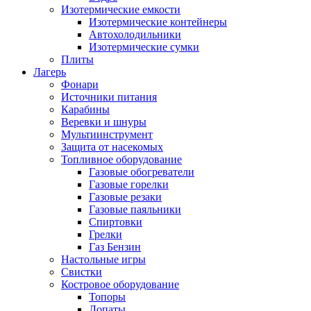
Изотермические емкости
Изотермические контейнеры
Автохолодильники
Изотермические сумки
Плиты
Лагерь
Фонари
Источники питания
Карабины
Веревки и шнуры
Мультиинструмент
Защита от насекомых
Топливное оборудование
Газовые обогреватели
Газовые горелки
Газовые резаки
Газовые паяльники
Спиртовки
Грелки
Газ Бензин
Настольные игры
Свистки
Костровое оборудование
Топоры
Лопаты