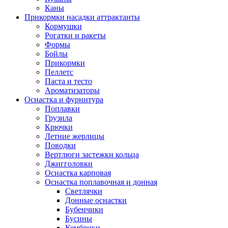
Каны
Прикормки насадки аттрактанты
Кормушки
Рогатки и ракеты
Формы
Бойлы
Прикормки
Пеллетс
Паста и тесто
Ароматизаторы
Оснастка и фурнитура
Поплавки
Грузила
Крючки
Летние жерлицы
Поводки
Вертлюги застежки кольца
Джигголовки
Оснастка карповая
Оснастка поплавочная и донная
Светлячки
Донные оснастки
Бубенчики
Бусины
Кембрики