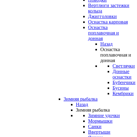
Вертлюги застежки
кольца
Джигголовки
Оснастка карповая
Оснастка
поплавочная и
донная
Назад
Оснастка
поплавочная и
донная
Светлячки
Донные
оснастки
Бубенчики
Бусины
Кембрики
Зимняя рыбалка
Назад
Зимняя рыбалка
Зимние удочки
Мормышки
Санки
Ввертыши