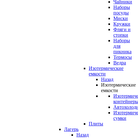
Чайники
Наборы
посуды
Миски
Кружки
Фляги и
стопки
Наборы
для
пикника
Термосы
Ведра
Изотермические
емкости
Назад
Изотермические
емкости
Изотермич
контейнер
Автохолод
Изотермич
сумки
Плиты
Лагерь
Назад