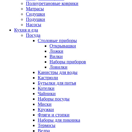
Полиуретановые коврики
Матрасы
Сидушки
Подушки
Насосы
Кухня и еда
Посуда
Столовые приборы
Открывашки
Ложки
Вилки
Наборы приборов
Ловилки
Канистры для воды
Кастрюли
Бутылки для питья
Котелки
Чайники
Наборы посуды
Миски
Кружки
Фляги и стопки
Наборы для пикника
Термосы
Ведра