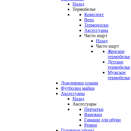
Назад
Термобелье
Комплект
Верх
Термоноски
Аксессуары
Часто ищут
Назад
Часто ищут
Женское
термобелье
Детское
термобелье
Мужское
термобелье
Дождевики плащи
Футболки майки
Аксессуары
Назад
Аксессуары
Перчатки
Варежки
Гамаши для обуви
Ремни
Головные уборы