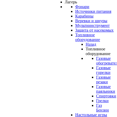
Лагерь
Фонари
Источники питания
Карабины
Веревки и шнуры
Мультиинструмент
Защита от насекомых
Топливное
оборудование
Назад
Топливное
оборудование
Газовые
обогревате
Газовые
горелки
Газовые
резаки
Газовые
паяльники
Спиртовки
Грелки
Газ
Бензин
Настольные игры