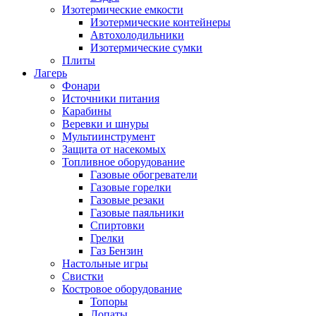
Изотермические емкости
Изотермические контейнеры
Автохолодильники
Изотермические сумки
Плиты
Лагерь
Фонари
Источники питания
Карабины
Веревки и шнуры
Мультиинструмент
Защита от насекомых
Топливное оборудование
Газовые обогреватели
Газовые горелки
Газовые резаки
Газовые паяльники
Спиртовки
Грелки
Газ Бензин
Настольные игры
Свистки
Костровое оборудование
Топоры
Лопаты