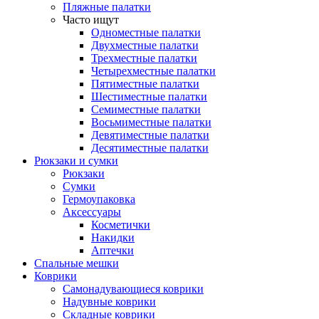
Пляжные палатки
Часто ищут
Одноместные палатки
Двухместные палатки
Трехместные палатки
Четырехместные палатки
Пятиместные палатки
Шестиместные палатки
Семиместные палатки
Восьмиместные палатки
Девятиместные палатки
Десятиместные палатки
Рюкзаки и сумки
Рюкзаки
Сумки
Гермоупаковка
Аксессуары
Косметички
Накидки
Аптечки
Спальные мешки
Коврики
Самонадувающиеся коврики
Надувные коврики
Складные коврики