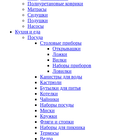
Полиуретановые коврики
Матрасы
Сидушки
Подушки
Насосы
Кухня и еда
Посуда
Столовые приборы
Открывашки
Ложки
Вилки
Наборы приборов
Ловилки
Канистры для воды
Кастрюли
Бутылки для питья
Котелки
Чайники
Наборы посуды
Миски
Кружки
Фляги и стопки
Наборы для пикника
Термосы
Ведра