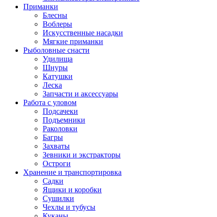
Приманки
Блесны
Воблеры
Искусственные насадки
Мягкие приманки
Рыболовные снасти
Удилища
Шнуры
Катушки
Леска
Запчасти и аксессуары
Работа с уловом
Подсачеки
Подъемники
Раколовки
Багры
Захваты
Зевники и экстракторы
Остроги
Хранение и транспортировка
Садки
Ящики и коробки
Сушилки
Чехлы и тубусы
Куканы