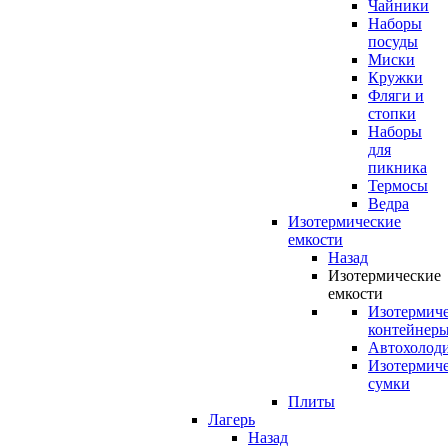
Чайники
Наборы
посуды
Миски
Кружки
Фляги и
стопки
Наборы
для
пикника
Термосы
Ведра
Изотермические
емкости
Назад
Изотермические
емкости
Изотермич
контейнер
Автохолод
Изотермич
сумки
Плиты
Лагерь
Назад