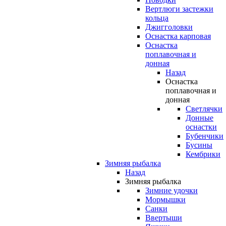
Вертлюги застежки
кольца
Джигголовки
Оснастка карповая
Оснастка
поплавочная и
донная
Назад
Оснастка
поплавочная и
донная
Светлячки
Донные
оснастки
Бубенчики
Бусины
Кембрики
Зимняя рыбалка
Назад
Зимняя рыбалка
Зимние удочки
Мормышки
Санки
Ввертыши