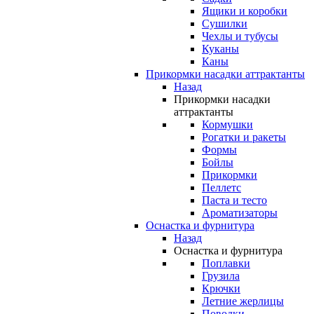
Ящики и коробки
Сушилки
Чехлы и тубусы
Куканы
Каны
Прикормки насадки аттрактанты
Назад
Прикормки насадки
аттрактанты
Кормушки
Рогатки и ракеты
Формы
Бойлы
Прикормки
Пеллетс
Паста и тесто
Ароматизаторы
Оснастка и фурнитура
Назад
Оснастка и фурнитура
Поплавки
Грузила
Крючки
Летние жерлицы
Поводки