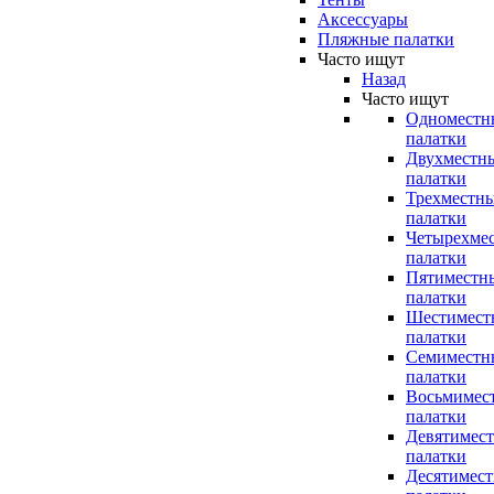
Аксессуары
Пляжные палатки
Часто ищут
Назад
Часто ищут
Одноместн
палатки
Двухместн
палатки
Трехместн
палатки
Четырехме
палатки
Пятиместн
палатки
Шестимест
палатки
Семиместн
палатки
Восьмимес
палатки
Девятимес
палатки
Десятимес