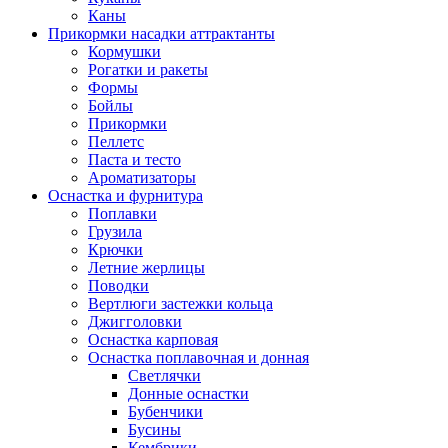
Каны
Прикормки насадки аттрактанты
Кормушки
Рогатки и ракеты
Формы
Бойлы
Прикормки
Пеллетс
Паста и тесто
Ароматизаторы
Оснастка и фурнитура
Поплавки
Грузила
Крючки
Летние жерлицы
Поводки
Вертлюги застежки кольца
Джигголовки
Оснастка карповая
Оснастка поплавочная и донная
Светлячки
Донные оснастки
Бубенчики
Бусины
Кембрики