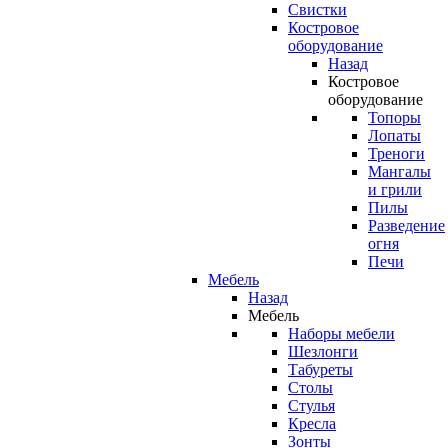
Свистки
Костровое
оборудование
Назад
Костровое
оборудование
Топоры
Лопаты
Треноги
Мангалы
и грили
Пилы
Разведение
огня
Печи
Мебель
Назад
Мебель
Наборы мебели
Шезлонги
Табуреты
Столы
Стулья
Кресла
Зонты