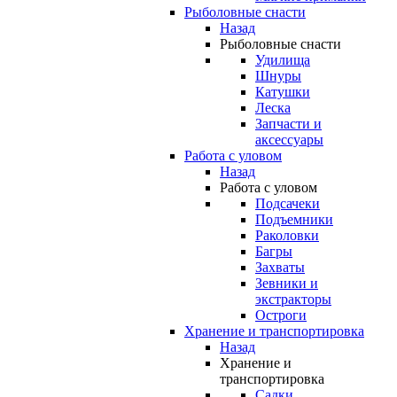
Рыболовные снасти
Назад
Рыболовные снасти
Удилища
Шнуры
Катушки
Леска
Запчасти и
аксессуары
Работа с уловом
Назад
Работа с уловом
Подсачеки
Подъемники
Раколовки
Багры
Захваты
Зевники и
экстракторы
Остроги
Хранение и транспортировка
Назад
Хранение и
транспортировка
Садки