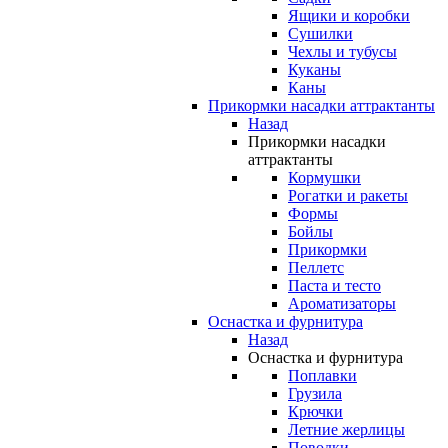
Ящики и коробки
Сушилки
Чехлы и тубусы
Куканы
Каны
Прикормки насадки аттрактанты
Назад
Прикормки насадки
аттрактанты
Кормушки
Рогатки и ракеты
Формы
Бойлы
Прикормки
Пеллетс
Паста и тесто
Ароматизаторы
Оснастка и фурнитура
Назад
Оснастка и фурнитура
Поплавки
Грузила
Крючки
Летние жерлицы
Поводки