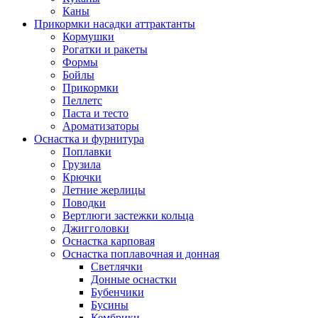
Каны
Прикормки насадки аттрактанты
Кормушки
Рогатки и ракеты
Формы
Бойлы
Прикормки
Пеллетс
Паста и тесто
Ароматизаторы
Оснастка и фурнитура
Поплавки
Грузила
Крючки
Летние жерлицы
Поводки
Вертлюги застежки кольца
Джигголовки
Оснастка карповая
Оснастка поплавочная и донная
Светлячки
Донные оснастки
Бубенчики
Бусины
Кембрики