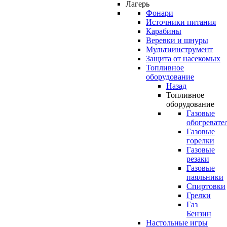
Лагерь
Фонари
Источники питания
Карабины
Веревки и шнуры
Мультиинструмент
Защита от насекомых
Топливное
оборудование
Назад
Топливное
оборудование
Газовые
обогревате
Газовые
горелки
Газовые
резаки
Газовые
паяльники
Спиртовки
Грелки
Газ
Бензин
Настольные игры