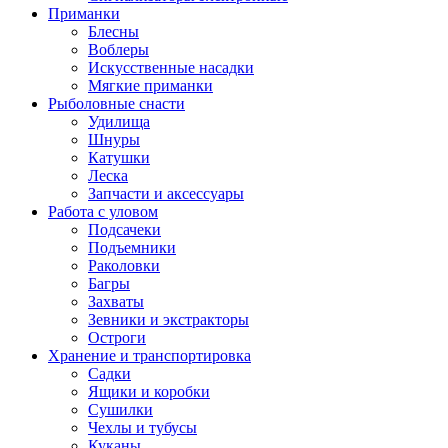
Приманки
Блесны
Воблеры
Искусственные насадки
Мягкие приманки
Рыболовные снасти
Удилища
Шнуры
Катушки
Леска
Запчасти и аксессуары
Работа с уловом
Подсачеки
Подъемники
Раколовки
Багры
Захваты
Зевники и экстракторы
Остроги
Хранение и транспортировка
Садки
Ящики и коробки
Сушилки
Чехлы и тубусы
Куканы