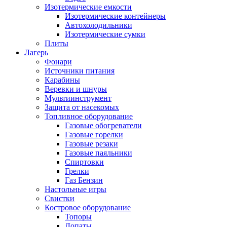
Изотермические емкости
Изотермические контейнеры
Автохолодильники
Изотермические сумки
Плиты
Лагерь
Фонари
Источники питания
Карабины
Веревки и шнуры
Мультиинструмент
Защита от насекомых
Топливное оборудование
Газовые обогреватели
Газовые горелки
Газовые резаки
Газовые паяльники
Спиртовки
Грелки
Газ Бензин
Настольные игры
Свистки
Костровое оборудование
Топоры
Лопаты