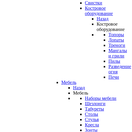
Свистки
Костровое
оборудование
Назад
Костровое
оборудование
Топоры
Лопаты
Треноги
Мангалы
и грили
Пилы
Разведение
огня
Печи
Мебель
Назад
Мебель
Наборы мебели
Шезлонги
Табуреты
Столы
Стулья
Кресла
Зонты