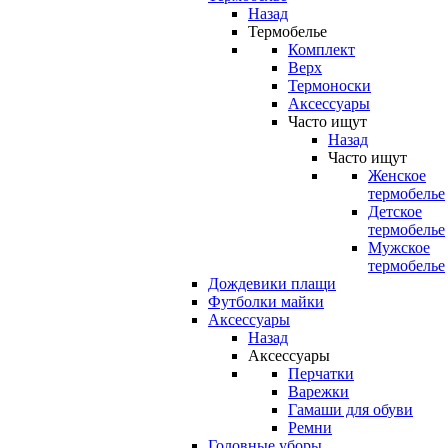
Назад
Термобелье
Комплект
Верх
Термоноски
Аксессуары
Часто ищут
Назад
Часто ищут
Женское
термобелье
Детское
термобелье
Мужское
термобелье
Дождевики плащи
Футболки майки
Аксессуары
Назад
Аксессуары
Перчатки
Варежки
Гамаши для обуви
Ремни
Головные уборы