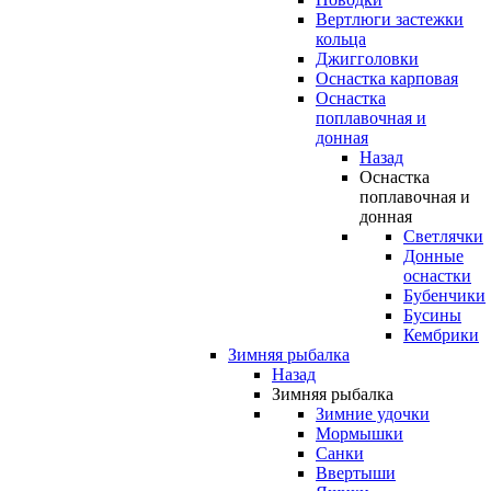
Вертлюги застежки
кольца
Джигголовки
Оснастка карповая
Оснастка
поплавочная и
донная
Назад
Оснастка
поплавочная и
донная
Светлячки
Донные
оснастки
Бубенчики
Бусины
Кембрики
Зимняя рыбалка
Назад
Зимняя рыбалка
Зимние удочки
Мормышки
Санки
Ввертыши