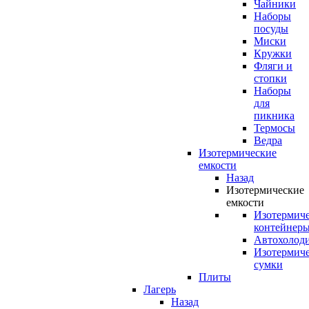
Чайники
Наборы
посуды
Миски
Кружки
Фляги и
стопки
Наборы
для
пикника
Термосы
Ведра
Изотермические
емкости
Назад
Изотермические
емкости
Изотермич
контейнер
Автохолод
Изотермич
сумки
Плиты
Лагерь
Назад