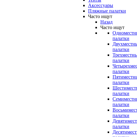
Аксессуары
Пляжные палатки
Часто ищут
Назад
Часто ищут
Одноместн
палатки
Двухместн
палатки
Трехместн
палатки
Четырехме
палатки
Пятиместн
палатки
Шестимест
палатки
Семиместн
палатки
Восьмимес
палатки
Девятимес
палатки
Десятимес