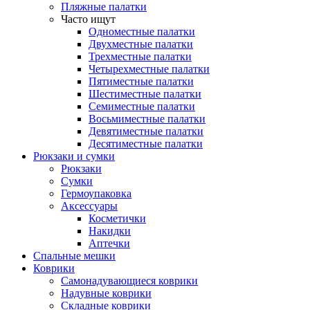
Пляжные палатки
Часто ищут
Одноместные палатки
Двухместные палатки
Трехместные палатки
Четырехместные палатки
Пятиместные палатки
Шестиместные палатки
Семиместные палатки
Восьмиместные палатки
Девятиместные палатки
Десятиместные палатки
Рюкзаки и сумки
Рюкзаки
Сумки
Гермоупаковка
Аксессуары
Косметички
Накидки
Аптечки
Спальные мешки
Коврики
Самонадувающиеся коврики
Надувные коврики
Складные коврики