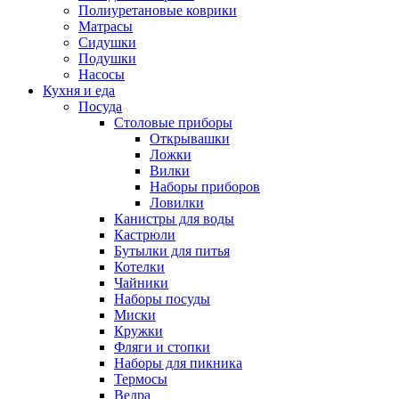
Полиуретановые коврики
Матрасы
Сидушки
Подушки
Насосы
Кухня и еда
Посуда
Столовые приборы
Открывашки
Ложки
Вилки
Наборы приборов
Ловилки
Канистры для воды
Кастрюли
Бутылки для питья
Котелки
Чайники
Наборы посуды
Миски
Кружки
Фляги и стопки
Наборы для пикника
Термосы
Ведра