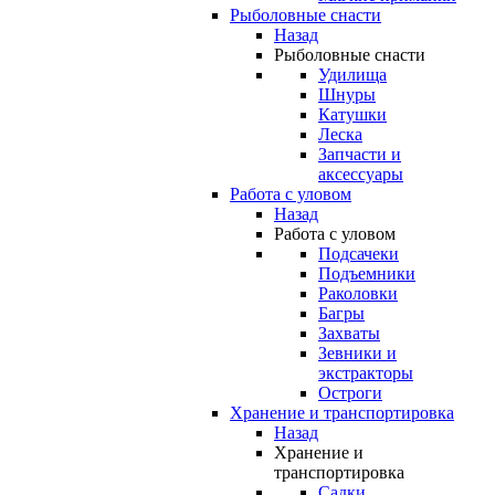
Рыболовные снасти
Назад
Рыболовные снасти
Удилища
Шнуры
Катушки
Леска
Запчасти и
аксессуары
Работа с уловом
Назад
Работа с уловом
Подсачеки
Подъемники
Раколовки
Багры
Захваты
Зевники и
экстракторы
Остроги
Хранение и транспортировка
Назад
Хранение и
транспортировка
Садки