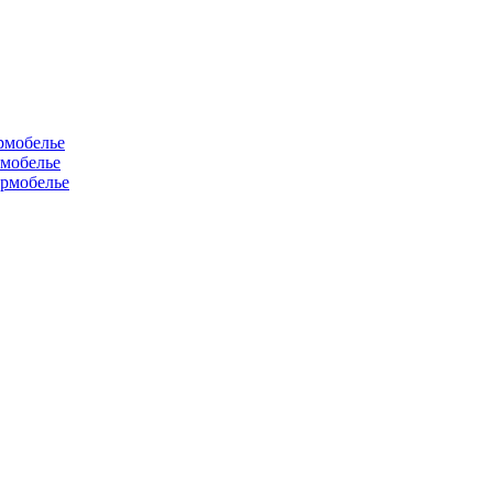
рмобелье
рмобелье
рмобелье