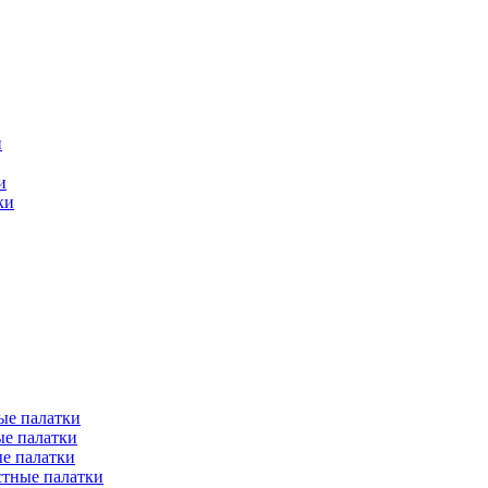
и
и
ки
ые палатки
е палатки
е палатки
тные палатки