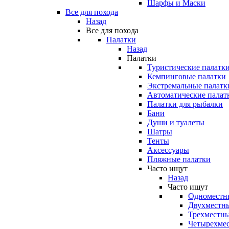
Шарфы и Маски
Все для похода
Назад
Все для похода
Палатки
Назад
Палатки
Туристические палатк
Кемпинговые палатки
Экстремальные палатк
Автоматические палат
Палатки для рыбалки
Бани
Души и туалеты
Шатры
Тенты
Аксессуары
Пляжные палатки
Часто ищут
Назад
Часто ищут
Одноместн
Двухместны
Трехместны
Четырехмес