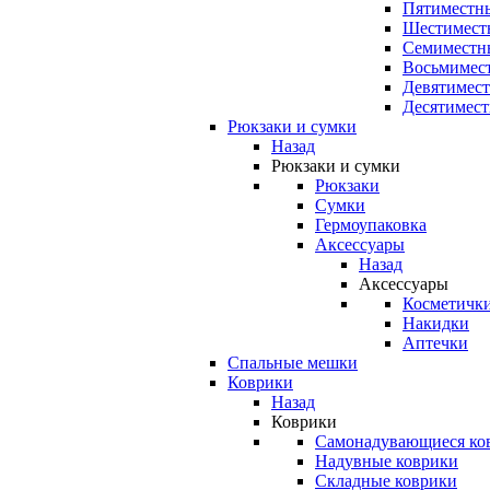
Пятиместны
Шестимест
Семиместн
Восьмимес
Девятимест
Десятимест
Рюкзаки и сумки
Назад
Рюкзаки и сумки
Рюкзаки
Сумки
Гермоупаковка
Аксессуары
Назад
Аксессуары
Косметичк
Накидки
Аптечки
Спальные мешки
Коврики
Назад
Коврики
Самонадувающиеся ко
Надувные коврики
Складные коврики