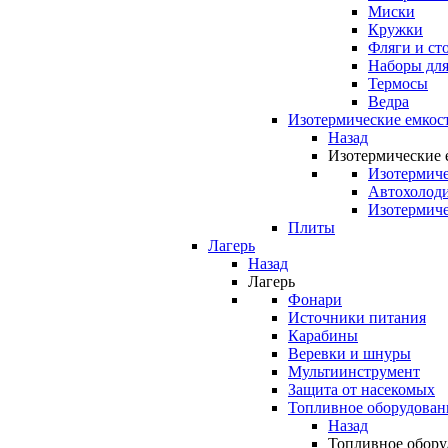
Миски
Кружки
Фляги и ст
Наборы для
Термосы
Ведра
Изотермические емкос
Назад
Изотермические 
Изотермиче
Автохолод
Изотермиче
Плиты
Лагерь
Назад
Лагерь
Фонари
Источники питания
Карабины
Веревки и шнуры
Мультиинструмент
Защита от насекомых
Топливное оборудован
Назад
Топливное обору