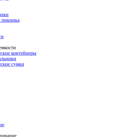
опки
 пикника
ти
емкости
ские контейнеры
ильники
ские сумки
ие
дование