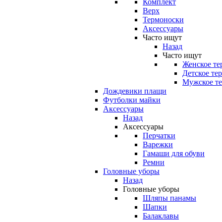
Комплект
Верх
Термоноски
Аксессуары
Часто ищут
Назад
Часто ищут
Женское те
Детское те
Мужское те
Дождевики плащи
Футболки майки
Аксессуары
Назад
Аксессуары
Перчатки
Варежки
Гамаши для обуви
Ремни
Головные уборы
Назад
Головные уборы
Шляпы панамы
Шапки
Балаклавы