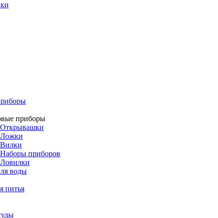
ики
приборы
овые приборы
Открывашки
Ложки
Вилки
Наборы приборов
Ловилки
ля воды
я питья
суды