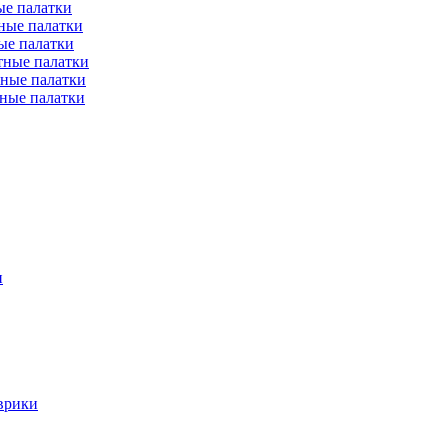
е палатки
ные палатки
ые палатки
тные палатки
ные палатки
ные палатки
и
врики