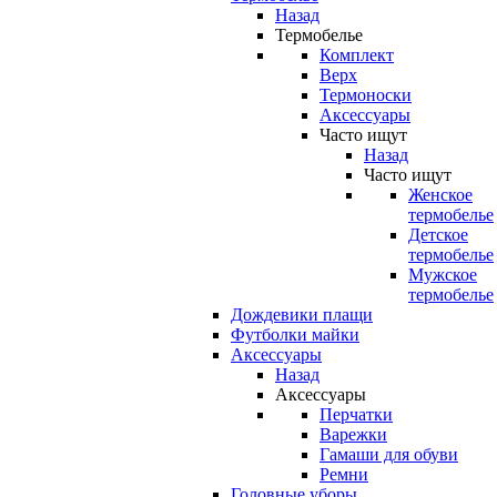
Назад
Термобелье
Комплект
Верх
Термоноски
Аксессуары
Часто ищут
Назад
Часто ищут
Женское
термобелье
Детское
термобелье
Мужское
термобелье
Дождевики плащи
Футболки майки
Аксессуары
Назад
Аксессуары
Перчатки
Варежки
Гамаши для обуви
Ремни
Головные уборы