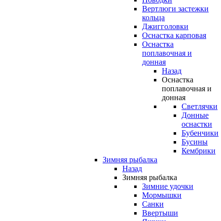
Вертлюги застежки
кольца
Джигголовки
Оснастка карповая
Оснастка
поплавочная и
донная
Назад
Оснастка
поплавочная и
донная
Светлячки
Донные
оснастки
Бубенчики
Бусины
Кембрики
Зимняя рыбалка
Назад
Зимняя рыбалка
Зимние удочки
Мормышки
Санки
Ввертыши