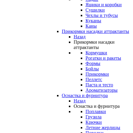
Ящики и коробки
Сушилки
Чехлы и тубусы
Куканы
Каны
Прикормки насадки аттрактанты
Назад
Прикормки насадки
аттрактанты
Кормушки
Рогатки и ракеты
Формы
Бойлы
Прикормки
Пеллетс
Паста и тесто
Ароматизаторы
Оснастка и фурнитура
Назад
Оснастка и фурнитура
Поплавки
Грузила
Крючки
Летние жерлицы
Поводки