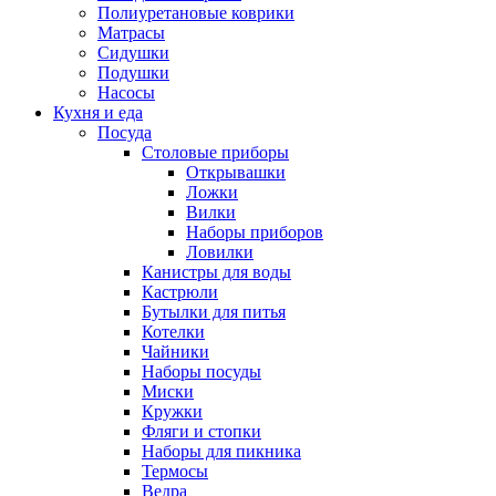
Полиуретановые коврики
Матрасы
Сидушки
Подушки
Насосы
Кухня и еда
Посуда
Столовые приборы
Открывашки
Ложки
Вилки
Наборы приборов
Ловилки
Канистры для воды
Кастрюли
Бутылки для питья
Котелки
Чайники
Наборы посуды
Миски
Кружки
Фляги и стопки
Наборы для пикника
Термосы
Ведра