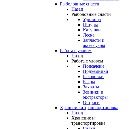
Рыболовные снасти
Назад
Рыболовные снасти
Удилища
Шнуры
Катушки
Леска
Запчасти и
аксессуары
Работа с уловом
Назад
Работа с уловом
Подсачеки
Подъемники
Раколовки
Багры
Захваты
Зевники и
экстракторы
Остроги
Хранение и транспортировка
Назад
Хранение и
транспортировка
Садки