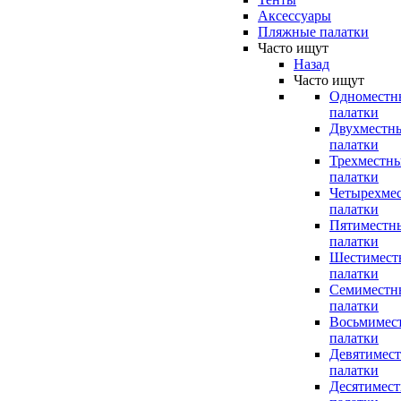
Аксессуары
Пляжные палатки
Часто ищут
Назад
Часто ищут
Одноместн
палатки
Двухместн
палатки
Трехместн
палатки
Четырехме
палатки
Пятиместн
палатки
Шестимест
палатки
Семиместн
палатки
Восьмимес
палатки
Девятимес
палатки
Десятимес