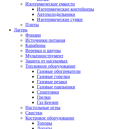
Изотермические емкости
Изотермические контейнеры
Автохолодильники
Изотермические сумки
Плиты
Лагерь
Фонари
Источники питания
Карабины
Веревки и шнуры
Мультиинструмент
Защита от насекомых
Топливное оборудование
Газовые обогреватели
Газовые горелки
Газовые резаки
Газовые паяльники
Спиртовки
Грелки
Газ Бензин
Настольные игры
Свистки
Костровое оборудование
Топоры
Лопаты