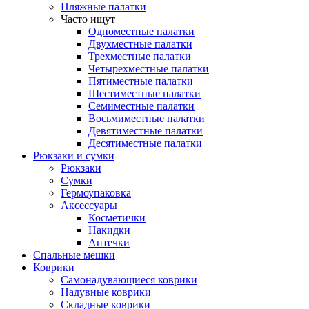
Пляжные палатки
Часто ищут
Одноместные палатки
Двухместные палатки
Трехместные палатки
Четырехместные палатки
Пятиместные палатки
Шестиместные палатки
Семиместные палатки
Восьмиместные палатки
Девятиместные палатки
Десятиместные палатки
Рюкзаки и сумки
Рюкзаки
Сумки
Гермоупаковка
Аксессуары
Косметички
Накидки
Аптечки
Спальные мешки
Коврики
Самонадувающиеся коврики
Надувные коврики
Складные коврики