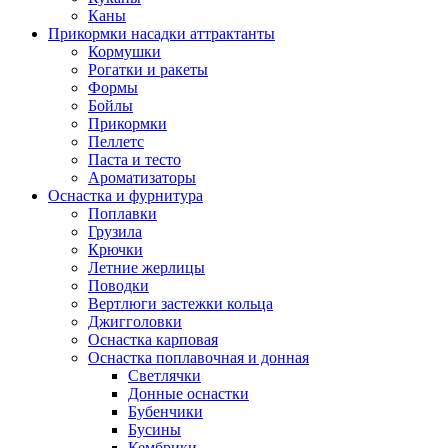
Каны
Прикормки насадки аттрактанты
Кормушки
Рогатки и ракеты
Формы
Бойлы
Прикормки
Пеллетс
Паста и тесто
Ароматизаторы
Оснастка и фурнитура
Поплавки
Грузила
Крючки
Летние жерлицы
Поводки
Вертлюги застежки кольца
Джигголовки
Оснастка карповая
Оснастка поплавочная и донная
Светлячки
Донные оснастки
Бубенчики
Бусины
Кембрики