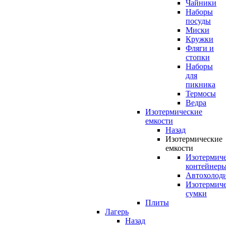
Чайники
Наборы
посуды
Миски
Кружки
Фляги и
стопки
Наборы
для
пикника
Термосы
Ведра
Изотермические
емкости
Назад
Изотермические
емкости
Изотермич
контейнер
Автохолод
Изотермич
сумки
Плиты
Лагерь
Назад