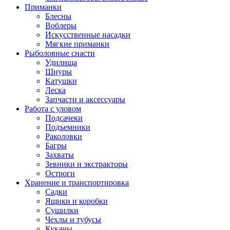
Приманки
Блесны
Воблеры
Искусственные насадки
Мягкие приманки
Рыболовные снасти
Удилища
Шнуры
Катушки
Леска
Запчасти и аксессуары
Работа с уловом
Подсачеки
Подъемники
Раколовки
Багры
Захваты
Зевники и экстракторы
Остроги
Хранение и транспортировка
Садки
Ящики и коробки
Сушилки
Чехлы и тубусы
Куканы