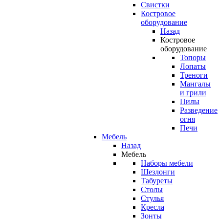
Свистки
Костровое
оборудование
Назад
Костровое
оборудование
Топоры
Лопаты
Треноги
Мангалы
и грили
Пилы
Разведение
огня
Печи
Мебель
Назад
Мебель
Наборы мебели
Шезлонги
Табуреты
Столы
Стулья
Кресла
Зонты