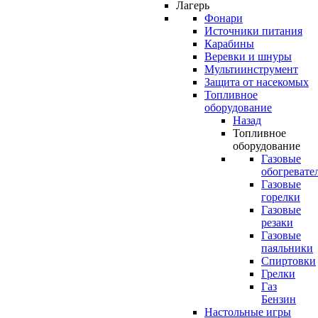
Лагерь
Фонари
Источники питания
Карабины
Веревки и шнуры
Мультиинструмент
Защита от насекомых
Топливное
оборудование
Назад
Топливное
оборудование
Газовые
обогревате
Газовые
горелки
Газовые
резаки
Газовые
паяльники
Спиртовки
Грелки
Газ
Бензин
Настольные игры