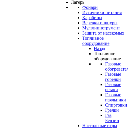
Лагерь
Фонари
Источники питания
Карабины
Веревки и шнуры
Мультиинструмент
Защита от насекомых
Топливное
оборудование
Назад
Топливное
оборудование
Газовые
обогревате
Газовые
горелки
Газовые
резаки
Газовые
паяльники
Спиртовки
Грелки
Газ
Бензин
Настольные игры