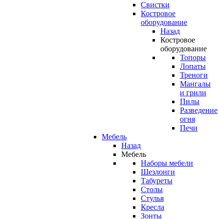
Свистки
Костровое
оборудование
Назад
Костровое
оборудование
Топоры
Лопаты
Треноги
Мангалы
и грили
Пилы
Разведение
огня
Печи
Мебель
Назад
Мебель
Наборы мебели
Шезлонги
Табуреты
Столы
Стулья
Кресла
Зонты