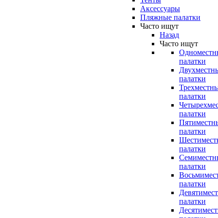
Аксессуары
Пляжные палатки
Часто ищут
Назад
Часто ищут
Одноместн
палатки
Двухместн
палатки
Трехместн
палатки
Четырехме
палатки
Пятиместн
палатки
Шестимест
палатки
Семиместн
палатки
Восьмимес
палатки
Девятимес
палатки
Десятимес