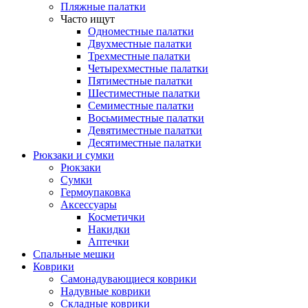
Пляжные палатки
Часто ищут
Одноместные палатки
Двухместные палатки
Трехместные палатки
Четырехместные палатки
Пятиместные палатки
Шестиместные палатки
Семиместные палатки
Восьмиместные палатки
Девятиместные палатки
Десятиместные палатки
Рюкзаки и сумки
Рюкзаки
Сумки
Гермоупаковка
Аксессуары
Косметички
Накидки
Аптечки
Спальные мешки
Коврики
Самонадувающиеся коврики
Надувные коврики
Складные коврики