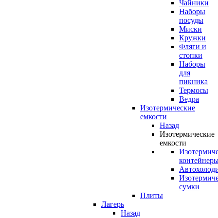
Чайники
Наборы
посуды
Миски
Кружки
Фляги и
стопки
Наборы
для
пикника
Термосы
Ведра
Изотермические
емкости
Назад
Изотермические
емкости
Изотермич
контейнер
Автохолод
Изотермич
сумки
Плиты
Лагерь
Назад