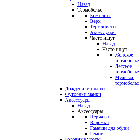
Назад
Термобелье
Комплект
Верх
Термоноски
Аксессуары
Часто ищут
Назад
Часто ищут
Женское
термобелье
Детское
термобелье
Мужское
термобелье
Дождевики плащи
Футболки майки
Аксессуары
Назад
Аксессуары
Перчатки
Варежки
Гамаши для обуви
Ремни
Головные уборы