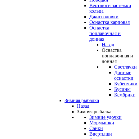
Вертлюги застежки
кольца
Джигголовки
Оснастка карповая
Оснастка
поплавочная и
донная
Назад
Оснастка
поплавочная и
донная
Светлячки
Донные
оснастки
Бубенчики
Бусины
Кембрики
Зимняя рыбалка
Назад
Зимняя рыбалка
Зимние удочки
Мормышки
Санки
Ввертыши