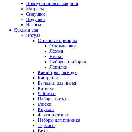
Полиуретановые коврики
Матрасы
Сидушки
Подушки
Насосы
Кухня и еда
Посуда
Столовые приборы
Открывашки
Ложки
Вилки
Наборы приборов
Ловилки
Канистры для воды
Кастрюли
Бутылки для питья
Котелки
Чайники
Наборы посуды
Миски
Кружки
Фляги и стопки
Наборы для пикника
Термосы
Ведра