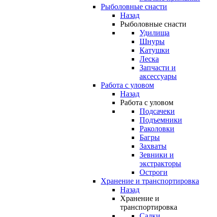
Рыболовные снасти
Назад
Рыболовные снасти
Удилища
Шнуры
Катушки
Леска
Запчасти и
аксессуары
Работа с уловом
Назад
Работа с уловом
Подсачеки
Подъемники
Раколовки
Багры
Захваты
Зевники и
экстракторы
Остроги
Хранение и транспортировка
Назад
Хранение и
транспортировка
Садки