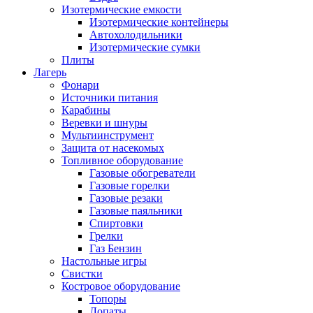
Изотермические емкости
Изотермические контейнеры
Автохолодильники
Изотермические сумки
Плиты
Лагерь
Фонари
Источники питания
Карабины
Веревки и шнуры
Мультиинструмент
Защита от насекомых
Топливное оборудование
Газовые обогреватели
Газовые горелки
Газовые резаки
Газовые паяльники
Спиртовки
Грелки
Газ Бензин
Настольные игры
Свистки
Костровое оборудование
Топоры
Лопаты