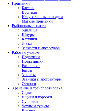
Приманки
Блесны
Воблеры
Искусственные насадки
Мягкие приманки
Рыболовные снасти
Удилища
Шнуры
Катушки
Леска
Запчасти и аксессуары
Работа с уловом
Подсачеки
Подъемники
Раколовки
Багры
Захваты
Зевники и экстракторы
Остроги
Хранение и транспортировка
Садки
Ящики и коробки
Сушилки
Чехлы и тубусы
Куканы