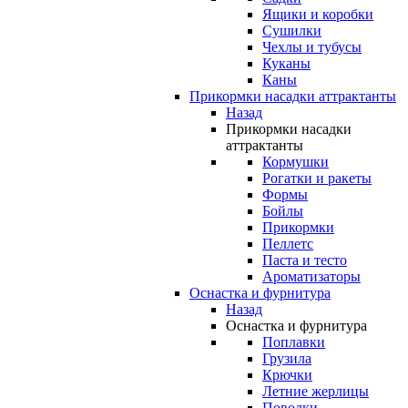
Ящики и коробки
Сушилки
Чехлы и тубусы
Куканы
Каны
Прикормки насадки аттрактанты
Назад
Прикормки насадки
аттрактанты
Кормушки
Рогатки и ракеты
Формы
Бойлы
Прикормки
Пеллетс
Паста и тесто
Ароматизаторы
Оснастка и фурнитура
Назад
Оснастка и фурнитура
Поплавки
Грузила
Крючки
Летние жерлицы
Поводки