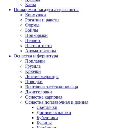
Каны
Прикормки насадки аттрактанты
Кормушки
Рогатки и ракеты
Формы
Бойлы
Прикормки
Пеллетс
Паста и тесто
Ароматизаторы
Оснастка и фурнитура
Поплавки
Грузила
Крючки
Летние жерлицы
Поводки
Вертлюги застежки кольца
Джигголовки
Оснастка карповая
Оснастка поплавочная и донная
Светлячки
Донные оснастки
Бубенчики
Бусины
Кембрики