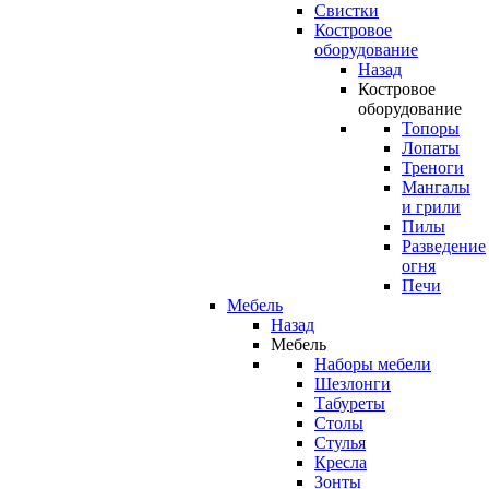
Свистки
Костровое
оборудование
Назад
Костровое
оборудование
Топоры
Лопаты
Треноги
Мангалы
и грили
Пилы
Разведение
огня
Печи
Мебель
Назад
Мебель
Наборы мебели
Шезлонги
Табуреты
Столы
Стулья
Кресла
Зонты