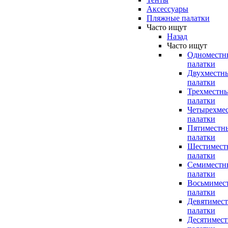
Аксессуары
Пляжные палатки
Часто ищут
Назад
Часто ищут
Одноместн
палатки
Двухместн
палатки
Трехместн
палатки
Четырехме
палатки
Пятиместн
палатки
Шестимест
палатки
Семиместн
палатки
Восьмимес
палатки
Девятимес
палатки
Десятимес