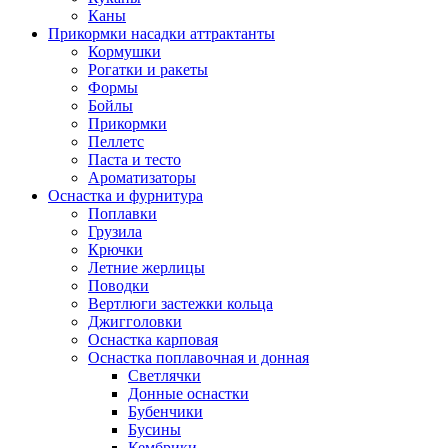
Каны
Прикормки насадки аттрактанты
Кормушки
Рогатки и ракеты
Формы
Бойлы
Прикормки
Пеллетс
Паста и тесто
Ароматизаторы
Оснастка и фурнитура
Поплавки
Грузила
Крючки
Летние жерлицы
Поводки
Вертлюги застежки кольца
Джигголовки
Оснастка карповая
Оснастка поплавочная и донная
Светлячки
Донные оснастки
Бубенчики
Бусины
Кембрики