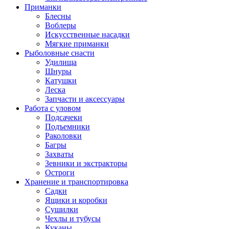
Приманки
Блесны
Воблеры
Искусственные насадки
Мягкие приманки
Рыболовные снасти
Удилища
Шнуры
Катушки
Леска
Запчасти и аксессуары
Работа с уловом
Подсачеки
Подъемники
Раколовки
Багры
Захваты
Зевники и экстракторы
Остроги
Хранение и транспортировка
Садки
Ящики и коробки
Сушилки
Чехлы и тубусы
Куканы