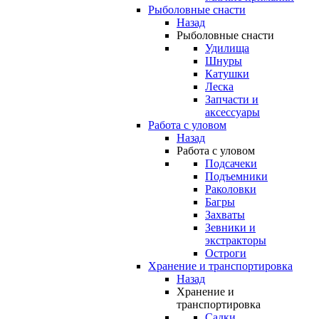
Рыболовные снасти
Назад
Рыболовные снасти
Удилища
Шнуры
Катушки
Леска
Запчасти и
аксессуары
Работа с уловом
Назад
Работа с уловом
Подсачеки
Подъемники
Раколовки
Багры
Захваты
Зевники и
экстракторы
Остроги
Хранение и транспортировка
Назад
Хранение и
транспортировка
Садки