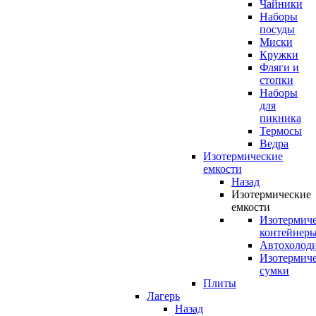
Чайники
Наборы
посуды
Миски
Кружки
Фляги и
стопки
Наборы
для
пикника
Термосы
Ведра
Изотермические
емкости
Назад
Изотермические
емкости
Изотермич
контейнер
Автохолод
Изотермич
сумки
Плиты
Лагерь
Назад