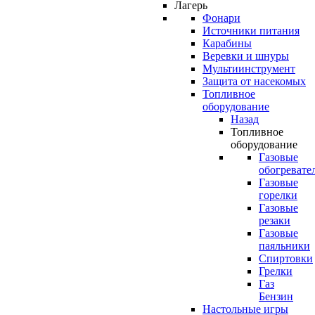
Лагерь
Фонари
Источники питания
Карабины
Веревки и шнуры
Мультиинструмент
Защита от насекомых
Топливное
оборудование
Назад
Топливное
оборудование
Газовые
обогревате
Газовые
горелки
Газовые
резаки
Газовые
паяльники
Спиртовки
Грелки
Газ
Бензин
Настольные игры