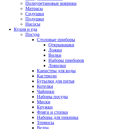
Полиуретановые коврики
Матрасы
Сидушки
Подушки
Насосы
Кухня и еда
Посуда
Столовые приборы
Открывашки
Ложки
Вилки
Наборы приборов
Ловилки
Канистры для воды
Кастрюли
Бутылки для питья
Котелки
Чайники
Наборы посуды
Миски
Кружки
Фляги и стопки
Наборы для пикника
Термосы
Ведра