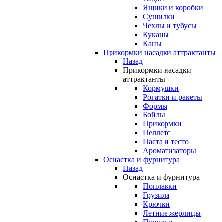
Ящики и коробки
Сушилки
Чехлы и тубусы
Куканы
Каны
Прикормки насадки аттрактанты
Назад
Прикормки насадки
аттрактанты
Кормушки
Рогатки и ракеты
Формы
Бойлы
Прикормки
Пеллетс
Паста и тесто
Ароматизаторы
Оснастка и фурнитура
Назад
Оснастка и фурнитура
Поплавки
Грузила
Крючки
Летние жерлицы
Поводки