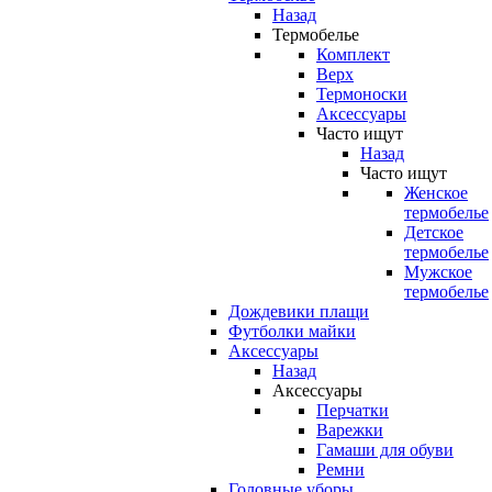
Назад
Термобелье
Комплект
Верх
Термоноски
Аксессуары
Часто ищут
Назад
Часто ищут
Женское
термобелье
Детское
термобелье
Мужское
термобелье
Дождевики плащи
Футболки майки
Аксессуары
Назад
Аксессуары
Перчатки
Варежки
Гамаши для обуви
Ремни
Головные уборы