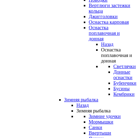
Вертлюги застежки
кольца
Джигголовки
Оснастка карповая
Оснастка
поплавочная и
донная
Назад
Оснастка
поплавочная и
донная
Светлячки
Донные
оснастки
Бубенчики
Бусины
Кембрики
Зимняя рыбалка
Назад
Зимняя рыбалка
Зимние удочки
Мормышки
Санки
Ввертыши