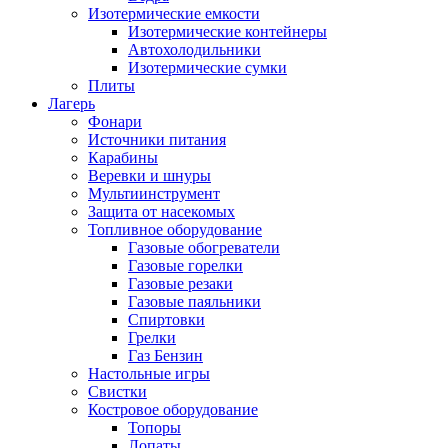
Изотермические емкости
Изотермические контейнеры
Автохолодильники
Изотермические сумки
Плиты
Лагерь
Фонари
Источники питания
Карабины
Веревки и шнуры
Мультиинструмент
Защита от насекомых
Топливное оборудование
Газовые обогреватели
Газовые горелки
Газовые резаки
Газовые паяльники
Спиртовки
Грелки
Газ Бензин
Настольные игры
Свистки
Костровое оборудование
Топоры
Лопаты