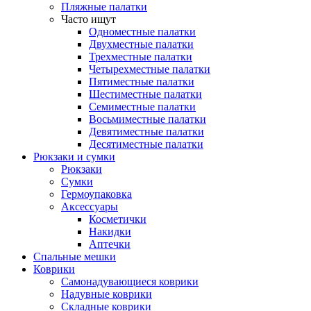
Пляжные палатки
Часто ищут
Одноместные палатки
Двухместные палатки
Трехместные палатки
Четырехместные палатки
Пятиместные палатки
Шестиместные палатки
Семиместные палатки
Восьмиместные палатки
Девятиместные палатки
Десятиместные палатки
Рюкзаки и сумки
Рюкзаки
Сумки
Гермоупаковка
Аксессуары
Косметички
Накидки
Аптечки
Спальные мешки
Коврики
Самонадувающиеся коврики
Надувные коврики
Складные коврики