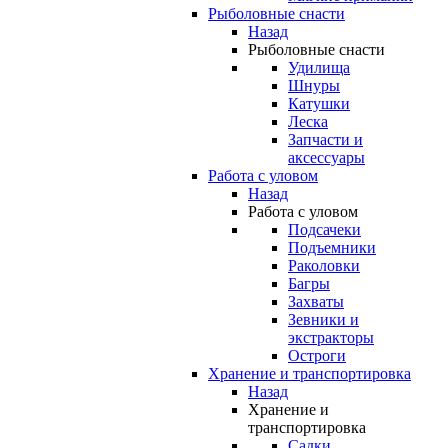
Рыболовные снасти
Назад
Рыболовные снасти
Удилища
Шнуры
Катушки
Леска
Запчасти и
аксессуары
Работа с уловом
Назад
Работа с уловом
Подсачеки
Подъемники
Раколовки
Багры
Захваты
Зевники и
экстракторы
Остроги
Хранение и транспортировка
Назад
Хранение и
транспортировка
Садки