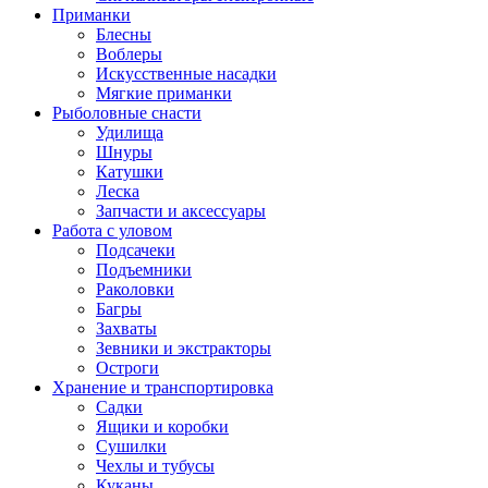
Приманки
Блесны
Воблеры
Искусственные насадки
Мягкие приманки
Рыболовные снасти
Удилища
Шнуры
Катушки
Леска
Запчасти и аксессуары
Работа с уловом
Подсачеки
Подъемники
Раколовки
Багры
Захваты
Зевники и экстракторы
Остроги
Хранение и транспортировка
Садки
Ящики и коробки
Сушилки
Чехлы и тубусы
Куканы