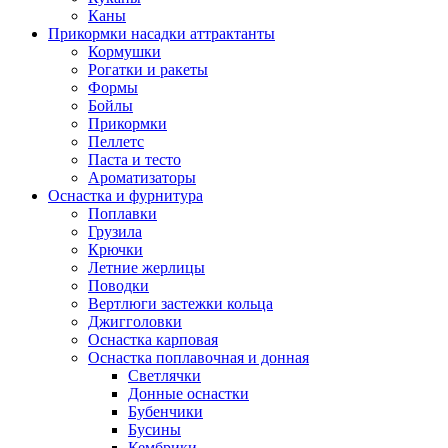
Каны
Прикормки насадки аттрактанты
Кормушки
Рогатки и ракеты
Формы
Бойлы
Прикормки
Пеллетс
Паста и тесто
Ароматизаторы
Оснастка и фурнитура
Поплавки
Грузила
Крючки
Летние жерлицы
Поводки
Вертлюги застежки кольца
Джигголовки
Оснастка карповая
Оснастка поплавочная и донная
Светлячки
Донные оснастки
Бубенчики
Бусины
Кембрики