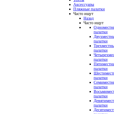
Аксессуары
Пляжные палатки
Часто ищут
Назад
Часто ищут
Одноместн
палатки
Двухместн
палатки
Трехместн
палатки
Четырехме
палатки
Пятиместн
палатки
Шестимест
палатки
Семиместн
палатки
Восьмимес
палатки
Девятимес
палатки
Десятимес