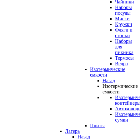
Чайники
Наборы
посуды
Миски
Кружки
Фляги и
стопки
Наборы
для
пикника
Термосы
Ведра
Изотермические
емкости
Назад
Изотермические
емкости
Изотермич
контейнер
Автохолод
Изотермич
сумки
Плиты
Лагерь
Назад