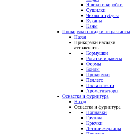
Ящики и коробки
Сушилки
Чехлы и тубусы
Куканы
Каны
Прикормки насадки аттрактанты
Назад
Прикормки насадки
аттрактанты
Кормушки
Рогатки и ракеты
Формы
Бойлы
Прикормки
Пеллетс
Паста и тесто
Ароматизаторы
Оснастка и фурнитура
Назад
Оснастка и фурнитура
Поплавки
Грузила
Крючки
Летние жерлицы
Поводки