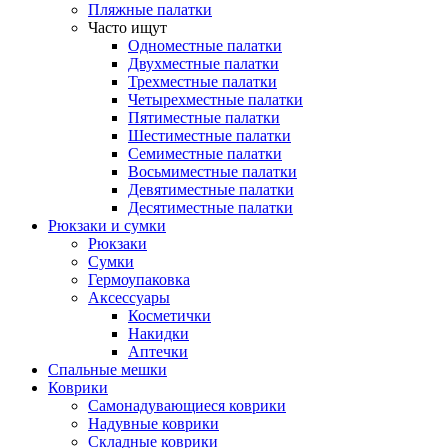
Пляжные палатки
Часто ищут
Одноместные палатки
Двухместные палатки
Трехместные палатки
Четырехместные палатки
Пятиместные палатки
Шестиместные палатки
Семиместные палатки
Восьмиместные палатки
Девятиместные палатки
Десятиместные палатки
Рюкзаки и сумки
Рюкзаки
Сумки
Гермоупаковка
Аксессуары
Косметички
Накидки
Аптечки
Спальные мешки
Коврики
Самонадувающиеся коврики
Надувные коврики
Складные коврики