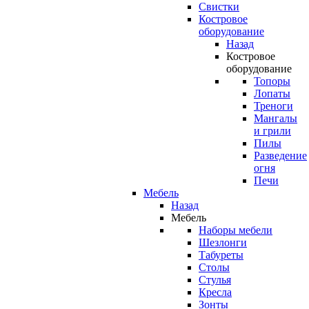
Свистки
Костровое
оборудование
Назад
Костровое
оборудование
Топоры
Лопаты
Треноги
Мангалы
и грили
Пилы
Разведение
огня
Печи
Мебель
Назад
Мебель
Наборы мебели
Шезлонги
Табуреты
Столы
Стулья
Кресла
Зонты