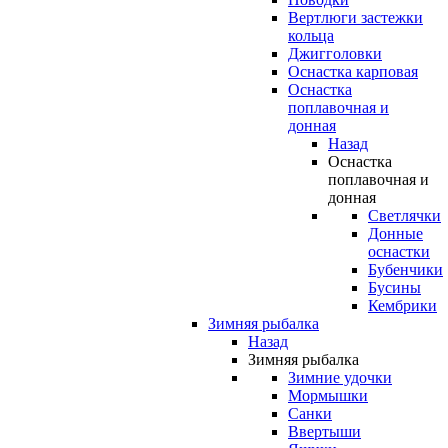
Вертлюги застежки
кольца
Джигголовки
Оснастка карповая
Оснастка
поплавочная и
донная
Назад
Оснастка
поплавочная и
донная
Светлячки
Донные
оснастки
Бубенчики
Бусины
Кембрики
Зимняя рыбалка
Назад
Зимняя рыбалка
Зимние удочки
Мормышки
Санки
Ввертыши