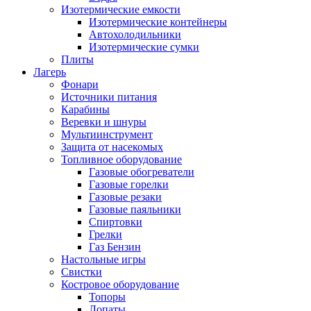
Изотермические емкости
Изотермические контейнеры
Автохолодильники
Изотермические сумки
Плиты
Лагерь
Фонари
Источники питания
Карабины
Веревки и шнуры
Мультиинструмент
Защита от насекомых
Топливное оборудование
Газовые обогреватели
Газовые горелки
Газовые резаки
Газовые паяльники
Спиртовки
Грелки
Газ Бензин
Настольные игры
Свистки
Костровое оборудование
Топоры
Лопаты