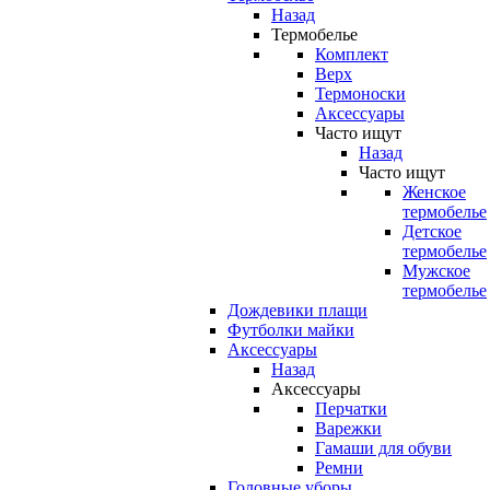
Назад
Термобелье
Комплект
Верх
Термоноски
Аксессуары
Часто ищут
Назад
Часто ищут
Женское
термобелье
Детское
термобелье
Мужское
термобелье
Дождевики плащи
Футболки майки
Аксессуары
Назад
Аксессуары
Перчатки
Варежки
Гамаши для обуви
Ремни
Головные уборы