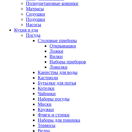
Полиуретановые коврики
Матрасы
Сидушки
Подушки
Насосы
Кухня и еда
Посуда
Столовые приборы
Открывашки
Ложки
Вилки
Наборы приборов
Ловилки
Канистры для воды
Кастрюли
Бутылки для питья
Котелки
Чайники
Наборы посуды
Миски
Кружки
Фляги и стопки
Наборы для пикника
Термосы
Ведра