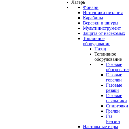
Лагерь
Фонари
Источники питания
Карабины
Веревки и шнуры
Мультиинструмент
Защита от насекомых
Топливное
оборудование
Назад
Топливное
оборудование
Газовые
обогревате
Газовые
горелки
Газовые
резаки
Газовые
паяльники
Спиртовки
Грелки
Газ
Бензин
Настольные игры