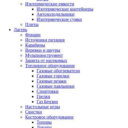
Изотермические емкости
Изотермические контейнеры
Автохолодильники
Изотермические сумки
Плиты
Лагерь
Фонари
Источники питания
Карабины
Веревки и шнуры
Мультиинструмент
Защита от насекомых
Топливное оборудование
Газовые обогреватели
Газовые горелки
Газовые резаки
Газовые паяльники
Спиртовки
Грелки
Газ Бензин
Настольные игры
Свистки
Костровое оборудование
Топоры
Лопаты