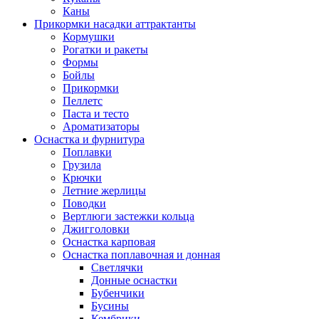
Каны
Прикормки насадки аттрактанты
Кормушки
Рогатки и ракеты
Формы
Бойлы
Прикормки
Пеллетс
Паста и тесто
Ароматизаторы
Оснастка и фурнитура
Поплавки
Грузила
Крючки
Летние жерлицы
Поводки
Вертлюги застежки кольца
Джигголовки
Оснастка карповая
Оснастка поплавочная и донная
Светлячки
Донные оснастки
Бубенчики
Бусины
Кембрики