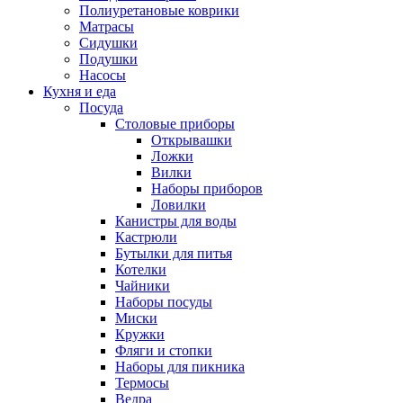
Полиуретановые коврики
Матрасы
Сидушки
Подушки
Насосы
Кухня и еда
Посуда
Столовые приборы
Открывашки
Ложки
Вилки
Наборы приборов
Ловилки
Канистры для воды
Кастрюли
Бутылки для питья
Котелки
Чайники
Наборы посуды
Миски
Кружки
Фляги и стопки
Наборы для пикника
Термосы
Ведра