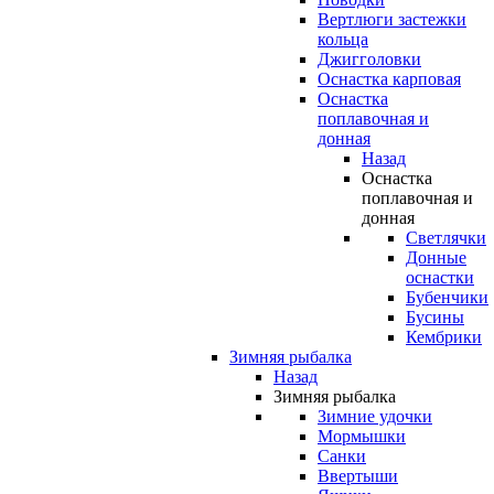
Вертлюги застежки
кольца
Джигголовки
Оснастка карповая
Оснастка
поплавочная и
донная
Назад
Оснастка
поплавочная и
донная
Светлячки
Донные
оснастки
Бубенчики
Бусины
Кембрики
Зимняя рыбалка
Назад
Зимняя рыбалка
Зимние удочки
Мормышки
Санки
Ввертыши