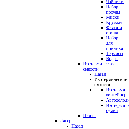
Чайники
Наборы
посуды
Миски
Кружки
Фляги и
стопки
Наборы
для
пикника
Термосы
Ведра
Изотермические
емкости
Назад
Изотермические
емкости
Изотермич
контейнер
Автохолод
Изотермич
сумки
Плиты
Лагерь
Назад