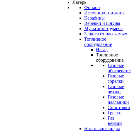
Лагерь
Фонари
Источники питания
Карабины
Веревки и шнуры
Мультиинструмент
Защита от насекомых
Топливное
оборудование
Назад
Топливное
оборудование
Газовые
обогревате
Газовые
горелки
Газовые
резаки
Газовые
паяльники
Спиртовки
Грелки
Газ
Бензин
Настольные игры