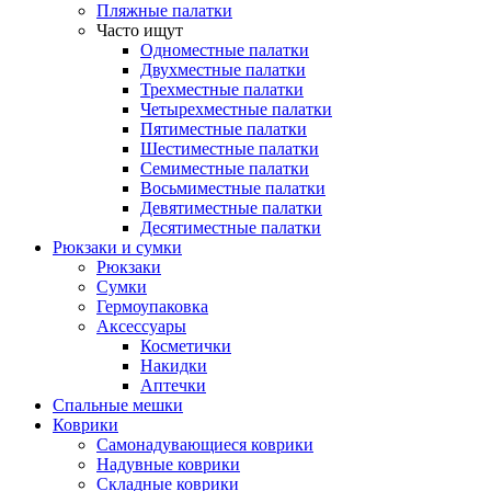
Пляжные палатки
Часто ищут
Одноместные палатки
Двухместные палатки
Трехместные палатки
Четырехместные палатки
Пятиместные палатки
Шестиместные палатки
Семиместные палатки
Восьмиместные палатки
Девятиместные палатки
Десятиместные палатки
Рюкзаки и сумки
Рюкзаки
Сумки
Гермоупаковка
Аксессуары
Косметички
Накидки
Аптечки
Спальные мешки
Коврики
Самонадувающиеся коврики
Надувные коврики
Складные коврики