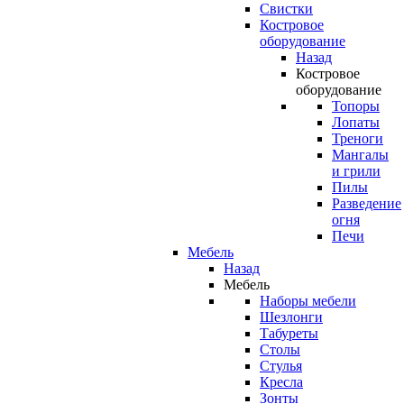
Свистки
Костровое
оборудование
Назад
Костровое
оборудование
Топоры
Лопаты
Треноги
Мангалы
и грили
Пилы
Разведение
огня
Печи
Мебель
Назад
Мебель
Наборы мебели
Шезлонги
Табуреты
Столы
Стулья
Кресла
Зонты