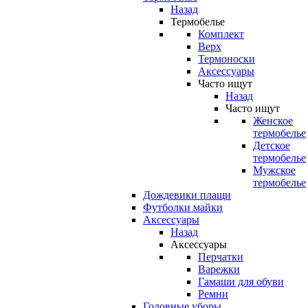
Назад
Термобелье
Комплект
Верх
Термоноски
Аксессуары
Часто ищут
Назад
Часто ищут
Женское
термобелье
Детское
термобелье
Мужское
термобелье
Дождевики плащи
Футболки майки
Аксессуары
Назад
Аксессуары
Перчатки
Варежки
Гамаши для обуви
Ремни
Головные уборы