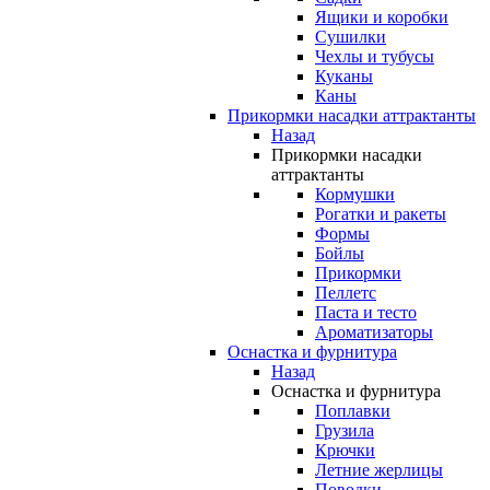
Ящики и коробки
Сушилки
Чехлы и тубусы
Куканы
Каны
Прикормки насадки аттрактанты
Назад
Прикормки насадки
аттрактанты
Кормушки
Рогатки и ракеты
Формы
Бойлы
Прикормки
Пеллетс
Паста и тесто
Ароматизаторы
Оснастка и фурнитура
Назад
Оснастка и фурнитура
Поплавки
Грузила
Крючки
Летние жерлицы
Поводки