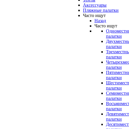
Аксессуары
Пляжные палатки
Часто ищут
Назад
Часто ищут
Одноместн
палатки
Двухместн
палатки
Трехместн
палатки
Четырехме
палатки
Пятиместн
палатки
Шестимест
палатки
Семиместн
палатки
Восьмимес
палатки
Девятимес
палатки
Десятимес