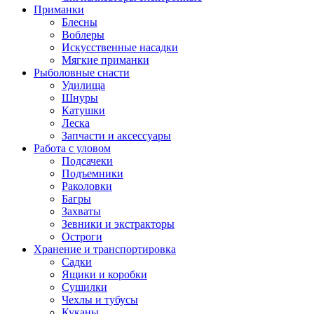
Приманки
Блесны
Воблеры
Искусственные насадки
Мягкие приманки
Рыболовные снасти
Удилища
Шнуры
Катушки
Леска
Запчасти и аксессуары
Работа с уловом
Подсачеки
Подъемники
Раколовки
Багры
Захваты
Зевники и экстракторы
Остроги
Хранение и транспортировка
Садки
Ящики и коробки
Сушилки
Чехлы и тубусы
Куканы