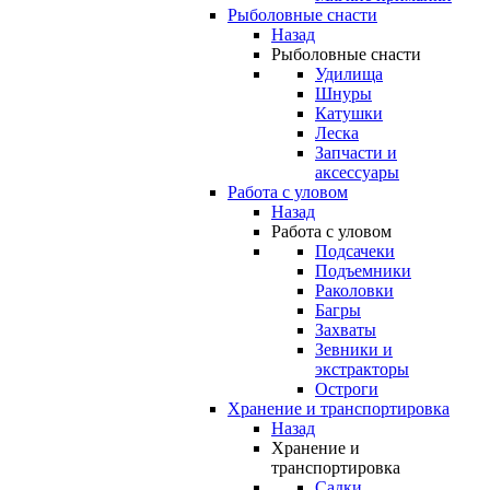
Рыболовные снасти
Назад
Рыболовные снасти
Удилища
Шнуры
Катушки
Леска
Запчасти и
аксессуары
Работа с уловом
Назад
Работа с уловом
Подсачеки
Подъемники
Раколовки
Багры
Захваты
Зевники и
экстракторы
Остроги
Хранение и транспортировка
Назад
Хранение и
транспортировка
Садки