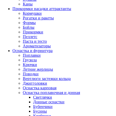
Каны
Прикормки насадки аттрактанты
Кормушки
Рогатки и ракеты
Формы
Бойлы
Прикормки
Пеллетс
Паста и тесто
Ароматизаторы
Оснастка и фурнитура
Поплавки
Грузила
Крючки
Летние жерлицы
Поводки
Вертлюги застежки кольца
Джигголовки
Оснастка карповая
Оснастка поплавочная и донная
Светлячки
Донные оснастки
Бубенчики
Бусины
Кембрики