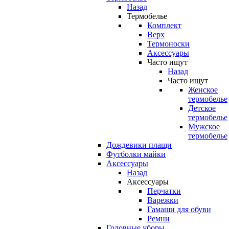
Назад
Термобелье
Комплект
Верх
Термоноски
Аксессуары
Часто ищут
Назад
Часто ищут
Женское
термобелье
Детское
термобелье
Мужское
термобелье
Дождевики плащи
Футболки майки
Аксессуары
Назад
Аксессуары
Перчатки
Варежки
Гамаши для обуви
Ремни
Головные уборы