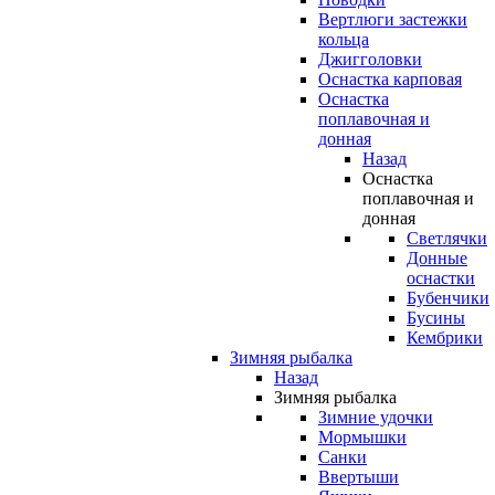
Вертлюги застежки
кольца
Джигголовки
Оснастка карповая
Оснастка
поплавочная и
донная
Назад
Оснастка
поплавочная и
донная
Светлячки
Донные
оснастки
Бубенчики
Бусины
Кембрики
Зимняя рыбалка
Назад
Зимняя рыбалка
Зимние удочки
Мормышки
Санки
Ввертыши