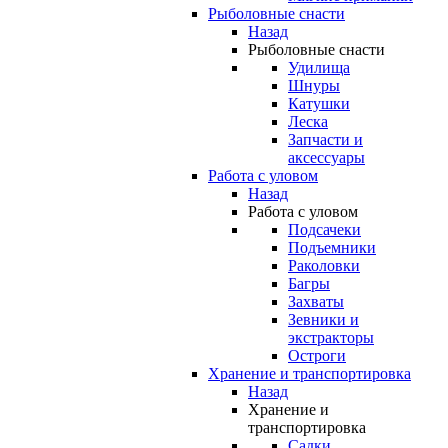
Рыболовные снасти
Назад
Рыболовные снасти
Удилища
Шнуры
Катушки
Леска
Запчасти и
аксессуары
Работа с уловом
Назад
Работа с уловом
Подсачеки
Подъемники
Раколовки
Багры
Захваты
Зевники и
экстракторы
Остроги
Хранение и транспортировка
Назад
Хранение и
транспортировка
Садки