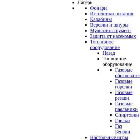
Лагерь
Фонари
Источники питания
Карабины
Веревки и шнуры
Мультиинструмент
Защита от насекомых
Топливное
оборудование
Назад
Топливное
оборудование
Газовые
обогревате
Газовые
горелки
Газовые
резаки
Газовые
паяльники
Спиртовки
Грелки
Газ
Бензин
Настольные игры