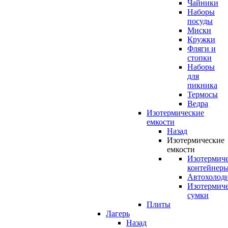
Чайники
Наборы
посуды
Миски
Кружки
Фляги и
стопки
Наборы
для
пикника
Термосы
Ведра
Изотермические
емкости
Назад
Изотермические
емкости
Изотермич
контейнер
Автохолод
Изотермич
сумки
Плиты
Лагерь
Назад