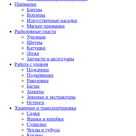
Приманки
Блесны
Воблеры
Искусственные насадки
Мягкие приманки
Рыболовные снасти
Удилища
Шнуры
Катушки
Леска
Запчасти и аксессуары
Работа с уловом
Подсачеки
Подъемники
Раколовки
Багры
Захваты
Зевники и экстракторы
Остроги
Хранение и транспортировка
Садки
Ящики и коробки
Сушилки
Чехлы и тубусы
Куканы