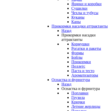
Ящики и коробки
Сушилки
Чехлы и тубусы
Куканы
Каны
Прикормки насадки аттрактанты
Назад
Прикормки насадки
аттрактанты
Кормушки
Рогатки и ракеты
Формы
Бойлы
Прикормки
Пеллетс
Паста и тесто
Ароматизаторы
Оснастка и фурнитура
Назад
Оснастка и фурнитура
Поплавки
Грузила
Крючки
Летние жерлицы
Поводки