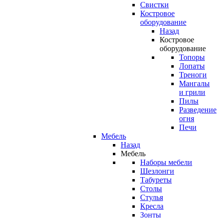
Свистки
Костровое
оборудование
Назад
Костровое
оборудование
Топоры
Лопаты
Треноги
Мангалы
и грили
Пилы
Разведение
огня
Печи
Мебель
Назад
Мебель
Наборы мебели
Шезлонги
Табуреты
Столы
Стулья
Кресла
Зонты