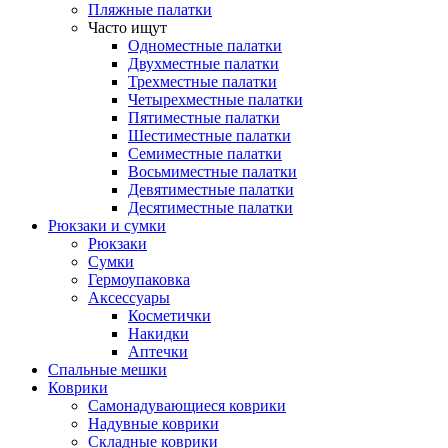
Пляжные палатки
Часто ищут
Одноместные палатки
Двухместные палатки
Трехместные палатки
Четырехместные палатки
Пятиместные палатки
Шестиместные палатки
Семиместные палатки
Восьмиместные палатки
Девятиместные палатки
Десятиместные палатки
Рюкзаки и сумки
Рюкзаки
Сумки
Гермоупаковка
Аксессуары
Косметички
Накидки
Аптечки
Спальные мешки
Коврики
Самонадувающиеся коврики
Надувные коврики
Складные коврики