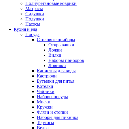
Полиуретановые коврики
Матрасы
Сидушки
Подушки
Насосы
Кухня и еда
Посуда
Столовые приборы
Открывашки
Ложки
Вилки
Наборы приборов
Ловилки
Канистры для воды
Кастрюли
Бутылки для питья
Котелки
Чайники
Наборы посуды
Миски
Кружки
Фляги и стопки
Наборы для пикника
Термосы
Ведра