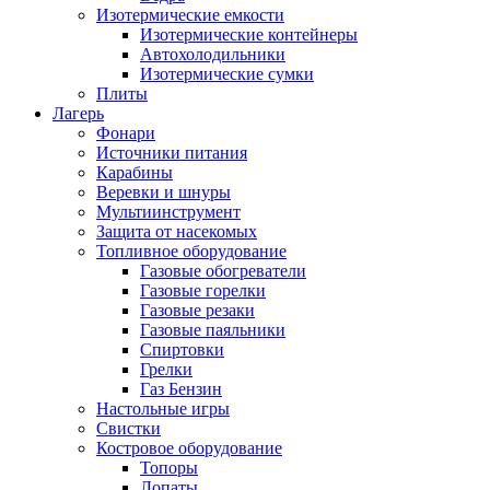
Изотермические емкости
Изотермические контейнеры
Автохолодильники
Изотермические сумки
Плиты
Лагерь
Фонари
Источники питания
Карабины
Веревки и шнуры
Мультиинструмент
Защита от насекомых
Топливное оборудование
Газовые обогреватели
Газовые горелки
Газовые резаки
Газовые паяльники
Спиртовки
Грелки
Газ Бензин
Настольные игры
Свистки
Костровое оборудование
Топоры
Лопаты