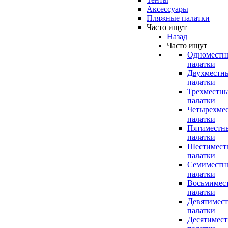
Аксессуары
Пляжные палатки
Часто ищут
Назад
Часто ищут
Одноместн
палатки
Двухместн
палатки
Трехместн
палатки
Четырехме
палатки
Пятиместн
палатки
Шестимест
палатки
Семиместн
палатки
Восьмимес
палатки
Девятимес
палатки
Десятимес