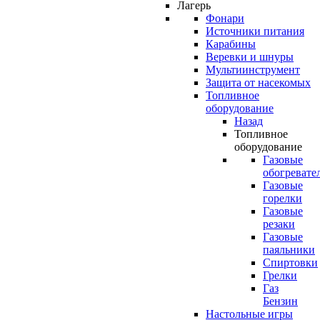
Лагерь
Фонари
Источники питания
Карабины
Веревки и шнуры
Мультиинструмент
Защита от насекомых
Топливное
оборудование
Назад
Топливное
оборудование
Газовые
обогревате
Газовые
горелки
Газовые
резаки
Газовые
паяльники
Спиртовки
Грелки
Газ
Бензин
Настольные игры