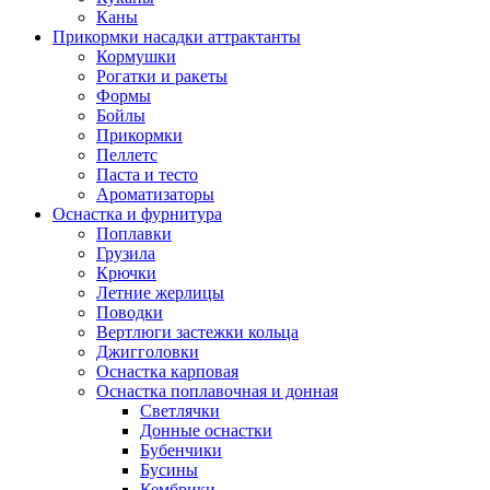
Каны
Прикормки насадки аттрактанты
Кормушки
Рогатки и ракеты
Формы
Бойлы
Прикормки
Пеллетс
Паста и тесто
Ароматизаторы
Оснастка и фурнитура
Поплавки
Грузила
Крючки
Летние жерлицы
Поводки
Вертлюги застежки кольца
Джигголовки
Оснастка карповая
Оснастка поплавочная и донная
Светлячки
Донные оснастки
Бубенчики
Бусины
Кембрики