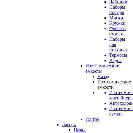
Чайники
Наборы
посуды
Миски
Кружки
Фляги и
стопки
Наборы
для
пикника
Термосы
Ведра
Изотермические
емкости
Назад
Изотермические
емкости
Изотермич
контейнер
Автохолод
Изотермич
сумки
Плиты
Лагерь
Назад