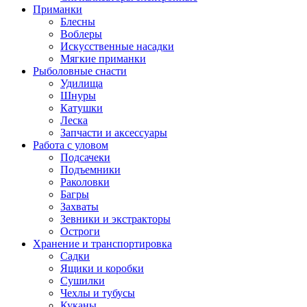
Приманки
Блесны
Воблеры
Искусственные насадки
Мягкие приманки
Рыболовные снасти
Удилища
Шнуры
Катушки
Леска
Запчасти и аксессуары
Работа с уловом
Подсачеки
Подъемники
Раколовки
Багры
Захваты
Зевники и экстракторы
Остроги
Хранение и транспортировка
Садки
Ящики и коробки
Сушилки
Чехлы и тубусы
Куканы