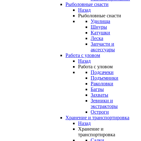
Рыболовные снасти
Назад
Рыболовные снасти
Удилища
Шнуры
Катушки
Леска
Запчасти и
аксессуары
Работа с уловом
Назад
Работа с уловом
Подсачеки
Подъемники
Раколовки
Багры
Захваты
Зевники и
экстракторы
Остроги
Хранение и транспортировка
Назад
Хранение и
транспортировка
Садки