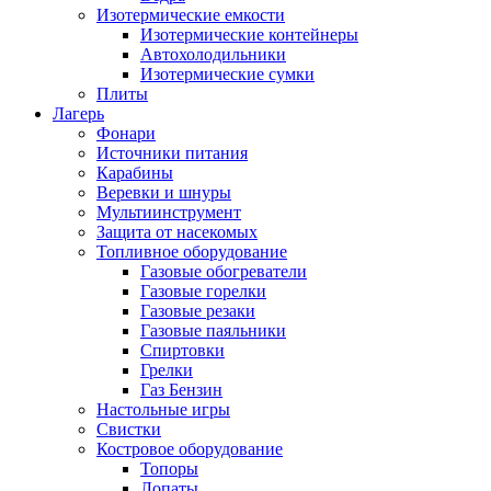
Изотермические емкости
Изотермические контейнеры
Автохолодильники
Изотермические сумки
Плиты
Лагерь
Фонари
Источники питания
Карабины
Веревки и шнуры
Мультиинструмент
Защита от насекомых
Топливное оборудование
Газовые обогреватели
Газовые горелки
Газовые резаки
Газовые паяльники
Спиртовки
Грелки
Газ Бензин
Настольные игры
Свистки
Костровое оборудование
Топоры
Лопаты