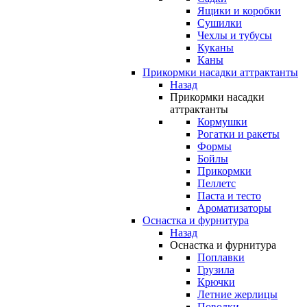
Ящики и коробки
Сушилки
Чехлы и тубусы
Куканы
Каны
Прикормки насадки аттрактанты
Назад
Прикормки насадки
аттрактанты
Кормушки
Рогатки и ракеты
Формы
Бойлы
Прикормки
Пеллетс
Паста и тесто
Ароматизаторы
Оснастка и фурнитура
Назад
Оснастка и фурнитура
Поплавки
Грузила
Крючки
Летние жерлицы
Поводки