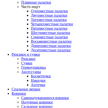
Пляжные палатки
Часто ищут
Одноместные палатки
Двухместные палатки
Трехместные палатки
Четырехместные палатки
Пятиместные палатки
Шестиместные палатки
Семиместные палатки
Восьмиместные палатки
Девятиместные палатки
Десятиместные палатки
Рюкзаки и сумки
Рюкзаки
Сумки
Гермоупаковка
Аксессуары
Косметички
Накидки
Аптечки
Спальные мешки
Коврики
Самонадувающиеся коврики
Надувные коврики
Складные коврики