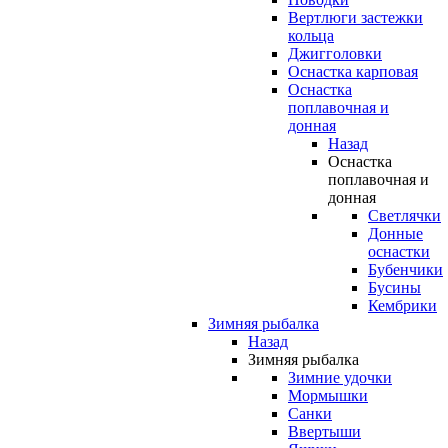
Вертлюги застежки
кольца
Джигголовки
Оснастка карповая
Оснастка
поплавочная и
донная
Назад
Оснастка
поплавочная и
донная
Светлячки
Донные
оснастки
Бубенчики
Бусины
Кембрики
Зимняя рыбалка
Назад
Зимняя рыбалка
Зимние удочки
Мормышки
Санки
Ввертыши