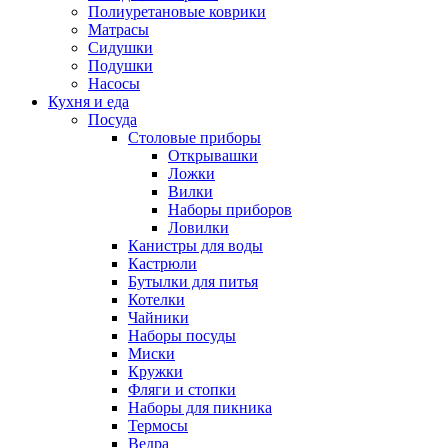
Полиуретановые коврики
Матрасы
Сидушки
Подушки
Насосы
Кухня и еда
Посуда
Столовые приборы
Открывашки
Ложки
Вилки
Наборы приборов
Ловилки
Канистры для воды
Кастрюли
Бутылки для питья
Котелки
Чайники
Наборы посуды
Миски
Кружки
Фляги и стопки
Наборы для пикника
Термосы
Ведра