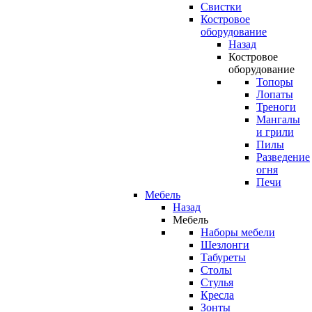
Свистки
Костровое
оборудование
Назад
Костровое
оборудование
Топоры
Лопаты
Треноги
Мангалы
и грили
Пилы
Разведение
огня
Печи
Мебель
Назад
Мебель
Наборы мебели
Шезлонги
Табуреты
Столы
Стулья
Кресла
Зонты