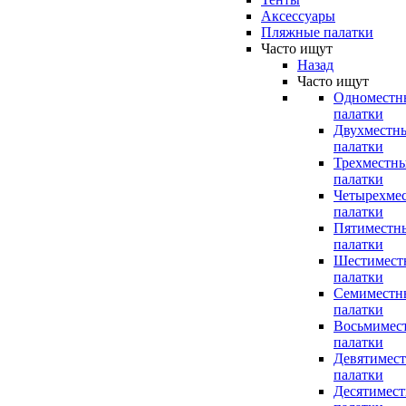
Аксессуары
Пляжные палатки
Часто ищут
Назад
Часто ищут
Одноместн
палатки
Двухместн
палатки
Трехместн
палатки
Четырехме
палатки
Пятиместн
палатки
Шестимест
палатки
Семиместн
палатки
Восьмимес
палатки
Девятимес
палатки
Десятимес