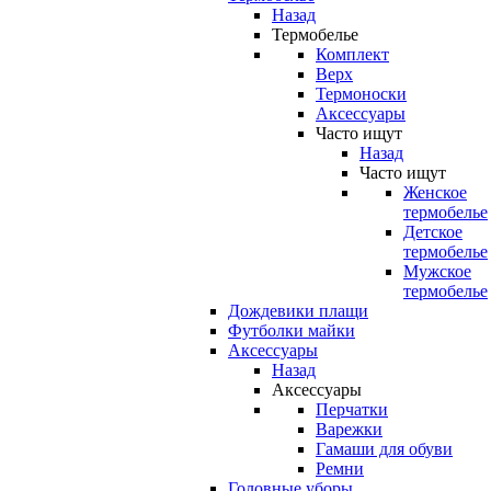
Назад
Термобелье
Комплект
Верх
Термоноски
Аксессуары
Часто ищут
Назад
Часто ищут
Женское
термобелье
Детское
термобелье
Мужское
термобелье
Дождевики плащи
Футболки майки
Аксессуары
Назад
Аксессуары
Перчатки
Варежки
Гамаши для обуви
Ремни
Головные уборы