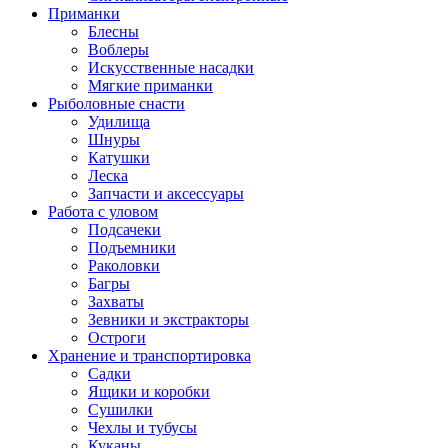
Приманки
Блесны
Воблеры
Искусственные насадки
Мягкие приманки
Рыболовные снасти
Удилища
Шнуры
Катушки
Леска
Запчасти и аксессуары
Работа с уловом
Подсачеки
Подъемники
Раколовки
Багры
Захваты
Зевники и экстракторы
Остроги
Хранение и транспортировка
Садки
Ящики и коробки
Сушилки
Чехлы и тубусы
Куканы