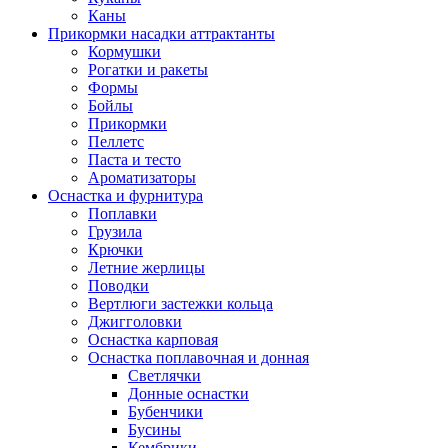
Каны
Прикормки насадки аттрактанты
Кормушки
Рогатки и ракеты
Формы
Бойлы
Прикормки
Пеллетс
Паста и тесто
Ароматизаторы
Оснастка и фурнитура
Поплавки
Грузила
Крючки
Летние жерлицы
Поводки
Вертлюги застежки кольца
Джигголовки
Оснастка карповая
Оснастка поплавочная и донная
Светлячки
Донные оснастки
Бубенчики
Бусины
Кембрики