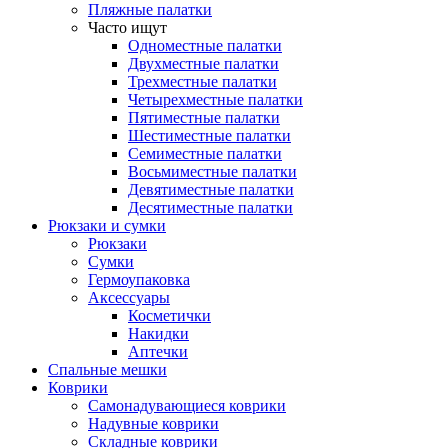
Пляжные палатки
Часто ищут
Одноместные палатки
Двухместные палатки
Трехместные палатки
Четырехместные палатки
Пятиместные палатки
Шестиместные палатки
Семиместные палатки
Восьмиместные палатки
Девятиместные палатки
Десятиместные палатки
Рюкзаки и сумки
Рюкзаки
Сумки
Гермоупаковка
Аксессуары
Косметички
Накидки
Аптечки
Спальные мешки
Коврики
Самонадувающиеся коврики
Надувные коврики
Складные коврики