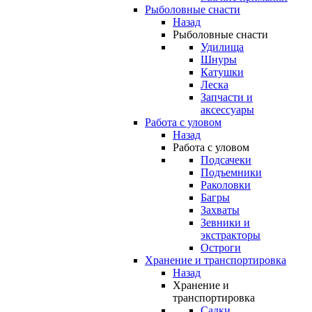
Рыболовные снасти
Назад
Рыболовные снасти
Удилища
Шнуры
Катушки
Леска
Запчасти и
аксессуары
Работа с уловом
Назад
Работа с уловом
Подсачеки
Подъемники
Раколовки
Багры
Захваты
Зевники и
экстракторы
Остроги
Хранение и транспортировка
Назад
Хранение и
транспортировка
Садки