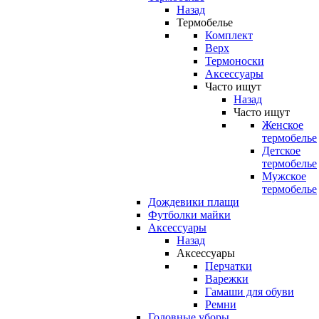
Назад
Термобелье
Комплект
Верх
Термоноски
Аксессуары
Часто ищут
Назад
Часто ищут
Женское
термобелье
Детское
термобелье
Мужское
термобелье
Дождевики плащи
Футболки майки
Аксессуары
Назад
Аксессуары
Перчатки
Варежки
Гамаши для обуви
Ремни
Головные уборы