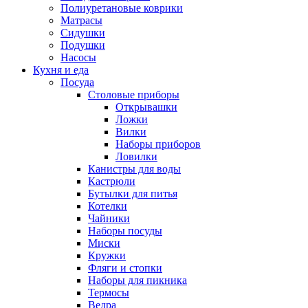
Полиуретановые коврики
Матрасы
Сидушки
Подушки
Насосы
Кухня и еда
Посуда
Столовые приборы
Открывашки
Ложки
Вилки
Наборы приборов
Ловилки
Канистры для воды
Кастрюли
Бутылки для питья
Котелки
Чайники
Наборы посуды
Миски
Кружки
Фляги и стопки
Наборы для пикника
Термосы
Ведра