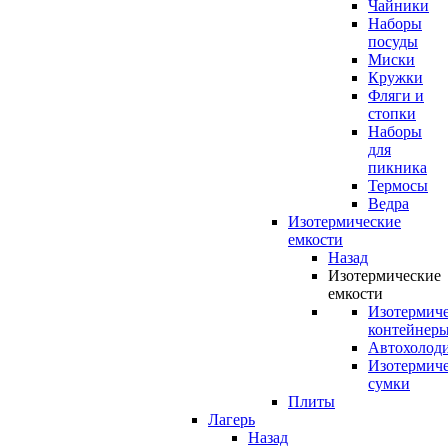
Чайники
Наборы
посуды
Миски
Кружки
Фляги и
стопки
Наборы
для
пикника
Термосы
Ведра
Изотермические
емкости
Назад
Изотермические
емкости
Изотермич
контейнер
Автохолод
Изотермич
сумки
Плиты
Лагерь
Назад