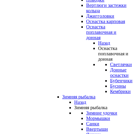
Вертлюги застежки
кольца
Джигголовки
Оснастка карповая
Оснастка
поплавочная и
донная
Назад
Оснастка
поплавочная и
донная
Светлячки
Донные
оснастки
Бубенчики
Бусины
Кембрики
Зимняя рыбалка
Назад
Зимняя рыбалка
Зимние удочки
Мормышки
Санки
Ввертыши