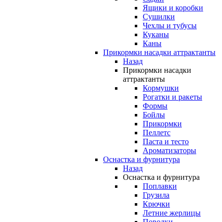
Ящики и коробки
Сушилки
Чехлы и тубусы
Куканы
Каны
Прикормки насадки аттрактанты
Назад
Прикормки насадки
аттрактанты
Кормушки
Рогатки и ракеты
Формы
Бойлы
Прикормки
Пеллетс
Паста и тесто
Ароматизаторы
Оснастка и фурнитура
Назад
Оснастка и фурнитура
Поплавки
Грузила
Крючки
Летние жерлицы
Поводки