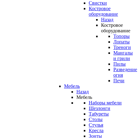
Свистки
Костровое
оборудование
Назад
Костровое
оборудование
Топоры
Лопаты
Треноги
Мангалы
и грили
Пилы
Разведение
огня
Печи
Мебель
Назад
Мебель
Наборы мебели
Шезлонги
Табуреты
Столы
Стулья
Кресла
Зонты