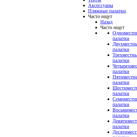
Аксессуары
Пляжные палатки
Часто ищут
Назад
Часто ищут
Одноместн
палатки
Двухместн
палатки
Трехместн
палатки
Четырехме
палатки
Пятиместн
палатки
Шестимест
палатки
Семиместн
палатки
Восьмимес
палатки
Девятимес
палатки
Десятимес