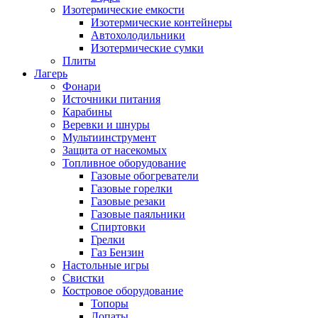
Изотермические емкости
Изотермические контейнеры
Автохолодильники
Изотермические сумки
Плиты
Лагерь
Фонари
Источники питания
Карабины
Веревки и шнуры
Мультиинструмент
Защита от насекомых
Топливное оборудование
Газовые обогреватели
Газовые горелки
Газовые резаки
Газовые паяльники
Спиртовки
Грелки
Газ Бензин
Настольные игры
Свистки
Костровое оборудование
Топоры
Лопаты