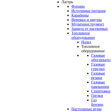
Лагерь
Фонари
Источники питания
Карабины
Веревки и шнуры
Мультиинструмент
Защита от насекомых
Топливное
оборудование
Назад
Топливное
оборудование
Газовые
обогревате
Газовые
горелки
Газовые
резаки
Газовые
паяльники
Спиртовки
Грелки
Газ
Бензин
Настольные игры