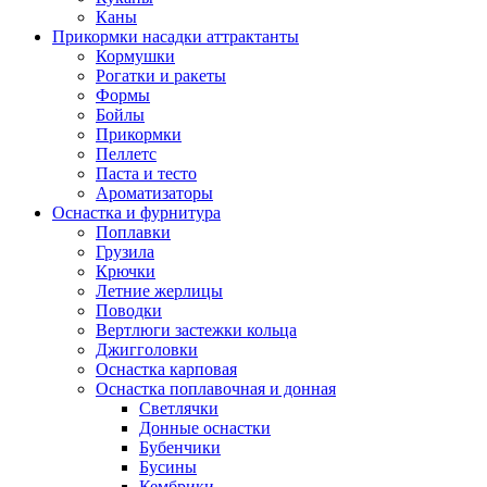
Каны
Прикормки насадки аттрактанты
Кормушки
Рогатки и ракеты
Формы
Бойлы
Прикормки
Пеллетс
Паста и тесто
Ароматизаторы
Оснастка и фурнитура
Поплавки
Грузила
Крючки
Летние жерлицы
Поводки
Вертлюги застежки кольца
Джигголовки
Оснастка карповая
Оснастка поплавочная и донная
Светлячки
Донные оснастки
Бубенчики
Бусины
Кембрики