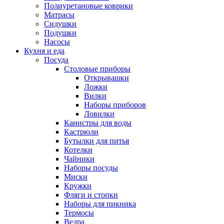
Полиуретановые коврики
Матрасы
Сидушки
Подушки
Насосы
Кухня и еда
Посуда
Столовые приборы
Открывашки
Ложки
Вилки
Наборы приборов
Ловилки
Канистры для воды
Кастрюли
Бутылки для питья
Котелки
Чайники
Наборы посуды
Миски
Кружки
Фляги и стопки
Наборы для пикника
Термосы
Ведра