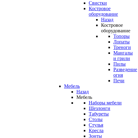
Свистки
Костровое
оборудование
Назад
Костровое
оборудование
Топоры
Лопаты
Треноги
Мангалы
и грили
Пилы
Разведение
огня
Печи
Мебель
Назад
Мебель
Наборы мебели
Шезлонги
Табуреты
Столы
Стулья
Кресла
Зонты