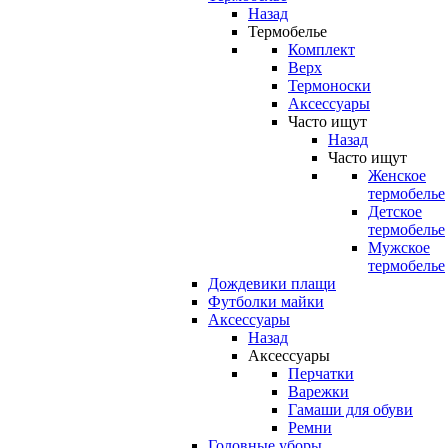
Назад
Термобелье
Комплект
Верх
Термоноски
Аксессуары
Часто ищут
Назад
Часто ищут
Женское
термобелье
Детское
термобелье
Мужское
термобелье
Дождевики плащи
Футболки майки
Аксессуары
Назад
Аксессуары
Перчатки
Варежки
Гамаши для обуви
Ремни
Головные уборы