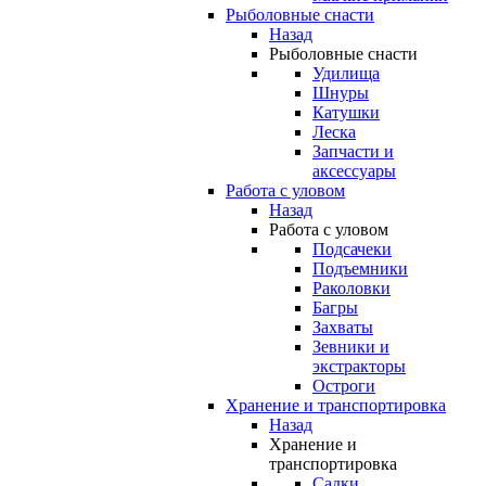
Рыболовные снасти
Назад
Рыболовные снасти
Удилища
Шнуры
Катушки
Леска
Запчасти и
аксессуары
Работа с уловом
Назад
Работа с уловом
Подсачеки
Подъемники
Раколовки
Багры
Захваты
Зевники и
экстракторы
Остроги
Хранение и транспортировка
Назад
Хранение и
транспортировка
Садки