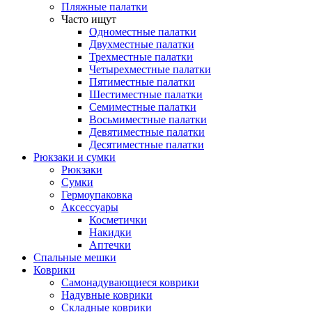
Пляжные палатки
Часто ищут
Одноместные палатки
Двухместные палатки
Трехместные палатки
Четырехместные палатки
Пятиместные палатки
Шестиместные палатки
Семиместные палатки
Восьмиместные палатки
Девятиместные палатки
Десятиместные палатки
Рюкзаки и сумки
Рюкзаки
Сумки
Гермоупаковка
Аксессуары
Косметички
Накидки
Аптечки
Спальные мешки
Коврики
Самонадувающиеся коврики
Надувные коврики
Складные коврики