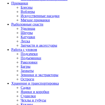
Приманки
Блесны
Воблеры
Искусственные насадки
Мягкие приманки
Рыболовные снасти
Удилища
Шнуры
Катушки
Леска
Запчасти и аксессуары
Работа с уловом
Подсачеки
Подъемники
Раколовки
Багры
Захваты
Зевники и экстракторы
Остроги
Хранение и транспортировка
Садки
Ящики и коробки
Сушилки
Чехлы и тубусы
Куканы