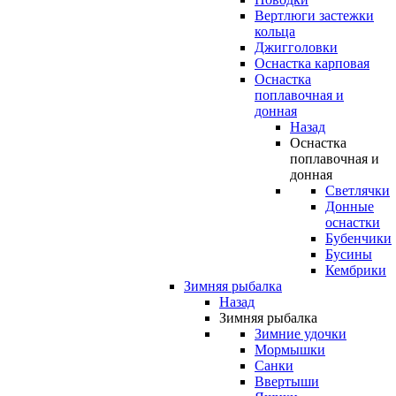
Вертлюги застежки
кольца
Джигголовки
Оснастка карповая
Оснастка
поплавочная и
донная
Назад
Оснастка
поплавочная и
донная
Светлячки
Донные
оснастки
Бубенчики
Бусины
Кембрики
Зимняя рыбалка
Назад
Зимняя рыбалка
Зимние удочки
Мормышки
Санки
Ввертыши