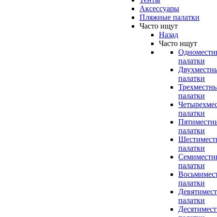
Аксессуары
Пляжные палатки
Часто ищут
Назад
Часто ищут
Одноместн
палатки
Двухместн
палатки
Трехместн
палатки
Четырехме
палатки
Пятиместн
палатки
Шестимест
палатки
Семиместн
палатки
Восьмимес
палатки
Девятимес
палатки
Десятимес