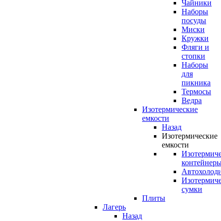
Чайники
Наборы
посуды
Миски
Кружки
Фляги и
стопки
Наборы
для
пикника
Термосы
Ведра
Изотермические
емкости
Назад
Изотермические
емкости
Изотермич
контейнер
Автохолод
Изотермич
сумки
Плиты
Лагерь
Назад