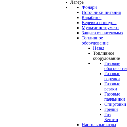
Лагерь
Фонари
Источники питания
Карабины
Веревки и шнуры
Мультиинструмент
Защита от насекомых
Топливное
оборудование
Назад
Топливное
оборудование
Газовые
обогревате
Газовые
горелки
Газовые
резаки
Газовые
паяльники
Спиртовки
Грелки
Газ
Бензин
Настольные игры