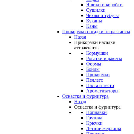
Ящики и коробки
Сушилки
Чехлы и тубусы
Куканы
Каны
Прикормки насадки аттрактанты
Назад
Прикормки насадки
аттрактанты
Кормушки
Рогатки и ракеты
Формы
Бойлы
Прикормки
Пеллетс
Паста и тесто
Ароматизаторы
Оснастка и фурнитура
Назад
Оснастка и фурнитура
Поплавки
Грузила
Крючки
Летние жерлицы
Поводки