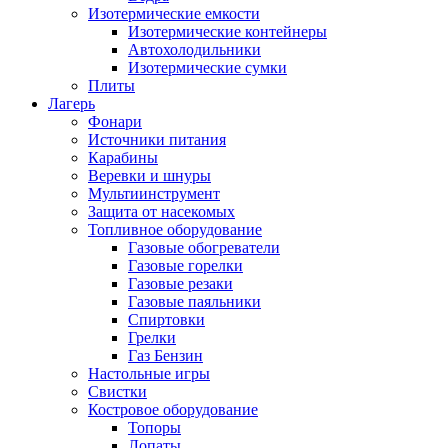
Изотермические емкости
Изотермические контейнеры
Автохолодильники
Изотермические сумки
Плиты
Лагерь
Фонари
Источники питания
Карабины
Веревки и шнуры
Мультиинструмент
Защита от насекомых
Топливное оборудование
Газовые обогреватели
Газовые горелки
Газовые резаки
Газовые паяльники
Спиртовки
Грелки
Газ Бензин
Настольные игры
Свистки
Костровое оборудование
Топоры
Лопаты