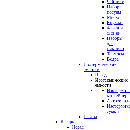
Чайники
Наборы
посуды
Миски
Кружки
Фляги и
стопки
Наборы
для
пикника
Термосы
Ведра
Изотермические
емкости
Назад
Изотермические
емкости
Изотермич
контейнер
Автохолод
Изотермич
сумки
Плиты
Лагерь
Назад