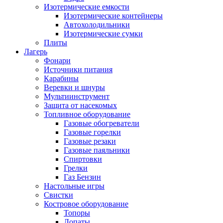
Изотермические емкости
Изотермические контейнеры
Автохолодильники
Изотермические сумки
Плиты
Лагерь
Фонари
Источники питания
Карабины
Веревки и шнуры
Мультиинструмент
Защита от насекомых
Топливное оборудование
Газовые обогреватели
Газовые горелки
Газовые резаки
Газовые паяльники
Спиртовки
Грелки
Газ Бензин
Настольные игры
Свистки
Костровое оборудование
Топоры
Лопаты