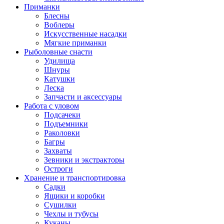
Приманки
Блесны
Воблеры
Искусственные насадки
Мягкие приманки
Рыболовные снасти
Удилища
Шнуры
Катушки
Леска
Запчасти и аксессуары
Работа с уловом
Подсачеки
Подъемники
Раколовки
Багры
Захваты
Зевники и экстракторы
Остроги
Хранение и транспортировка
Садки
Ящики и коробки
Сушилки
Чехлы и тубусы
Куканы