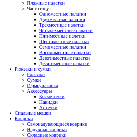
Пляжные палатки
Часто ищут
Одноместные палатки
Двухместные палатки
Трехместные палатки
Четырехместные палатки
Пятиместные палатки
Шестиместные палатки
Семиместные палатки
Восьмиместные палатки
Девятиместные палатки
Десятиместные палатки
Рюкзаки и сумки
Рюкзаки
Сумки
Гермоупаковка
Аксессуары
Косметички
Накидки
Аптечки
Спальные мешки
Коврики
Самонадувающиеся коврики
Надувные коврики
Складные коврики