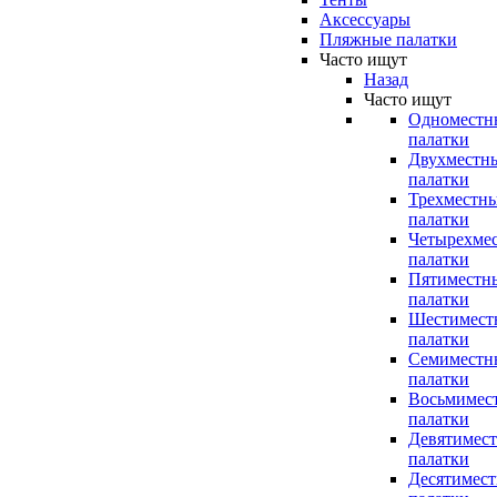
Аксессуары
Пляжные палатки
Часто ищут
Назад
Часто ищут
Одноместн
палатки
Двухместн
палатки
Трехместн
палатки
Четырехме
палатки
Пятиместн
палатки
Шестимест
палатки
Семиместн
палатки
Восьмимес
палатки
Девятимес
палатки
Десятимес