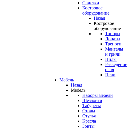
Свистки
Костровое
оборудование
Назад
Костровое
оборудование
Топоры
Лопаты
Треноги
Мангалы
и грили
Пилы
Разведение
огня
Печи
Мебель
Назад
Мебель
Наборы мебели
Шезлонги
Табуреты
Столы
Стулья
Кресла
Зонты