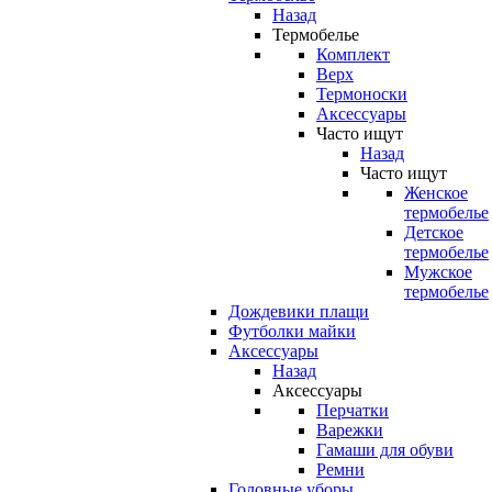
Назад
Термобелье
Комплект
Верх
Термоноски
Аксессуары
Часто ищут
Назад
Часто ищут
Женское
термобелье
Детское
термобелье
Мужское
термобелье
Дождевики плащи
Футболки майки
Аксессуары
Назад
Аксессуары
Перчатки
Варежки
Гамаши для обуви
Ремни
Головные уборы