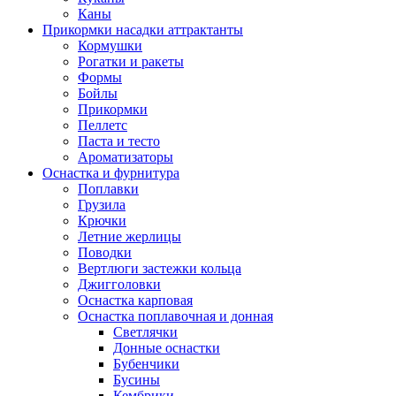
Каны
Прикормки насадки аттрактанты
Кормушки
Рогатки и ракеты
Формы
Бойлы
Прикормки
Пеллетс
Паста и тесто
Ароматизаторы
Оснастка и фурнитура
Поплавки
Грузила
Крючки
Летние жерлицы
Поводки
Вертлюги застежки кольца
Джигголовки
Оснастка карповая
Оснастка поплавочная и донная
Светлячки
Донные оснастки
Бубенчики
Бусины
Кембрики