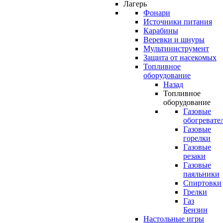
Лагерь
Фонари
Источники питания
Карабины
Веревки и шнуры
Мультиинструмент
Защита от насекомых
Топливное
оборудование
Назад
Топливное
оборудование
Газовые
обогревате
Газовые
горелки
Газовые
резаки
Газовые
паяльники
Спиртовки
Грелки
Газ
Бензин
Настольные игры