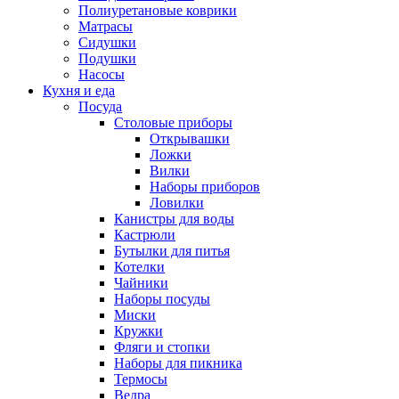
Полиуретановые коврики
Матрасы
Сидушки
Подушки
Насосы
Кухня и еда
Посуда
Столовые приборы
Открывашки
Ложки
Вилки
Наборы приборов
Ловилки
Канистры для воды
Кастрюли
Бутылки для питья
Котелки
Чайники
Наборы посуды
Миски
Кружки
Фляги и стопки
Наборы для пикника
Термосы
Ведра