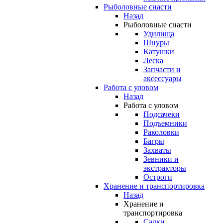
Рыболовные снасти
Назад
Рыболовные снасти
Удилища
Шнуры
Катушки
Леска
Запчасти и
аксессуары
Работа с уловом
Назад
Работа с уловом
Подсачеки
Подъемники
Раколовки
Багры
Захваты
Зевники и
экстракторы
Остроги
Хранение и транспортировка
Назад
Хранение и
транспортировка
Садки