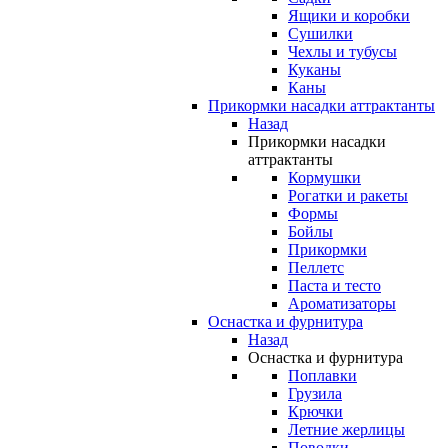
Ящики и коробки
Сушилки
Чехлы и тубусы
Куканы
Каны
Прикормки насадки аттрактанты
Назад
Прикормки насадки
аттрактанты
Кормушки
Рогатки и ракеты
Формы
Бойлы
Прикормки
Пеллетс
Паста и тесто
Ароматизаторы
Оснастка и фурнитура
Назад
Оснастка и фурнитура
Поплавки
Грузила
Крючки
Летние жерлицы
Поводки