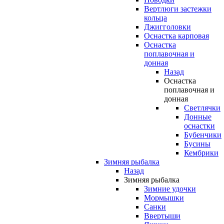
Вертлюги застежки
кольца
Джигголовки
Оснастка карповая
Оснастка
поплавочная и
донная
Назад
Оснастка
поплавочная и
донная
Светлячки
Донные
оснастки
Бубенчики
Бусины
Кембрики
Зимняя рыбалка
Назад
Зимняя рыбалка
Зимние удочки
Мормышки
Санки
Ввертыши