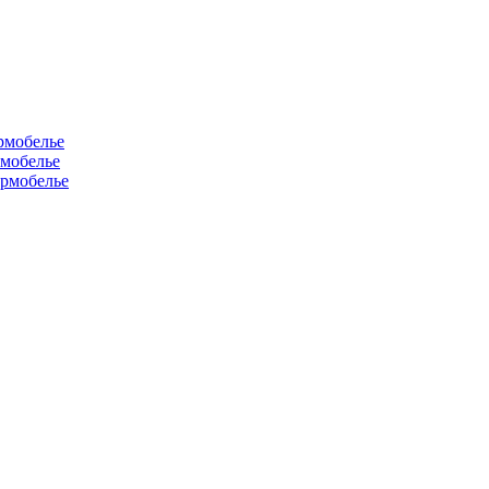
рмобелье
рмобелье
рмобелье