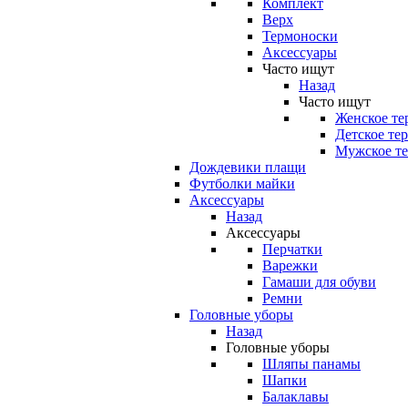
Комплект
Верх
Термоноски
Аксессуары
Часто ищут
Назад
Часто ищут
Женское те
Детское те
Мужское те
Дождевики плащи
Футболки майки
Аксессуары
Назад
Аксессуары
Перчатки
Варежки
Гамаши для обуви
Ремни
Головные уборы
Назад
Головные уборы
Шляпы панамы
Шапки
Балаклавы