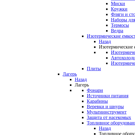
Миски
Кружки
Фляги и ст
Наборы для
Термосы
Ведра
Изотермические емкос
Назад
Изотермические 
Изотермиче
Автохолод
Изотермиче
Плиты
Лагерь
Назад
Лагерь
Фонари
Источники питания
Карабины
Веревки и шнуры
Мультиинструмент
Защита от насекомых
Топливное оборудован
Назад
Топливное обору