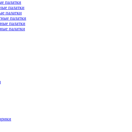
е палатки
ные палатки
ые палатки
тные палатки
ные палатки
ные палатки
и
врики