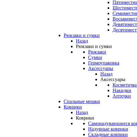
Пятиместны
Шестимест
Семиместн
Восьмимес
Девятимест
Десятимест
Рюкзаки и сумки
Назад
Рюкзаки и сумки
Рюкзаки
Сумки
Гермоупаковка
Аксессуары
Назад
Аксессуары
Косметичк
Накидки
Аптечки
Спальные мешки
Коврики
Назад
Коврики
Самонадувающиеся ко
Надувные коврики
Складные коврики