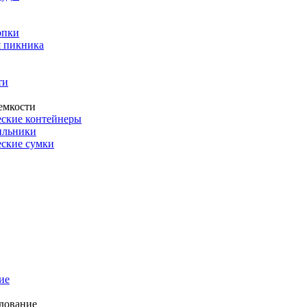
опки
 пикника
ти
емкости
ские контейнеры
ильники
ские сумки
ие
дование