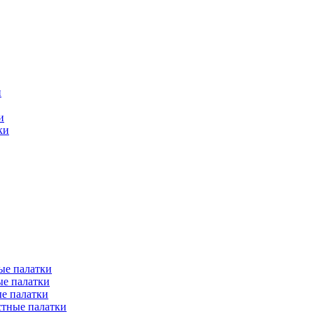
и
и
ки
ые палатки
е палатки
е палатки
тные палатки