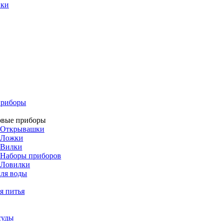
ики
приборы
овые приборы
Открывашки
Ложки
Вилки
Наборы приборов
Ловилки
ля воды
я питья
суды