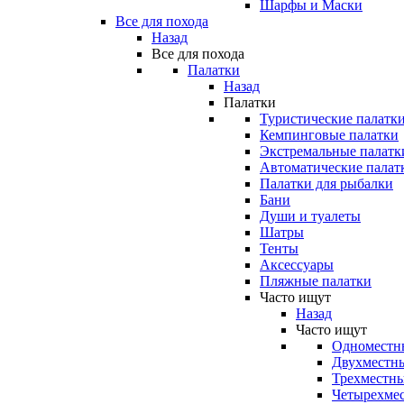
Шарфы и Маски
Все для похода
Назад
Все для похода
Палатки
Назад
Палатки
Туристические палатк
Кемпинговые палатки
Экстремальные палатк
Автоматические палат
Палатки для рыбалки
Бани
Души и туалеты
Шатры
Тенты
Аксессуары
Пляжные палатки
Часто ищут
Назад
Часто ищут
Одноместн
Двухместны
Трехместны
Четырехмес