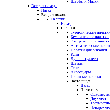
Шарфы и Маски
Все для похода
Назад
Все для похода
Палатки
Назад
Палатки
Туристические палатк
Кемпинговые палатки
Экстремальные палатк
Автоматические палат
Палатки для рыбалки
Бани
Души и туалеты
Шатры
Тенты
Аксессуары
Пляжные палатки
Часто ищут
Назад
Часто ищут
Одноместн
Двухместны
Трехместны
Четырехмес