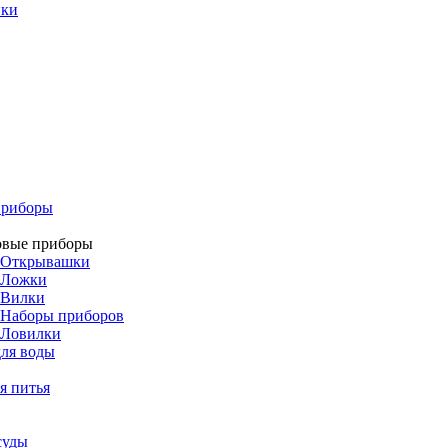
ики
приборы
овые приборы
Открывашки
Ложки
Вилки
Наборы приборов
Ловилки
ля воды
я питья
суды