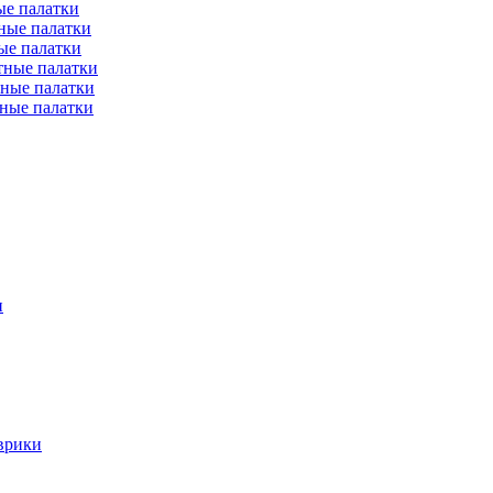
е палатки
ные палатки
ые палатки
тные палатки
ные палатки
ные палатки
и
врики