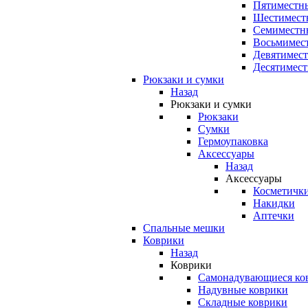
Пятиместны
Шестимест
Семиместн
Восьмимес
Девятимест
Десятимест
Рюкзаки и сумки
Назад
Рюкзаки и сумки
Рюкзаки
Сумки
Гермоупаковка
Аксессуары
Назад
Аксессуары
Косметичк
Накидки
Аптечки
Спальные мешки
Коврики
Назад
Коврики
Самонадувающиеся ко
Надувные коврики
Складные коврики