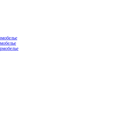
рмобелье
рмобелье
рмобелье