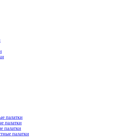
и
и
ки
ые палатки
е палатки
е палатки
тные палатки