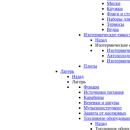
Миски
Кружки
Фляги и ст
Наборы для
Термосы
Ведра
Изотермические емкос
Назад
Изотермические 
Изотермиче
Автохолод
Изотермиче
Плиты
Лагерь
Назад
Лагерь
Фонари
Источники питания
Карабины
Веревки и шнуры
Мультиинструмент
Защита от насекомых
Топливное оборудован
Назад
Топливное обору