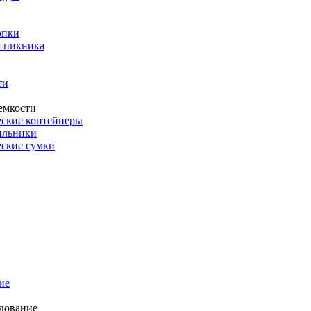
опки
 пикника
ти
емкости
ские контейнеры
ильники
ские сумки
ие
дование