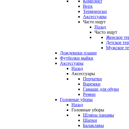
Комплект
Верх
Термоноски
Аксессуары
Часто ищут
Назад
Часто ищут
Женское те
Детское те
Мужское те
Дождевики плащи
Футболки майки
Аксессуары
Назад
Аксессуары
Перчатки
Варежки
Гамаши для обуви
Ремни
Головные уборы
Назад
Головные уборы
Шляпы панамы
Шапки
Балаклавы