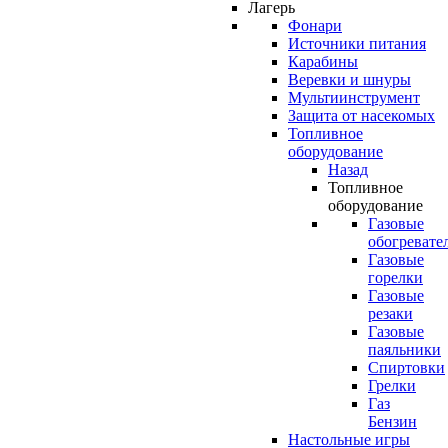
Лагерь
Фонари
Источники питания
Карабины
Веревки и шнуры
Мультиинструмент
Защита от насекомых
Топливное
оборудование
Назад
Топливное
оборудование
Газовые
обогревате
Газовые
горелки
Газовые
резаки
Газовые
паяльники
Спиртовки
Грелки
Газ
Бензин
Настольные игры