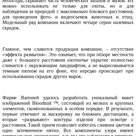
непогоды, скрывают часть человеческих запахов и звуков. Их
можно использовать не только для охоты, но и для
наблюдения за природой с максимально близкого расстояния,
для проведения фото- и видеосъемок животных и птиц.
Модельный ряд компании включают четыре серии наземных
скрадок.
Главное, чем славится продукция компании, - отсутствие
«эффекта размытия». Это означает, что при обзоре местности
даже с большого расстояния охотничье укрытие полностью
сливается с окружающим ландшафтом, а не вырисовывается
темным пятном на его фоне, что нередко происходит при
использовании скрадок других марок.
Фирме Barronett удалось разработать уникальный макет
изображений Bloodtrail ™, состоящий из мелких и крупных
элементов, скомпонованных в особом порядке. В результате,
первые отвечают за маскировку на ближних дистанциях, а
вторые «разрывают» контуры изделия при осмотре с
расстояния. Такой прием позволяет избегать слияния цветов в
одно затемненное пятно. Все компоненты узора имеют
вертикальную ориентацию, как мы это наблюдаем в природе.