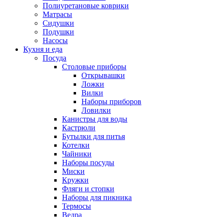
Полиуретановые коврики
Матрасы
Сидушки
Подушки
Насосы
Кухня и еда
Посуда
Столовые приборы
Открывашки
Ложки
Вилки
Наборы приборов
Ловилки
Канистры для воды
Кастрюли
Бутылки для питья
Котелки
Чайники
Наборы посуды
Миски
Кружки
Фляги и стопки
Наборы для пикника
Термосы
Ведра