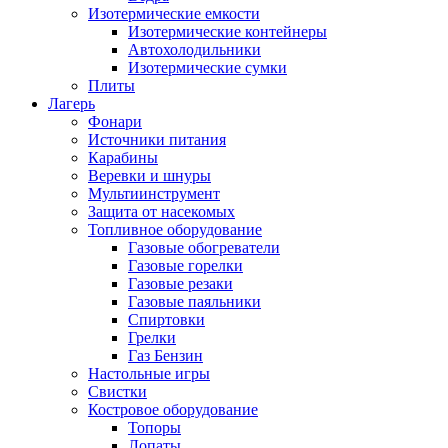
Изотермические емкости
Изотермические контейнеры
Автохолодильники
Изотермические сумки
Плиты
Лагерь
Фонари
Источники питания
Карабины
Веревки и шнуры
Мультиинструмент
Защита от насекомых
Топливное оборудование
Газовые обогреватели
Газовые горелки
Газовые резаки
Газовые паяльники
Спиртовки
Грелки
Газ Бензин
Настольные игры
Свистки
Костровое оборудование
Топоры
Лопаты