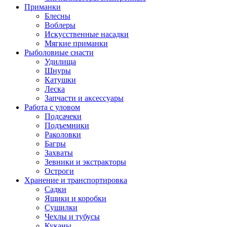
Приманки
Блесны
Воблеры
Искусственные насадки
Мягкие приманки
Рыболовные снасти
Удилища
Шнуры
Катушки
Леска
Запчасти и аксессуары
Работа с уловом
Подсачеки
Подъемники
Раколовки
Багры
Захваты
Зевники и экстракторы
Остроги
Хранение и транспортировка
Садки
Ящики и коробки
Сушилки
Чехлы и тубусы
Куканы