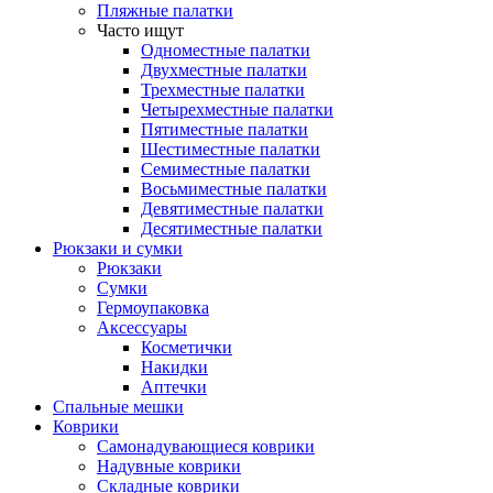
Пляжные палатки
Часто ищут
Одноместные палатки
Двухместные палатки
Трехместные палатки
Четырехместные палатки
Пятиместные палатки
Шестиместные палатки
Семиместные палатки
Восьмиместные палатки
Девятиместные палатки
Десятиместные палатки
Рюкзаки и сумки
Рюкзаки
Сумки
Гермоупаковка
Аксессуары
Косметички
Накидки
Аптечки
Спальные мешки
Коврики
Самонадувающиеся коврики
Надувные коврики
Складные коврики