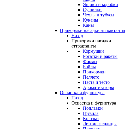
Ящики и коробки
Сушилки
Чехлы и тубусы
Куканы
Каны
Прикормки насадки аттрактанты
Назад
Прикормки насадки
аттрактанты
Кормушки
Рогатки и ракеты
Формы
Бойлы
Прикормки
Пеллетс
Паста и тесто
Ароматизаторы
Оснастка и фурнитура
Назад
Оснастка и фурнитура
Поплавки
Грузила
Крючки
Летние жерлицы
Поводки