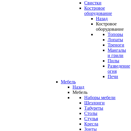
Свистки
Костровое
оборудование
Назад
Костровое
оборудование
Топоры
Лопаты
Треноги
Мангалы
и грили
Пилы
Разведение
огня
Печи
Мебель
Назад
Мебель
Наборы мебели
Шезлонги
Табуреты
Столы
Стулья
Кресла
Зонты