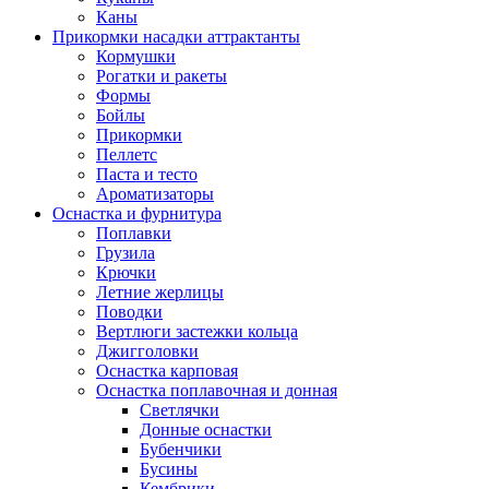
Каны
Прикормки насадки аттрактанты
Кормушки
Рогатки и ракеты
Формы
Бойлы
Прикормки
Пеллетс
Паста и тесто
Ароматизаторы
Оснастка и фурнитура
Поплавки
Грузила
Крючки
Летние жерлицы
Поводки
Вертлюги застежки кольца
Джигголовки
Оснастка карповая
Оснастка поплавочная и донная
Светлячки
Донные оснастки
Бубенчики
Бусины
Кембрики