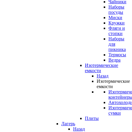
Чайники
Наборы
посуды
Миски
Кружки
Фляги и
стопки
Наборы
для
пикника
Термосы
Ведра
Изотермические
емкости
Назад
Изотермические
емкости
Изотермич
контейнер
Автохолод
Изотермич
сумки
Плиты
Лагерь
Назад