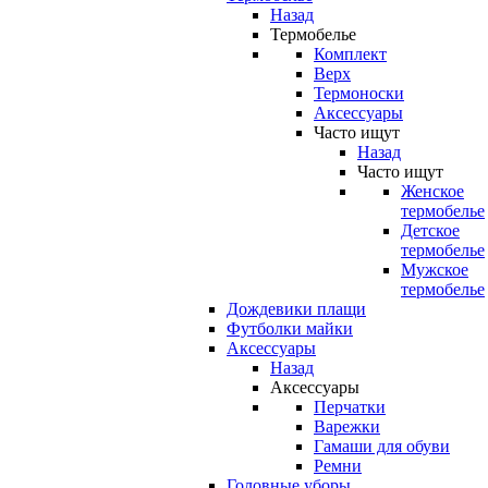
Назад
Термобелье
Комплект
Верх
Термоноски
Аксессуары
Часто ищут
Назад
Часто ищут
Женское
термобелье
Детское
термобелье
Мужское
термобелье
Дождевики плащи
Футболки майки
Аксессуары
Назад
Аксессуары
Перчатки
Варежки
Гамаши для обуви
Ремни
Головные уборы