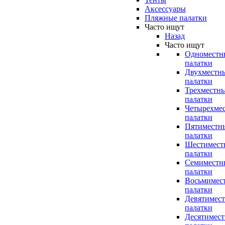
Аксессуары
Пляжные палатки
Часто ищут
Назад
Часто ищут
Одноместн
палатки
Двухместн
палатки
Трехместн
палатки
Четырехме
палатки
Пятиместн
палатки
Шестимест
палатки
Семиместн
палатки
Восьмимес
палатки
Девятимес
палатки
Десятимес