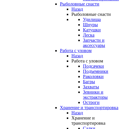
Рыболовные снасти
Назад
Рыболовные снасти
Удилища
Шнуры
Катушки
Леска
Запчасти и
аксессуары
Работа с уловом
Назад
Работа с уловом
Подсачеки
Подъемники
Раколовки
Багры
Захваты
Зевники и
экстракторы
Остроги
Хранение и транспортировка
Назад
Хранение и
транспортировка
Садки