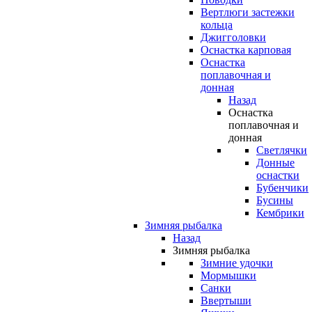
Вертлюги застежки
кольца
Джигголовки
Оснастка карповая
Оснастка
поплавочная и
донная
Назад
Оснастка
поплавочная и
донная
Светлячки
Донные
оснастки
Бубенчики
Бусины
Кембрики
Зимняя рыбалка
Назад
Зимняя рыбалка
Зимние удочки
Мормышки
Санки
Ввертыши