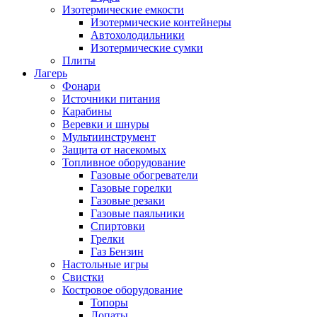
Изотермические емкости
Изотермические контейнеры
Автохолодильники
Изотермические сумки
Плиты
Лагерь
Фонари
Источники питания
Карабины
Веревки и шнуры
Мультиинструмент
Защита от насекомых
Топливное оборудование
Газовые обогреватели
Газовые горелки
Газовые резаки
Газовые паяльники
Спиртовки
Грелки
Газ Бензин
Настольные игры
Свистки
Костровое оборудование
Топоры
Лопаты