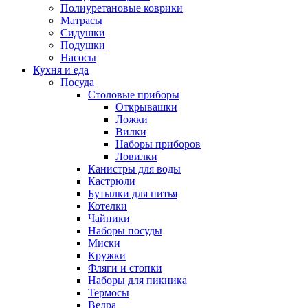
Полиуретановые коврики
Матрасы
Сидушки
Подушки
Насосы
Кухня и еда
Посуда
Столовые приборы
Открывашки
Ложки
Вилки
Наборы приборов
Ловилки
Канистры для воды
Кастрюли
Бутылки для питья
Котелки
Чайники
Наборы посуды
Миски
Кружки
Фляги и стопки
Наборы для пикника
Термосы
Ведра