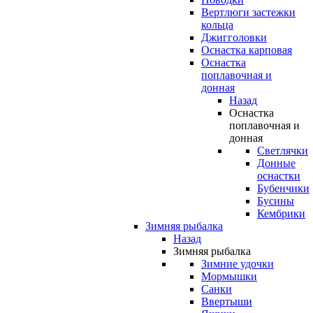
Вертлюги застежки
кольца
Джигголовки
Оснастка карповая
Оснастка
поплавочная и
донная
Назад
Оснастка
поплавочная и
донная
Светлячки
Донные
оснастки
Бубенчики
Бусины
Кембрики
Зимняя рыбалка
Назад
Зимняя рыбалка
Зимние удочки
Мормышки
Санки
Ввертыши