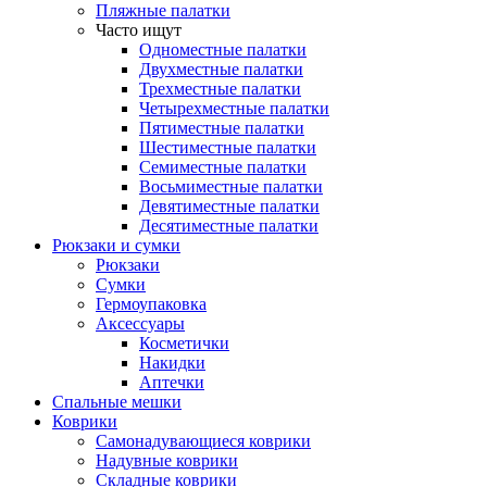
Пляжные палатки
Часто ищут
Одноместные палатки
Двухместные палатки
Трехместные палатки
Четырехместные палатки
Пятиместные палатки
Шестиместные палатки
Семиместные палатки
Восьмиместные палатки
Девятиместные палатки
Десятиместные палатки
Рюкзаки и сумки
Рюкзаки
Сумки
Гермоупаковка
Аксессуары
Косметички
Накидки
Аптечки
Спальные мешки
Коврики
Самонадувающиеся коврики
Надувные коврики
Складные коврики