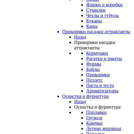
Ящики и коробки
Сушилки
Чехлы и тубусы
Куканы
Каны
Прикормки насадки аттрактанты
Назад
Прикормки насадки
аттрактанты
Кормушки
Рогатки и ракеты
Формы
Бойлы
Прикормки
Пеллетс
Паста и тесто
Ароматизаторы
Оснастка и фурнитура
Назад
Оснастка и фурнитура
Поплавки
Грузила
Крючки
Летние жерлицы
Поводки