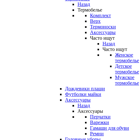
Назад
Термобелье
Комплект
Верх
Термоноски
Аксессуары
Часто ищут
Назад
Часто ищут
Женское
термобелье
Детское
термобелье
Мужское
термобелье
Дождевики плащи
Футболки майки
Аксессуары
Назад
Аксессуары
Перчатки
Варежки
Гамаши для обуви
Ремни
Головные уборы