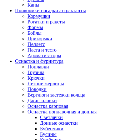
Каны
Прикормки насадки аттрактанты
Кормушки
Рогатки и ракеты
Формы
Бойлы
Прикормки
Пеллетс
Паста и тесто
Ароматизаторы
Оснастка и фурнитура
Поплавки
Грузила
Крючки
Летние жерлицы
Поводки
Вертлюги застежки кольца
Джигголовки
Оснастка карповая
Оснастка поплавочная и донная
Светлячки
Донные оснастки
Бубенчики
Бусины
Кембрики