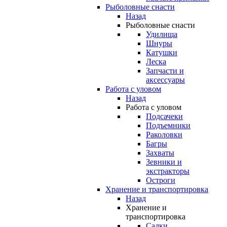
Рыболовные снасти
Назад
Рыболовные снасти
Удилища
Шнуры
Катушки
Леска
Запчасти и
аксессуары
Работа с уловом
Назад
Работа с уловом
Подсачеки
Подъемники
Раколовки
Багры
Захваты
Зевники и
экстракторы
Остроги
Хранение и транспортировка
Назад
Хранение и
транспортировка
Садки