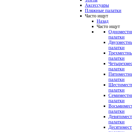
Аксессуары
Пляжные палатки
Часто ищут
Назад
Часто ищут
Одноместн
палатки
Двухместн
палатки
Трехместн
палатки
Четырехме
палатки
Пятиместн
палатки
Шестимест
палатки
Семиместн
палатки
Восьмимес
палатки
Девятимес
палатки
Десятимес