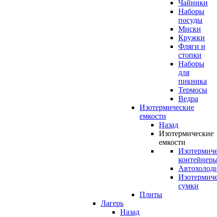
Чайники
Наборы
посуды
Миски
Кружки
Фляги и
стопки
Наборы
для
пикника
Термосы
Ведра
Изотермические
емкости
Назад
Изотермические
емкости
Изотермич
контейнер
Автохолод
Изотермич
сумки
Плиты
Лагерь
Назад