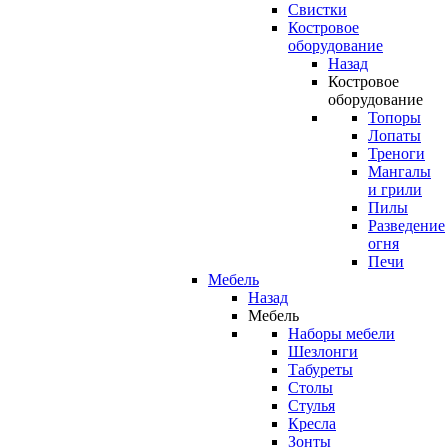
Свистки
Костровое
оборудование
Назад
Костровое
оборудование
Топоры
Лопаты
Треноги
Мангалы
и грили
Пилы
Разведение
огня
Печи
Мебель
Назад
Мебель
Наборы мебели
Шезлонги
Табуреты
Столы
Стулья
Кресла
Зонты