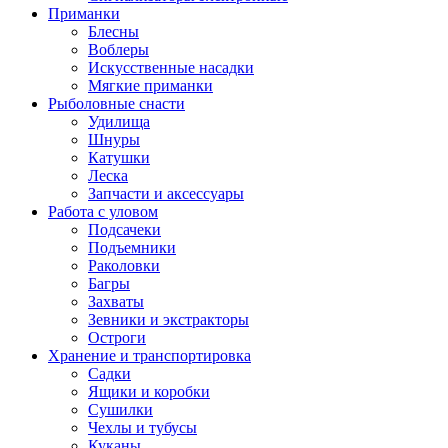
Приманки
Блесны
Воблеры
Искусственные насадки
Мягкие приманки
Рыболовные снасти
Удилища
Шнуры
Катушки
Леска
Запчасти и аксессуары
Работа с уловом
Подсачеки
Подъемники
Раколовки
Багры
Захваты
Зевники и экстракторы
Остроги
Хранение и транспортировка
Садки
Ящики и коробки
Сушилки
Чехлы и тубусы
Куканы