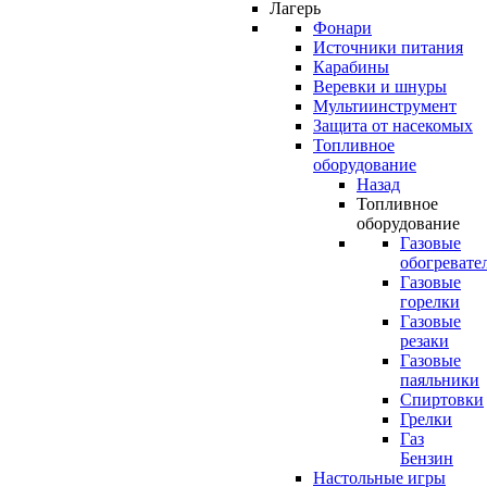
Лагерь
Фонари
Источники питания
Карабины
Веревки и шнуры
Мультиинструмент
Защита от насекомых
Топливное
оборудование
Назад
Топливное
оборудование
Газовые
обогревате
Газовые
горелки
Газовые
резаки
Газовые
паяльники
Спиртовки
Грелки
Газ
Бензин
Настольные игры