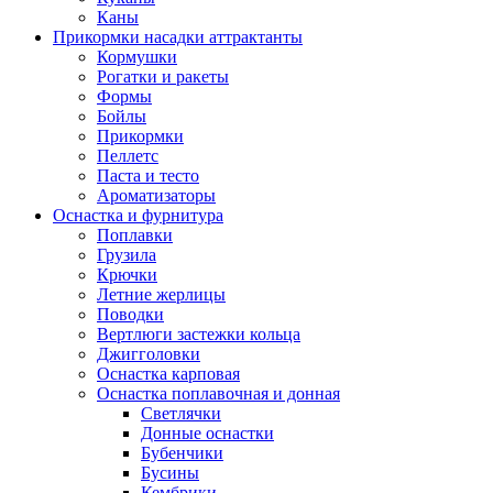
Каны
Прикормки насадки аттрактанты
Кормушки
Рогатки и ракеты
Формы
Бойлы
Прикормки
Пеллетс
Паста и тесто
Ароматизаторы
Оснастка и фурнитура
Поплавки
Грузила
Крючки
Летние жерлицы
Поводки
Вертлюги застежки кольца
Джигголовки
Оснастка карповая
Оснастка поплавочная и донная
Светлячки
Донные оснастки
Бубенчики
Бусины
Кембрики