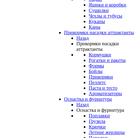
Ящики и коробки
Сушилки
Чехлы и тубусы
Куканы
Каны
Прикормки насадки аттрактанты
Назад
Прикормки насадки
аттрактанты
Кормушки
Рогатки и ракеты
Формы
Бойлы
Прикормки
Пеллетс
Паста и тесто
Ароматизаторы
Оснастка и фурнитура
Назад
Оснастка и фурнитура
Поплавки
Грузила
Крючки
Летние жерлицы
Поводки