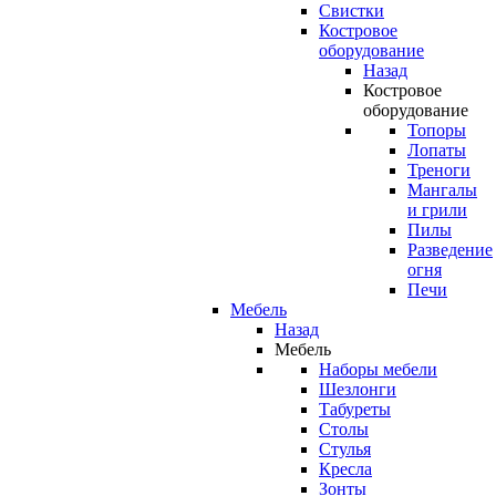
Свистки
Костровое
оборудование
Назад
Костровое
оборудование
Топоры
Лопаты
Треноги
Мангалы
и грили
Пилы
Разведение
огня
Печи
Мебель
Назад
Мебель
Наборы мебели
Шезлонги
Табуреты
Столы
Стулья
Кресла
Зонты