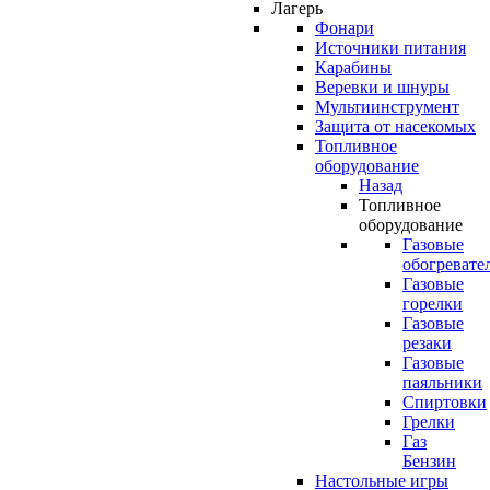
Лагерь
Фонари
Источники питания
Карабины
Веревки и шнуры
Мультиинструмент
Защита от насекомых
Топливное
оборудование
Назад
Топливное
оборудование
Газовые
обогревате
Газовые
горелки
Газовые
резаки
Газовые
паяльники
Спиртовки
Грелки
Газ
Бензин
Настольные игры