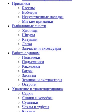
Приманки
Блесны
Воблеры
Искусственные насадки
Мягкие приманки
Рыболовные снасти
Удилища
Шнуры
Катушки
Леска
Запчасти и аксессуары
Работа с уловом
Подсачеки
Подъемники
Раколовки
Багры
Захваты
Зевники и экстракторы
Остроги
Хранение и транспортировка
Садки
Ящики и коробки
Сушилки
Чехлы и тубусы
Куканы