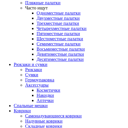
Пляжные палатки
Часто ищут
Одноместные палатки
Двухместные палатки
Трехместные палатки
Четырехместные палатки
Пятиместные палатки
Шестиместные палатки
Семиместные палатки
Восьмиместные палатки
Девятиместные палатки
Десятиместные палатки
Рюкзаки и сумки
Рюкзаки
Сумки
Гермоупаковка
Аксессуары
Косметички
Накидки
Аптечки
Спальные мешки
Коврики
Самонадувающиеся коврики
Надувные коврики
Складные коврики