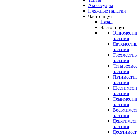
Аксессуары
Пляжные палатки
Часто ищут
Назад
Часто ищут
Одноместн
палатки
Двухместн
палатки
Трехместн
палатки
Четырехме
палатки
Пятиместн
палатки
Шестимест
палатки
Семиместн
палатки
Восьмимес
палатки
Девятимес
палатки
Десятимес