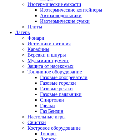
Изотермические емкости
Изотермические контейнеры
Автохолодильники
Изотермические сумки
Плиты
Лагерь
Фонари
Источники питания
Карабины
Веревки и шнуры
Мультиинструмент
Защита от насекомых
Топливное оборудование
Газовые обогреватели
Газовые горелки
Газовые резаки
Газовые паяльники
Спиртовки
Грелки
Газ Бензин
Настольные игры
Свистки
Костровое оборудование
Топоры
Лопаты