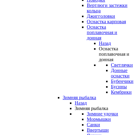
Вертлюги застежки
кольца
Джигголовки
Оснастка карповая
Оснастка
поплавочная и
донная
Назад
Оснастка
поплавочная и
донная
Светлячки
Донные
оснастки
Бубенчики
Бусины
Кембрики
Зимняя рыбалка
Назад
Зимняя рыбалка
Зимние удочки
Мормышки
Санки
Ввертыши