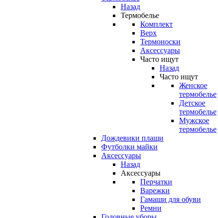
Назад
Термобелье
Комплект
Верх
Термоноски
Аксессуары
Часто ищут
Назад
Часто ищут
Женское
термобелье
Детское
термобелье
Мужское
термобелье
Дождевики плащи
Футболки майки
Аксессуары
Назад
Аксессуары
Перчатки
Варежки
Гамаши для обуви
Ремни
Головные уборы