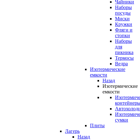
Чайники
Наборы
посуды
Миски
Кружки
Фляги и
стопки
Наборы
для
пикника
Термосы
Ведра
Изотермические
емкости
Назад
Изотермические
емкости
Изотермич
контейнер
Автохолод
Изотермич
сумки
Плиты
Лагерь
Назад