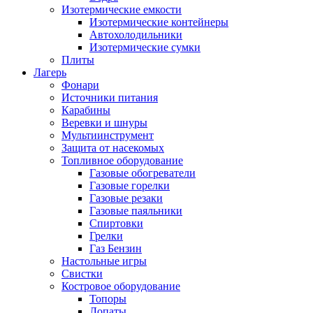
Изотермические емкости
Изотермические контейнеры
Автохолодильники
Изотермические сумки
Плиты
Лагерь
Фонари
Источники питания
Карабины
Веревки и шнуры
Мультиинструмент
Защита от насекомых
Топливное оборудование
Газовые обогреватели
Газовые горелки
Газовые резаки
Газовые паяльники
Спиртовки
Грелки
Газ Бензин
Настольные игры
Свистки
Костровое оборудование
Топоры
Лопаты