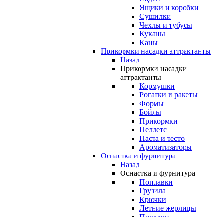
Ящики и коробки
Сушилки
Чехлы и тубусы
Куканы
Каны
Прикормки насадки аттрактанты
Назад
Прикормки насадки
аттрактанты
Кормушки
Рогатки и ракеты
Формы
Бойлы
Прикормки
Пеллетс
Паста и тесто
Ароматизаторы
Оснастка и фурнитура
Назад
Оснастка и фурнитура
Поплавки
Грузила
Крючки
Летние жерлицы
Поводки