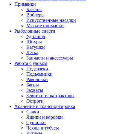
Приманки
Блесны
Воблеры
Искусственные насадки
Мягкие приманки
Рыболовные снасти
Удилища
Шнуры
Катушки
Леска
Запчасти и аксессуары
Работа с уловом
Подсачеки
Подъемники
Раколовки
Багры
Захваты
Зевники и экстракторы
Остроги
Хранение и транспортировка
Садки
Ящики и коробки
Сушилки
Чехлы и тубусы
Куканы