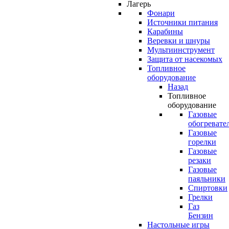
Лагерь
Фонари
Источники питания
Карабины
Веревки и шнуры
Мультиинструмент
Защита от насекомых
Топливное
оборудование
Назад
Топливное
оборудование
Газовые
обогревате
Газовые
горелки
Газовые
резаки
Газовые
паяльники
Спиртовки
Грелки
Газ
Бензин
Настольные игры