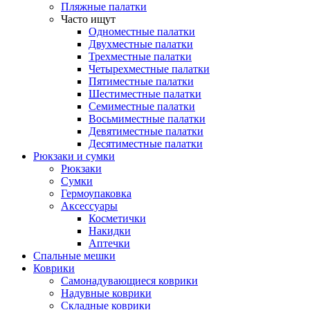
Пляжные палатки
Часто ищут
Одноместные палатки
Двухместные палатки
Трехместные палатки
Четырехместные палатки
Пятиместные палатки
Шестиместные палатки
Семиместные палатки
Восьмиместные палатки
Девятиместные палатки
Десятиместные палатки
Рюкзаки и сумки
Рюкзаки
Сумки
Гермоупаковка
Аксессуары
Косметички
Накидки
Аптечки
Спальные мешки
Коврики
Самонадувающиеся коврики
Надувные коврики
Складные коврики