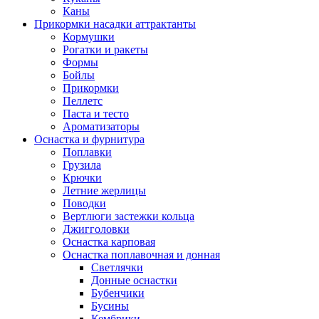
Каны
Прикормки насадки аттрактанты
Кормушки
Рогатки и ракеты
Формы
Бойлы
Прикормки
Пеллетс
Паста и тесто
Ароматизаторы
Оснастка и фурнитура
Поплавки
Грузила
Крючки
Летние жерлицы
Поводки
Вертлюги застежки кольца
Джигголовки
Оснастка карповая
Оснастка поплавочная и донная
Светлячки
Донные оснастки
Бубенчики
Бусины
Кембрики