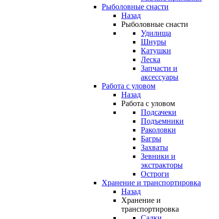
Рыболовные снасти
Назад
Рыболовные снасти
Удилища
Шнуры
Катушки
Леска
Запчасти и
аксессуары
Работа с уловом
Назад
Работа с уловом
Подсачеки
Подъемники
Раколовки
Багры
Захваты
Зевники и
экстракторы
Остроги
Хранение и транспортировка
Назад
Хранение и
транспортировка
Садки