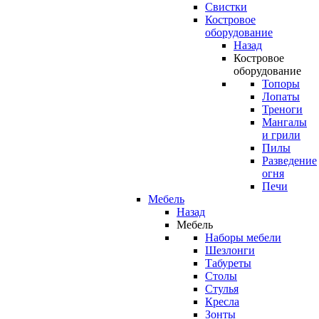
Свистки
Костровое
оборудование
Назад
Костровое
оборудование
Топоры
Лопаты
Треноги
Мангалы
и грили
Пилы
Разведение
огня
Печи
Мебель
Назад
Мебель
Наборы мебели
Шезлонги
Табуреты
Столы
Стулья
Кресла
Зонты