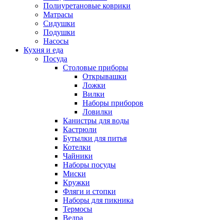
Полиуретановые коврики
Матрасы
Сидушки
Подушки
Насосы
Кухня и еда
Посуда
Столовые приборы
Открывашки
Ложки
Вилки
Наборы приборов
Ловилки
Канистры для воды
Кастрюли
Бутылки для питья
Котелки
Чайники
Наборы посуды
Миски
Кружки
Фляги и стопки
Наборы для пикника
Термосы
Ведра