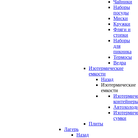
Чайники
Наборы
посуды
Миски
Кружки
Фляги и
стопки
Наборы
для
пикника
Термосы
Ведра
Изотермические
емкости
Назад
Изотермические
емкости
Изотермич
контейнер
Автохолод
Изотермич
сумки
Плиты
Лагерь
Назад