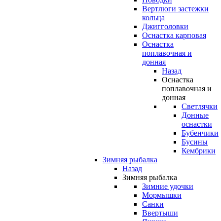
Вертлюги застежки
кольца
Джигголовки
Оснастка карповая
Оснастка
поплавочная и
донная
Назад
Оснастка
поплавочная и
донная
Светлячки
Донные
оснастки
Бубенчики
Бусины
Кембрики
Зимняя рыбалка
Назад
Зимняя рыбалка
Зимние удочки
Мормышки
Санки
Ввертыши