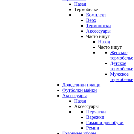
Назад
Термобелье
Комплект
Верх
Термоноски
Аксессуары
Часто ищут
Назад
Часто ищут
Женское
термобелье
Детское
термобелье
Мужское
термобелье
Дождевики плащи
Футболки майки
Аксессуары
Назад
Аксессуары
Перчатки
Варежки
Гамаши для обуви
Ремни
Головные уборы