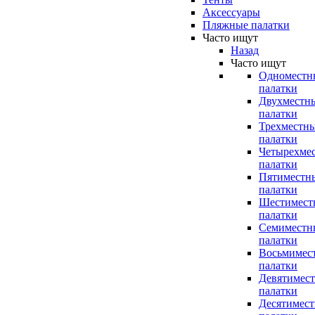
Аксессуары
Пляжные палатки
Часто ищут
Назад
Часто ищут
Одноместн
палатки
Двухместн
палатки
Трехместн
палатки
Четырехме
палатки
Пятиместн
палатки
Шестимест
палатки
Семиместн
палатки
Восьмимес
палатки
Девятимес
палатки
Десятимес