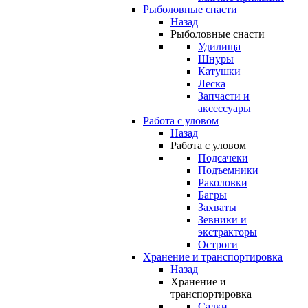
Рыболовные снасти
Назад
Рыболовные снасти
Удилища
Шнуры
Катушки
Леска
Запчасти и
аксессуары
Работа с уловом
Назад
Работа с уловом
Подсачеки
Подъемники
Раколовки
Багры
Захваты
Зевники и
экстракторы
Остроги
Хранение и транспортировка
Назад
Хранение и
транспортировка
Садки