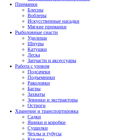
Приманки
Блесны
Воблеры
Искусственные насадки
Мягкие приманки
Рыболовные снасти
Удилища
Шнуры
Катушки
Леска
Запчасти и аксессуары
Работа с уловом
Подсачеки
Подъемники
Раколовки
Багры
Захваты
Зевники и экстракторы
Остроги
Хранение и транспортировка
Садки
Ящики и коробки
Сушилки
Чехлы и тубусы
Куканы