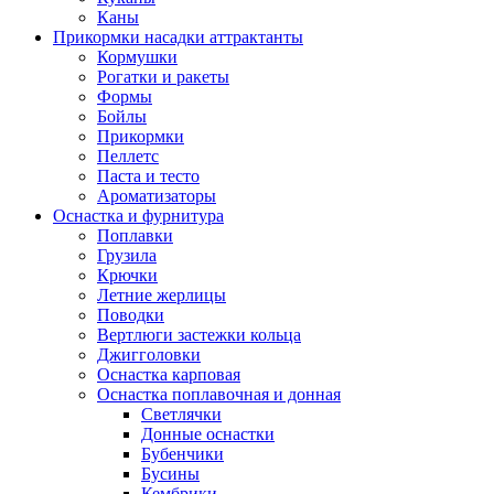
Каны
Прикормки насадки аттрактанты
Кормушки
Рогатки и ракеты
Формы
Бойлы
Прикормки
Пеллетс
Паста и тесто
Ароматизаторы
Оснастка и фурнитура
Поплавки
Грузила
Крючки
Летние жерлицы
Поводки
Вертлюги застежки кольца
Джигголовки
Оснастка карповая
Оснастка поплавочная и донная
Светлячки
Донные оснастки
Бубенчики
Бусины
Кембрики