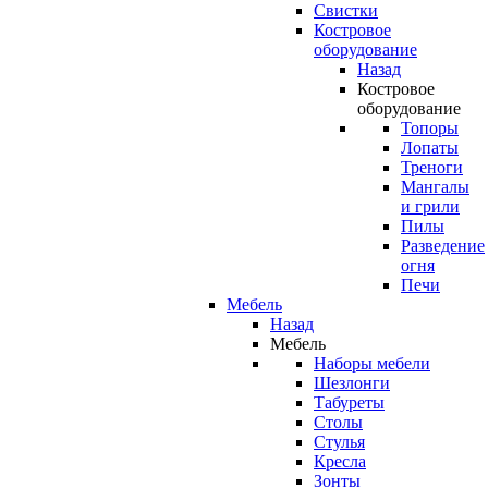
Свистки
Костровое
оборудование
Назад
Костровое
оборудование
Топоры
Лопаты
Треноги
Мангалы
и грили
Пилы
Разведение
огня
Печи
Мебель
Назад
Мебель
Наборы мебели
Шезлонги
Табуреты
Столы
Стулья
Кресла
Зонты