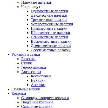
Пляжные палатки
Часто ищут
Одноместные палатки
Двухместные палатки
Трехместные палатки
Четырехместные палатки
Пятиместные палатки
Шестиместные палатки
Семиместные палатки
Восьмиместные палатки
Девятиместные палатки
Десятиместные палатки
Рюкзаки и сумки
Рюкзаки
Сумки
Гермоупаковка
Аксессуары
Косметички
Накидки
Аптечки
Спальные мешки
Коврики
Самонадувающиеся коврики
Надувные коврики
Складные коврики