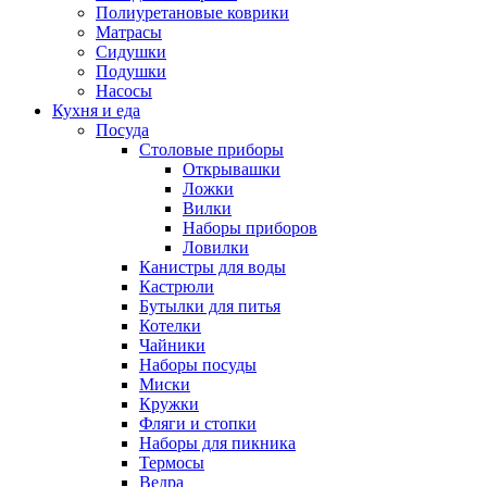
Полиуретановые коврики
Матрасы
Сидушки
Подушки
Насосы
Кухня и еда
Посуда
Столовые приборы
Открывашки
Ложки
Вилки
Наборы приборов
Ловилки
Канистры для воды
Кастрюли
Бутылки для питья
Котелки
Чайники
Наборы посуды
Миски
Кружки
Фляги и стопки
Наборы для пикника
Термосы
Ведра