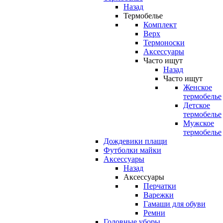
Назад
Термобелье
Комплект
Верх
Термоноски
Аксессуары
Часто ищут
Назад
Часто ищут
Женское
термобелье
Детское
термобелье
Мужское
термобелье
Дождевики плащи
Футболки майки
Аксессуары
Назад
Аксессуары
Перчатки
Варежки
Гамаши для обуви
Ремни
Головные уборы