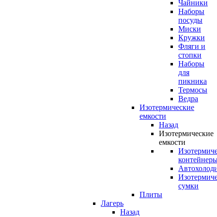
Чайники
Наборы
посуды
Миски
Кружки
Фляги и
стопки
Наборы
для
пикника
Термосы
Ведра
Изотермические
емкости
Назад
Изотермические
емкости
Изотермич
контейнер
Автохолод
Изотермич
сумки
Плиты
Лагерь
Назад