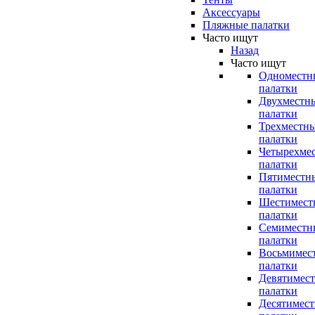
Аксессуары
Пляжные палатки
Часто ищут
Назад
Часто ищут
Одноместн
палатки
Двухместн
палатки
Трехместн
палатки
Четырехме
палатки
Пятиместн
палатки
Шестимест
палатки
Семиместн
палатки
Восьмимес
палатки
Девятимес
палатки
Десятимес