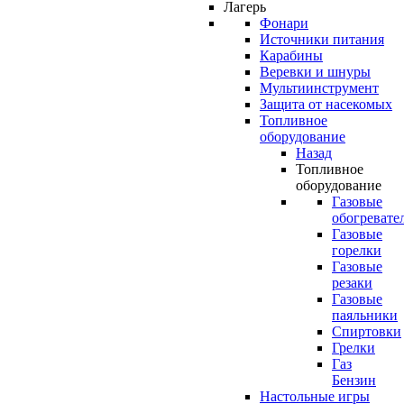
Лагерь
Фонари
Источники питания
Карабины
Веревки и шнуры
Мультиинструмент
Защита от насекомых
Топливное
оборудование
Назад
Топливное
оборудование
Газовые
обогревате
Газовые
горелки
Газовые
резаки
Газовые
паяльники
Спиртовки
Грелки
Газ
Бензин
Настольные игры