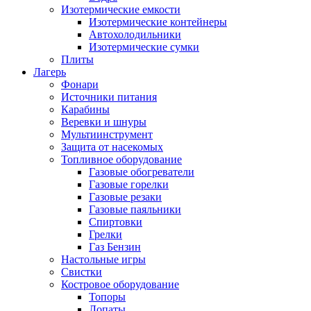
Изотермические емкости
Изотермические контейнеры
Автохолодильники
Изотермические сумки
Плиты
Лагерь
Фонари
Источники питания
Карабины
Веревки и шнуры
Мультиинструмент
Защита от насекомых
Топливное оборудование
Газовые обогреватели
Газовые горелки
Газовые резаки
Газовые паяльники
Спиртовки
Грелки
Газ Бензин
Настольные игры
Свистки
Костровое оборудование
Топоры
Лопаты