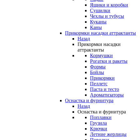
Ящики и коробки
Сушилки
Чехлы и тубусы
Куканы
Каны
Прикормки насадки аттрактанты
Назад
Прикормки насадки
аттрактанты
Кормушки
Рогатки и ракеты
Формы
Бойлы
Прикормки
Пеллетс
Паста и тесто
Ароматизаторы
Оснастка и фурнитура
Назад
Оснастка и фурнитура
Поплавки
Грузила
Крючки
Летние жерлицы
Поводки