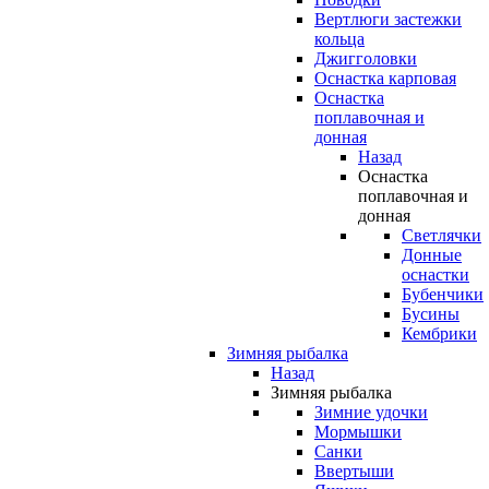
Вертлюги застежки
кольца
Джигголовки
Оснастка карповая
Оснастка
поплавочная и
донная
Назад
Оснастка
поплавочная и
донная
Светлячки
Донные
оснастки
Бубенчики
Бусины
Кембрики
Зимняя рыбалка
Назад
Зимняя рыбалка
Зимние удочки
Мормышки
Санки
Ввертыши