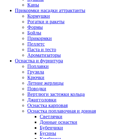
Каны
Прикормки насадки аттрактанты
Кормушки
Рогатки и ракеты
Формы
Бойлы
Прикормки
Пеллетс
Паста и тесто
Ароматизаторы
Оснастка и фурнитура
Поплавки
Грузила
Крючки
Летние жерлицы
Поводки
Вертлюги застежки кольца
Джигголовки
Оснастка карповая
Оснастка поплавочная и донная
Светлячки
Донные оснастки
Бубенчики
Бусины
Кембрики