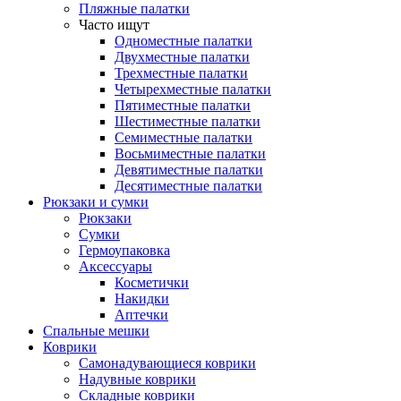
Пляжные палатки
Часто ищут
Одноместные палатки
Двухместные палатки
Трехместные палатки
Четырехместные палатки
Пятиместные палатки
Шестиместные палатки
Семиместные палатки
Восьмиместные палатки
Девятиместные палатки
Десятиместные палатки
Рюкзаки и сумки
Рюкзаки
Сумки
Гермоупаковка
Аксессуары
Косметички
Накидки
Аптечки
Спальные мешки
Коврики
Самонадувающиеся коврики
Надувные коврики
Складные коврики