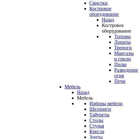
Свистки
Костровое
оборудование
Назад
Костровое
оборудование
Топоры
Лопаты
Треноги
Мангалы
и грили
Пилы
Разведение
огня
Печи
Мебель
Назад
Мебель
Наборы мебели
Шезлонги
Табуреты
Столы
Стулья
Кресла
Зонты