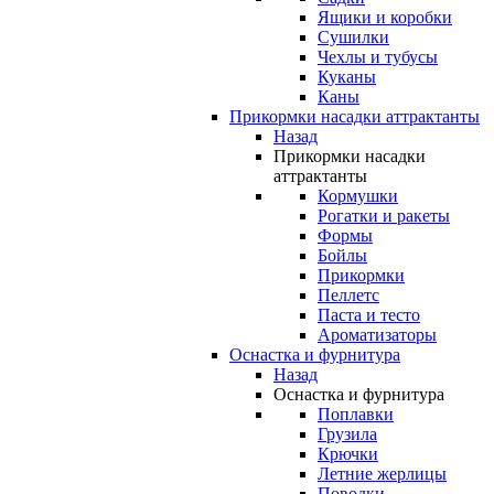
Ящики и коробки
Сушилки
Чехлы и тубусы
Куканы
Каны
Прикормки насадки аттрактанты
Назад
Прикормки насадки
аттрактанты
Кормушки
Рогатки и ракеты
Формы
Бойлы
Прикормки
Пеллетс
Паста и тесто
Ароматизаторы
Оснастка и фурнитура
Назад
Оснастка и фурнитура
Поплавки
Грузила
Крючки
Летние жерлицы
Поводки