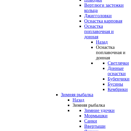
Вертлюги застежки
кольца
Джигголовки
Оснастка карповая
Оснастка
поплавочная и
донная
Назад
Оснастка
поплавочная и
донная
Светлячки
Донные
оснастки
Бубенчики
Бусины
Кембрики
Зимняя рыбалка
Назад
Зимняя рыбалка
Зимние удочки
Мормышки
Санки
Ввертыши