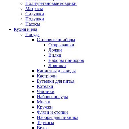
Полиуретановые коврики
Матрасы
Сидушки
Подушки
Насосы
Кухня и еда
Посуда
Столовые приборы
Открывашки
Ложки
Вилки
Наборы приборов
Ловилки
Канистры для воды
Кастрюли
Бутылки для питья
Котелки
Чайники
Наборы посуды
Миски
Кружки
Фляги и стопки
Наборы для пикника
Термосы
Ведра