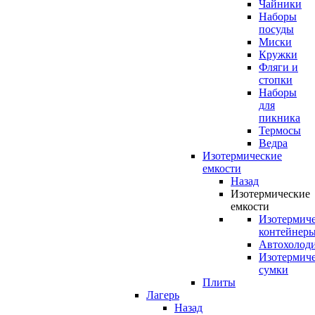
Чайники
Наборы
посуды
Миски
Кружки
Фляги и
стопки
Наборы
для
пикника
Термосы
Ведра
Изотермические
емкости
Назад
Изотермические
емкости
Изотермич
контейнер
Автохолод
Изотермич
сумки
Плиты
Лагерь
Назад