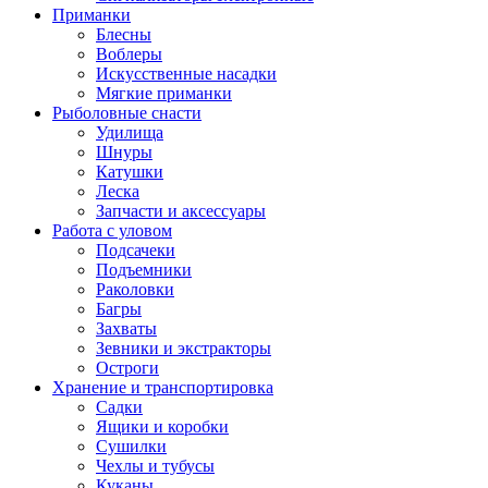
Приманки
Блесны
Воблеры
Искусственные насадки
Мягкие приманки
Рыболовные снасти
Удилища
Шнуры
Катушки
Леска
Запчасти и аксессуары
Работа с уловом
Подсачеки
Подъемники
Раколовки
Багры
Захваты
Зевники и экстракторы
Остроги
Хранение и транспортировка
Садки
Ящики и коробки
Сушилки
Чехлы и тубусы
Куканы