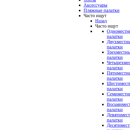
Аксессуары
Пляжные палатки
Часто ищут
Назад
Часто ищут
Одноместн
палатки
Двухместн
палатки
Трехместн
палатки
Четырехме
палатки
Пятиместн
палатки
Шестимест
палатки
Семиместн
палатки
Восьмимес
палатки
Девятимес
палатки
Десятимес