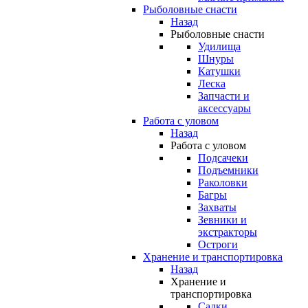
Рыболовные снасти
Назад
Рыболовные снасти
Удилища
Шнуры
Катушки
Леска
Запчасти и
аксессуары
Работа с уловом
Назад
Работа с уловом
Подсачеки
Подъемники
Раколовки
Багры
Захваты
Зевники и
экстракторы
Остроги
Хранение и транспортировка
Назад
Хранение и
транспортировка
Садки