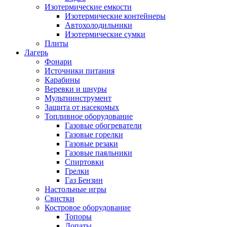
Изотермические емкости
Изотермические контейнеры
Автохолодильники
Изотермические сумки
Плиты
Лагерь
Фонари
Источники питания
Карабины
Веревки и шнуры
Мультиинструмент
Защита от насекомых
Топливное оборудование
Газовые обогреватели
Газовые горелки
Газовые резаки
Газовые паяльники
Спиртовки
Грелки
Газ Бензин
Настольные игры
Свистки
Костровое оборудование
Топоры
Лопаты