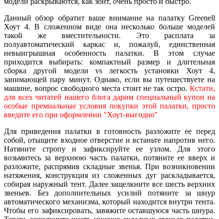
модели раскрываются, как зонт, очень просто и быстро.
Данный обзор обратит ваше внимание на палатку Greenell
Хоут 4. В сложенном виде она несколько больше моделей
такой же вместительности. Это расплата за
полуавтоматический каркас и, пожалуй, единственная
невыигрышная особенность палатки. В этом случае
приходится выбирать: компактный размер и длительная
сборка другой модели vs легкость установки Хоут 4,
занимающей пару минут. Однако, если вы путешествуете на
машине, вопрос свободного места стоит не так остро.
Кстати,
для всех читатей нашего блога дарим специальный купон на
особые премиальные условия покупки этой палатки, просто
введите его при оформлении "Хоут-выгодно"
Для приведения палатки в готовность разложите ее перед
собой, отыщите входное отверстие и встаньте напротив него.
Натяните стропу и зафиксируйте ее узлом. Для этого
возьмитесь за верхнюю часть палатки, потяните ее вверх и
разложите, распрямив складные звенья. При возникновении
натяжения, конструкция из сложенных дуг раскладывается,
собирая наружный тент. Далее защелкните все шесть верхних
звеньев. Без дополнительных усилий потяните за шнур
автоматического механизма, который находится внутри тента.
Чтобы его зафиксировать, завяжите оставшуюся часть шнура.