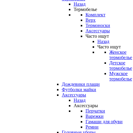
Назад
Термобелье
Комплект
Верх
Термоноски
Аксессуары
Часто ищут
Назад
Часто ищут
Женское
термобелье
Детское
термобелье
Мужское
термобелье
Дождевики плащи
Футболки майки
Аксессуары
Назад
Аксессуары
Перчатки
Варежки
Гамаши для обуви
Ремни
Головные уборы