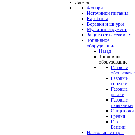
Лагерь
Фонари
Источники питания
Карабины
Веревки и шнуры
Мультиинструмент
Защита от насекомых
Топливное
оборудование
Назад
Топливное
оборудование
Газовые
обогревате
Газовые
горелки
Газовые
резаки
Газовые
паяльники
Спиртовки
Грелки
Газ
Бензин
Настольные игры